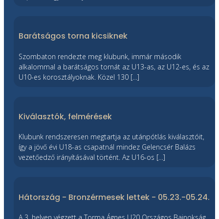
Barátságos torna kicsiknek
Szombaton rendezte meg klubunk, immár második
alkalommal a barátságos tornát az U13-as, az U12-es, és az
U10-es korosztályoknak. Közel 130 […]
Kiválasztók, felmérések
Klubunk rendszeresen megtartja az utánpótlás kiválasztóit,
így a jövő évi U18-as csapatnál mindez Gelencsér Balázs
vezetőedző irányításával történt. Az U16-os […]
Hátország - Bronzérmesek lettek - 05.23.-05.24.
A 3. helyen végzett a Torma Ágnes U20 Országos Bajnokság