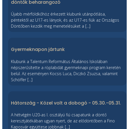
döntők beharangozó
Újabb mérföldkőhöz érkezett klubunk utánpótlása,
péntektől az U17-es lányok, és az U17-es fiúk az Országos
Döntőben kezdik meg menetelésüket a […]
Gyermeknapon jártunk
Klubunk a Talentum Református Általános Iskolában
népszerűsítette a röplabdát gyermeknapi program keretén
belül. Az eseményen Kocsis Luca, Diczkó Zsuzsa, valamint
Schöffer […]
Hátország - Közel volt a dobogó - 05.30.-05.31.
A hétvégén U20-as I. osztályú fiú csapatunk a döntő
keresztjátékában ugyan nyert, de az elődöntőben a Fino
Kaposvár együttese jobbnak […]