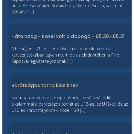
belül. Az eseményen Kocsis Luca, Diczkó Zsuzsa, valamint
Schöffer […]
Hátország - Közel volt a dobogó - 05.30.-05.31.
A hétvégén U20-as I. osztályú fiú csapatunk a döntő
keresztjátékában ugyan nyert, de az elődöntőben a Fino
Kaposvár együttese jobbnak […]
Barátságos torna kicsiknek
Szombaton rendezte meg klubunk, immár második
alkalommal a barátságos tornát az U13-as, az U12-es, és az
U10-es korosztályoknak. Közel 130 […]