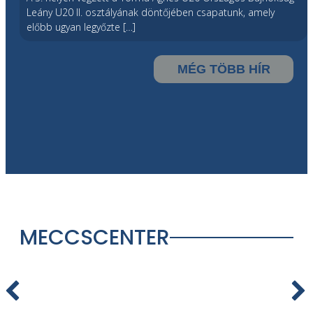
Leány U20 II. osztályának döntőjében csapatunk, amely
előbb ugyan legyőzte […]
MÉG TÖBB HÍR
MECCSCENTER