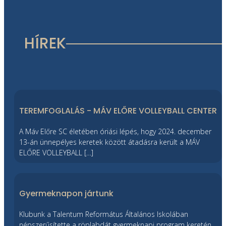
HÍREK
TEREMFOGLALÁS - MÁV ELŐRE VOLLEYBALL CENTER
A Máv Előre SC életében óriási lépés, hogy 2024. december
13-án ünnepélyes keretek között átadásra került a MÁV
ELŐRE VOLLEYBALL […]
Gyermeknapon jártunk
Klubunk a Talentum Református Általános Iskolában
népszerűsítette a röplabdát gyermeknapi program keretén