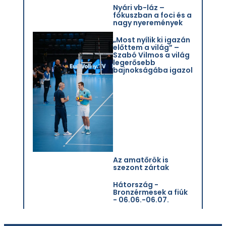
Nyári vb-láz –
fókuszban a foci és a
nagy nyeremények
„Most nyílik ki igazán
előttem a világ” –
Szabó Vilmos a világ
legerősebb
bajnokságába igazol
Az amatőrök is
szezont zártak
Hátország -
Bronzérmesek a fiúk
- 06.06.-06.07.