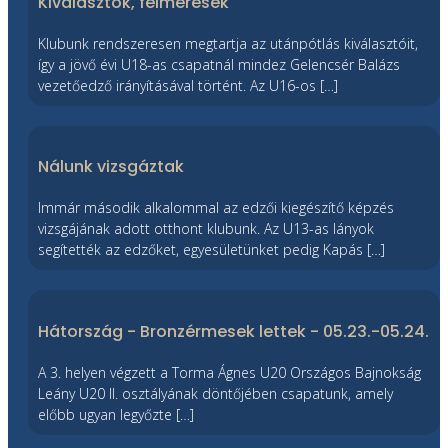
Kiválasztók, felmérések
Klubunk rendszeresen megtartja az utánpótlás kiválasztóit,
így a jövő évi U18-as csapatnál mindez Gelencsér Balázs
vezetőedző irányításával történt. Az U16-os […]
Nálunk vizsgáztak
Immár második alkalommal az edzői kiegészítő képzés
vizsgájának adott otthont klubunk. Az U13-as lányok
segítették az edzőket, egyesületünket pedig Kapás […]
Hátország - Bronzérmesek lettek - 05.23.-05.24.
A 3. helyen végzett a Torma Ágnes U20 Országos Bajnokság
Leány U20 II. osztályának döntőjében csapatunk, amely
előbb ugyan legyőzte […]