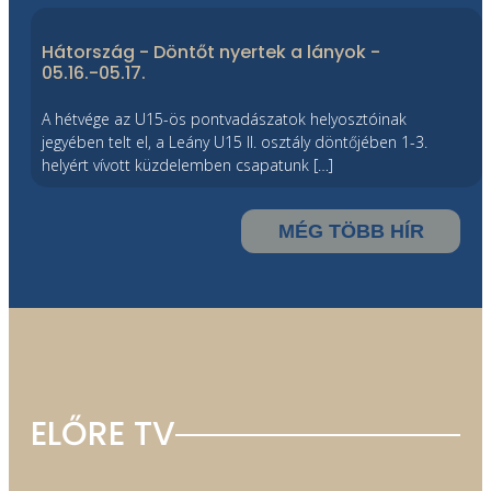
Hátország - Döntőt nyertek a lányok -
05.16.-05.17.
A hétvége az U15-ös pontvadászatok helyosztóinak
jegyében telt el, a Leány U15 II. osztály döntőjében 1-3.
helyért vívott küzdelemben csapatunk […]
MÉG TÖBB HÍR
ELŐRE TV