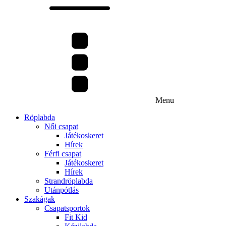
Menu
Röplabda
Női csapat
Játékoskeret
Hírek
Férfi csapat
Játékoskeret
Hírek
Strandröplabda
Utánpótlás
Szakágak
Csapatsportok
Fit Kid