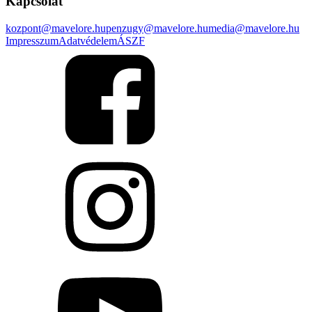
Kapcsolat
kozpont@mavelore.hu
penzugy@mavelore.hu
media@mavelore.hu
Impresszum
Adatvédelem
ÁSZF