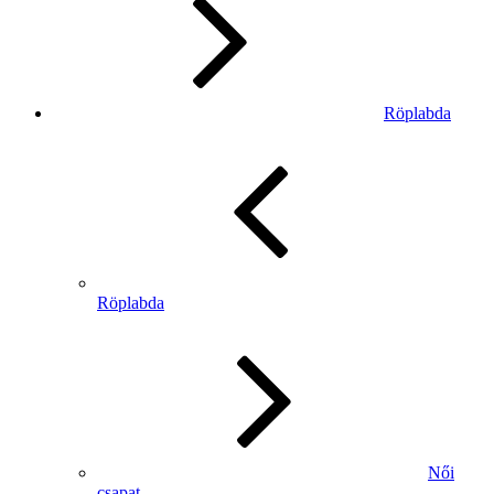
Röplabda
Röplabda
Női
csapat