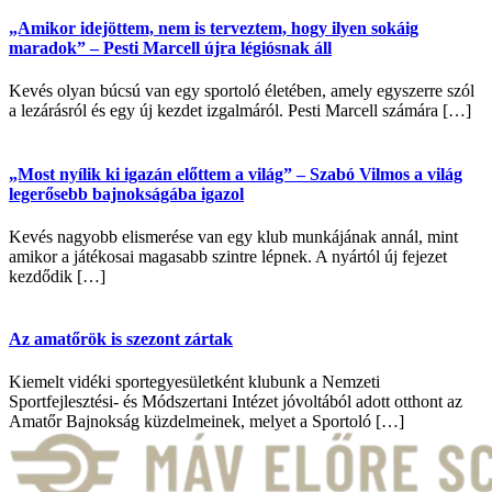
„Amikor idejöttem, nem is terveztem, hogy ilyen sokáig
maradok” – Pesti Marcell újra légiósnak áll
Kevés olyan búcsú van egy sportoló életében, amely egyszerre szól
a lezárásról és egy új kezdet izgalmáról. Pesti Marcell számára […]
„Most nyílik ki igazán előttem a világ” – Szabó Vilmos a világ
legerősebb bajnokságába igazol
Kevés nagyobb elismerése van egy klub munkájának annál, mint
amikor a játékosai magasabb szintre lépnek. A nyártól új fejezet
kezdődik […]
Az amatőrök is szezont zártak
Kiemelt vidéki sportegyesületként klubunk a Nemzeti
Sportfejlesztési- és Módszertani Intézet jóvoltából adott otthont az
Amatőr Bajnokság küzdelmeinek, melyet a Sportoló […]