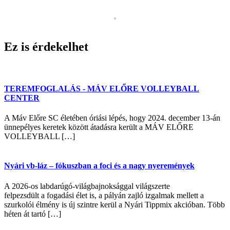
Ez is érdekelhet
TEREMFOGLALÁS - MÁV ELŐRE VOLLEYBALL
CENTER
A Máv Előre SC életében óriási lépés, hogy 2024. december 13-án
ünnepélyes keretek között átadásra került a MÁV ELŐRE
VOLLEYBALL […]
Nyári vb-láz – fókuszban a foci és a nagy nyeremények
A 2026-os labdarúgó-világbajnoksággal világszerte
felpezsdült a fogadási élet is, a pályán zajló izgalmak mellett a
szurkolói élmény is új szintre kerül a Nyári Tippmix akcióban. Több
héten át tartó […]