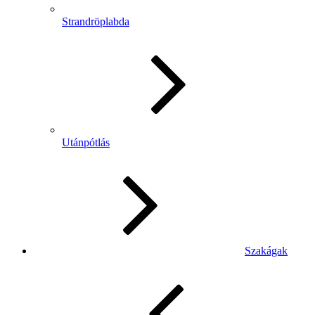
Strandröplabda
Utánpótlás
Szakágak