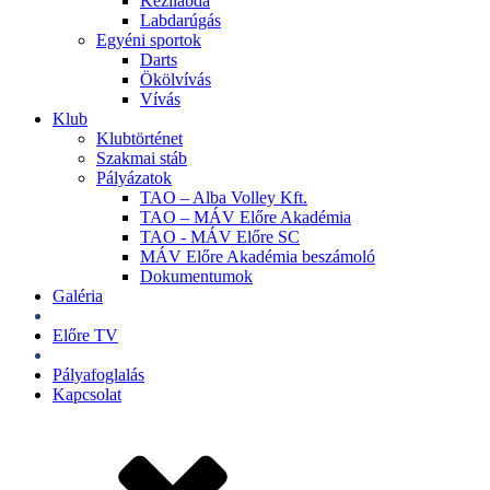
Kézilabda
Labdarúgás
Egyéni sportok
Darts
Ökölvívás
Vívás
Klub
Klubtörténet
Szakmai stáb
Pályázatok
TAO – Alba Volley Kft.
TAO – MÁV Előre Akadémia
TAO - MÁV Előre SC
MÁV Előre Akadémia beszámoló
Dokumentumok
Galéria
Jegyek
Előre TV
Shop
Pályafoglalás
Kapcsolat