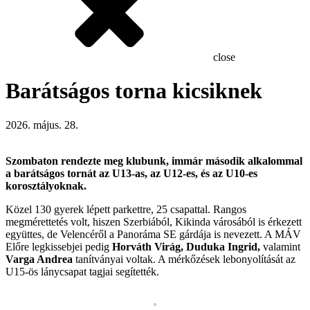
close
Barátságos torna kicsiknek
2026. május. 28.
Szombaton rendezte meg klubunk, immár második alkalommal
a barátságos tornát az U13-as, az U12-es, és az U10-es
korosztályoknak.
Közel 130 gyerek lépett parkettre, 25 csapattal. Rangos
megmérettetés volt, hiszen Szerbiából, Kikinda városából is érkezett
együttes, de Velencéről a Panoráma SE gárdája is nevezett. A MÁV
Előre legkissebjei pedig
Horváth Virág, Duduka Ingrid,
valamint
Varga Andrea
tanítványai voltak. A mérkőzések lebonyolítását az
U15-ös lánycsapat tagjai segítették.