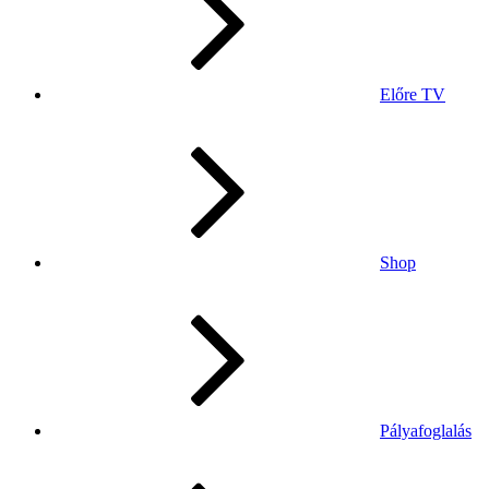
Előre TV
Shop
Pályafoglalás