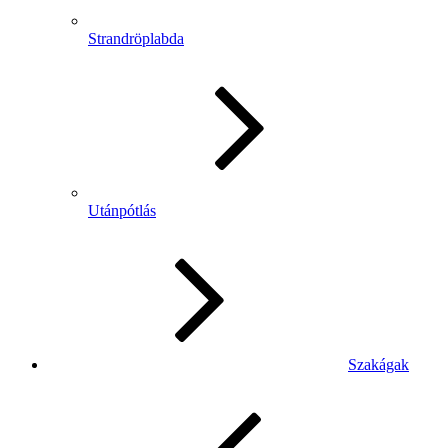
Strandröplabda
Utánpótlás
Szakágak