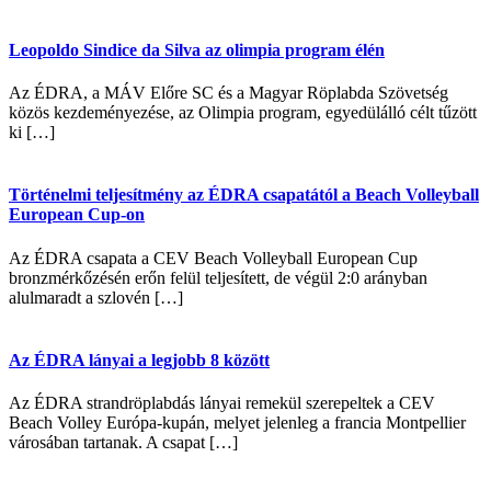
Leopoldo Sindice da Silva az olimpia program élén
Az ÉDRA, a MÁV Előre SC és a Magyar Röplabda Szövetség
közös kezdeményezése, az Olimpia program, egyedülálló célt tűzött
ki […]
Történelmi teljesítmény az ÉDRA csapatától a Beach Volleyball
European Cup-on
Az ÉDRA csapata a CEV Beach Volleyball European Cup
bronzmérkőzésén erőn felül teljesített, de végül 2:0 arányban
alulmaradt a szlovén […]
Az ÉDRA lányai a legjobb 8 között
Az ÉDRA strandröplabdás lányai remekül szerepeltek a CEV
Beach Volley Európa-kupán, melyet jelenleg a francia Montpellier
városában tartanak. A csapat […]