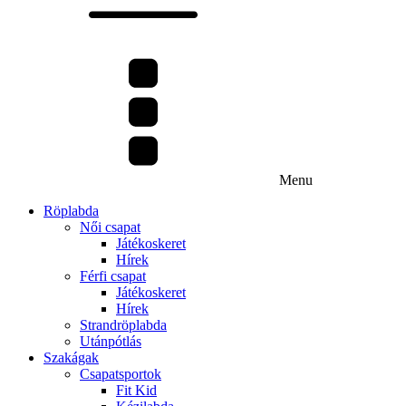
Menu
Röplabda
Női csapat
Játékoskeret
Hírek
Férfi csapat
Játékoskeret
Hírek
Strandröplabda
Utánpótlás
Szakágak
Csapatsportok
Fit Kid