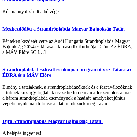
Két arannyal zárult a hétvége.
Megkezdődött a Strandröplabda Magyar Bajnokság Tatán
Pénteken kezdetét vette az Audi Hungaria Strandröplabda Magyar
Bajnokság 2024-es kiírásának második fordulója Tatán. Az ÉDRA,
a MÁV Előre SC […]
Strandröplabda fesztivált és olimpiai programot visz Tatára az
ÉDRA és a MÁV Előre
Élmény a tataiaknak, a strandröplabdázóknak és a fesztiválozóknak
– többek közt így foglalták össze hétfő délután a főszereplők annak
a három strandröplabda eseménynek a hatását, amelyeket június
végétől nyolc nap leforgása alatt rendeznek meg Tatán.
Újra Strandröplabda Magyar Bajnokság Tatán!
A belépés ingyenes!