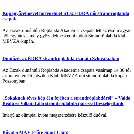
Kupagyőzelmével történelmet írt az ÉDRA női strandröplabda
csapata
Az Észak-dunántúli Röplabda Akadémia csapata lett az első magyar
női együttes, amely győzedelmeskedni tudott Strandröplabda klub
MEVZA-kupán.
Döntőzik az ÉDRA strandröplabda csapata Szlovákiában
Az Észak-dunántúli Röplabda Akadémia csapata vasárnap 14:30-tól
az aranyéremért játszik a Klub MEVZA női strandröplabda kupán
Pozsonyban.
„Sokaknak téves kép él a fejében a strandröplabdáról” – Vaida
Beáta és Villám Lilla strandröplabda párossal beszélgettünk
Interjú az olimpiai kvóta megszerzésére készülő duóval.
Bővül a MÁV Előre Sport Club!