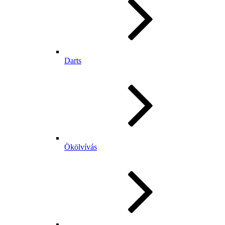
Darts
Ökölvívás