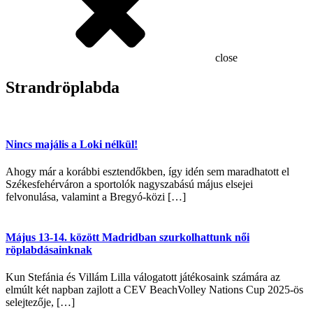
close
Strandröplabda
Nincs majális a Loki nélkül!
Ahogy már a korábbi esztendőkben, így idén sem maradhatott el
Székesfehérváron a sportolók nagyszabású május elsejei
felvonulása, valamint a Bregyó-közi […]
Május 13-14. között Madridban szurkolhattunk női
röplabdásainknak
Kun Stefánia és Villám Lilla válogatott játékosaink számára az
elmúlt két napban zajlott a CEV BeachVolley Nations Cup 2025-ös
selejtezője, […]