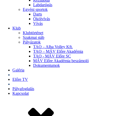
Kézilabda
Labdarúgás
Egyéni sportok
Darts
Ökölvívás
Vívás
Klub
Klubtörténet
Szakmai stáb
Pályázatok
TAO – Alba Volley Kft.
TAO – MÁV Előre Akadémia
TAO - MÁV Előre SC
MÁV Előre Akadémia beszámoló
Dokumentumok
Galéria
Jegyek
Előre TV
Shop
Pályafoglalás
Kapcsolat