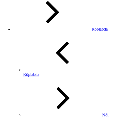
Röplabda
Röplabda
Női