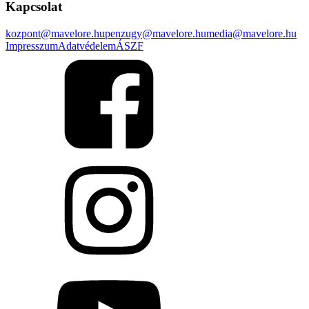
Kapcsolat
kozpont@mavelore.hu
penzugy@mavelore.hu
media@mavelore.hu
Impresszum
Adatvédelem
ÁSZF