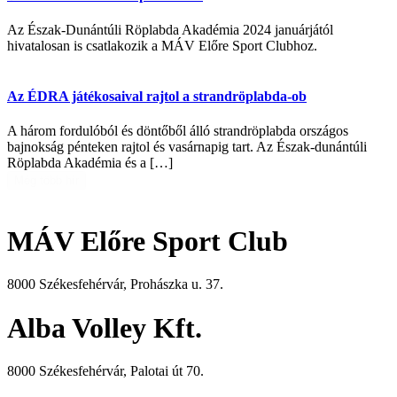
Az Észak-Dunántúli Röplabda Akadémia 2024 januárjától
hivatalosan is csatlakozik a MÁV Előre Sport Clubhoz.
Az ÉDRA játékosaival rajtol a strandröplabda-ob
A három fordulóból és döntőből álló strandröplabda országos
bajnokság pénteken rajtol és vasárnapig tart. Az Észak-dunántúli
Röplabda Akadémia és a […]
Még több hír
MÁV Előre Sport Club
8000 Székesfehérvár, Prohászka u. 37.
Alba Volley Kft.
8000 Székesfehérvár, Palotai út 70.