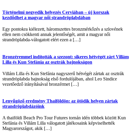
Történelmi negyedik helyezés Cerviában – új korszak
kezdődhet a magyar női strandröplabdában
Egy pontokra kiélezett, háromszettes bronzmérkőzés a szlovének
ellen nem csökkenti annak jelentőségét, amit a magyar női
strandröplabda-válogatott elért ezen a […]
Bronzéremmel indították a szezont: sikeres hétvégét zárt Villám
Lilla és Kun Stefánia az osztrák bajnokságon
Villám Lilla és Kun Stefánia nagyszerű hétvégét zártak az osztrák
strandröplabda bajnokság első fordulójában, ahol Leo Sindice
vezetőedző irányításával bronzérmet […]
Lenyűgöző eredmény Thaiföldön: az ötödik helyen zártak
strandröplabdázóink
A thaiföldi Beach Pro Tour Futures tornán idén többek között Kun
Stefánia és Villám Lilla válogatott játékosaink képviselhették
Magyarországot, akik […]