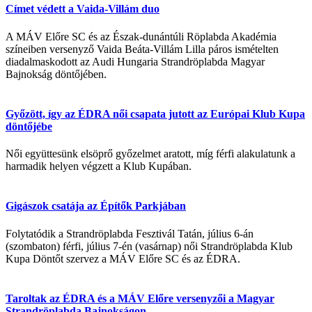
Címet védett a Vaida-Villám duo
A MÁV Előre SC és az Észak-dunántúli Röplabda Akadémia
színeiben versenyző Vaida Beáta-Villám Lilla páros ismételten
diadalmaskodott az Audi Hungaria Strandröplabda Magyar
Bajnokság döntőjében.
Győzött, így az ÉDRA női csapata jutott az Európai Klub Kupa
döntőjébe
Női együttesünk elsöprő győzelmet aratott, míg férfi alakulatunk a
harmadik helyen végzett a Klub Kupában.
Gigászok csatája az Építők Parkjában
Folytatódik a Strandröplabda Fesztivál Tatán, július 6-án
(szombaton) férfi, július 7-én (vasárnap) női Strandröplabda Klub
Kupa Döntőt szervez a MÁV Előre SC és az ÉDRA.
Taroltak az ÉDRA és a MÁV Előre versenyzői a Magyar
Strandröplabda Bajnokságon