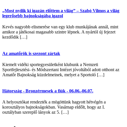
„Most nyílik ki igazán előttem a világ” – Szabó Vilmos a világ
legerősebb bajnokságába igazol
Kevés nagyobb elismerése van egy klub munkájának annál, mint
amikor a játékosai magasabb szintre lépnek. A nyártól új fejezet
kezdődik […]
Az amatőrök is szezont zártak
Kiemelt vidéki sportegyesületként klubunk a Nemzeti
Sportfejlesztési- és Módszertani Intézet jóvoltából adott otthont az
Amatőr Bajnokság küzdelmeinek, melyet a Sportoló […]
Hátország - Bronzérmesek a fiúk - 06.06.-06.07.
A helyosztókat rendezték a mögöttünk hagyott hétvégén a
korosztályos bajnokságokban. Vasárnap eldőlt, hogy az I.
osztályban szereplő lányok az 5. […]