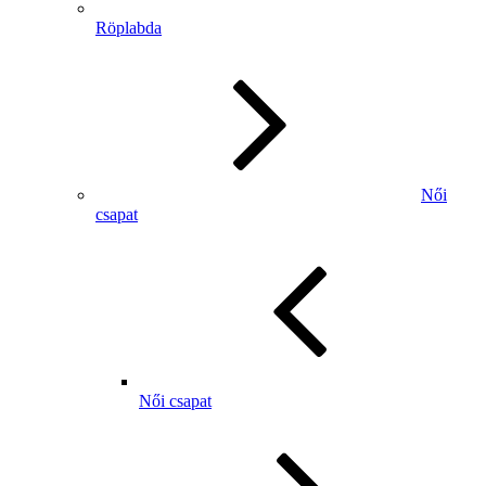
Röplabda
Női
csapat
Női csapat