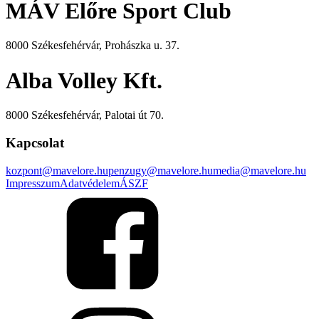
MÁV Előre Sport Club
8000 Székesfehérvár, Prohászka u. 37.
Alba Volley Kft.
8000 Székesfehérvár, Palotai út 70.
Kapcsolat
kozpont@mavelore.hu
penzugy@mavelore.hu
media@mavelore.hu
Impresszum
Adatvédelem
ÁSZF