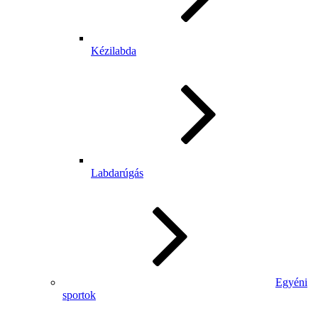
Kézilabda
Labdarúgás
Egyéni
sportok