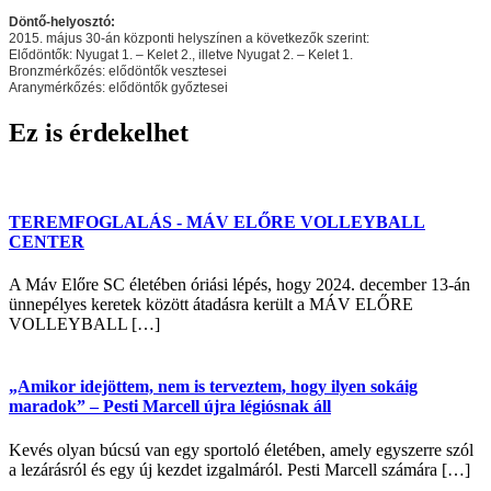
Döntő-helyosztó:
2015. május 30-án központi helyszínen a következők szerint:
Elődöntők: Nyugat 1. – Kelet 2., illetve Nyugat 2. – Kelet 1.
Bronzmérkőzés: elődöntők vesztesei
Aranymérkőzés: elődöntők győztesei
Ez is érdekelhet
TEREMFOGLALÁS - MÁV ELŐRE VOLLEYBALL
CENTER
A Máv Előre SC életében óriási lépés, hogy 2024. december 13-án
ünnepélyes keretek között átadásra került a MÁV ELŐRE
VOLLEYBALL […]
„Amikor idejöttem, nem is terveztem, hogy ilyen sokáig
maradok” – Pesti Marcell újra légiósnak áll
Kevés olyan búcsú van egy sportoló életében, amely egyszerre szól
a lezárásról és egy új kezdet izgalmáról. Pesti Marcell számára […]