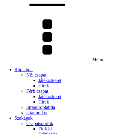
Menu
Röplabda
Női csapat
Játékoskeret
Hírek
Férfi csapat
Játékoskeret
Hírek
Strandröplabda
Utánpótlás
Szakágak
Csapatsportok
Fit Kid