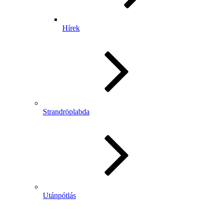
Hírek
Strandröplabda
Utánpótlás