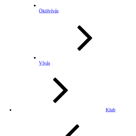
Ökölvívás
Vívás
Klub