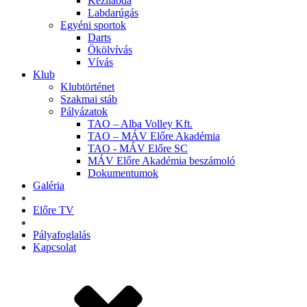
Kézilabda
Labdarúgás
Egyéni sportok
Darts
Ökölvívás
Vívás
Klub
Klubtörténet
Szakmai stáb
Pályázatok
TAO – Alba Volley Kft.
TAO – MÁV Előre Akadémia
TAO - MÁV Előre SC
MÁV Előre Akadémia beszámoló
Dokumentumok
Galéria
Jegyek
Előre TV
Shop
Pályafoglalás
Kapcsolat