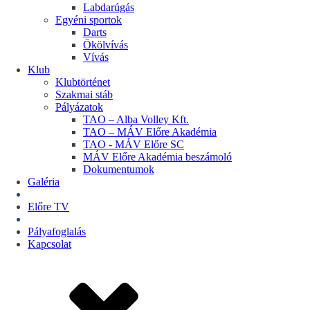
Labdarúgás
Egyéni sportok
Darts
Ökölvívás
Vívás
Klub
Klubtörténet
Szakmai stáb
Pályázatok
TAO – Alba Volley Kft.
TAO – MÁV Előre Akadémia
TAO - MÁV Előre SC
MÁV Előre Akadémia beszámoló
Dokumentumok
Galéria
Jegyek
Előre TV
Shop
Pályafoglalás
Kapcsolat