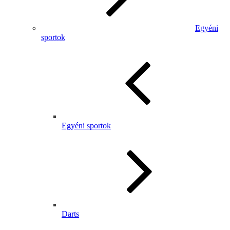
Egyéni
sportok
Egyéni sportok
Darts