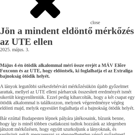
close
Jön a mindent eldöntő mérkőzés
az UTE ellen
2025. május. 3.
Május 4-én ötödik alkalommal méri össze erejét a MÁV Előre
Foxconn és az UTE, hogy eldöntsék, ki foglalhatja el az Extraliga
bajnokság ötödik helyét.
A lányok legutóbbi székesfehérvári mérkőzésükön újabb győzelmet
arattak, mellyel az UTE elleni párharcuk összesített eredményét ismét
sikerült kiegyenlíteniük. Ezzel pedig kiharcolták, hogy a két csapat egy
ötödik alkalommal is találkozzon, melynek végeredménye végleg
eldönti majd, melyik egyesület foglalhatja el a bajnokság ötödik helyét.
Bár ezúttal Budapesten lépnek pályára játékosaink, bízunk benne,
hogy így is minél többen csatlakozni tudtok hozzánk az idegenben
játszott mérkőzésen, hogy együtt szurkoljunk a lányoknak, és
segítsünk nekik megszerezni az elengedhetetlen végső győzelmet!