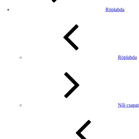
Röplabda
Röplabda
Női csapat