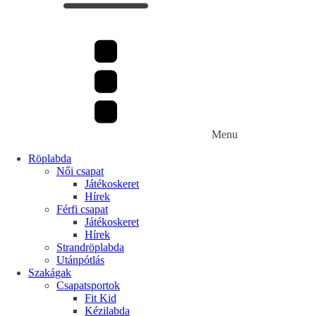
Menu
Röplabda
Női csapat
Játékoskeret
Hírek
Férfi csapat
Játékoskeret
Hírek
Strandröplabda
Utánpótlás
Szakágak
Csapatsportok
Fit Kid
Kézilabda