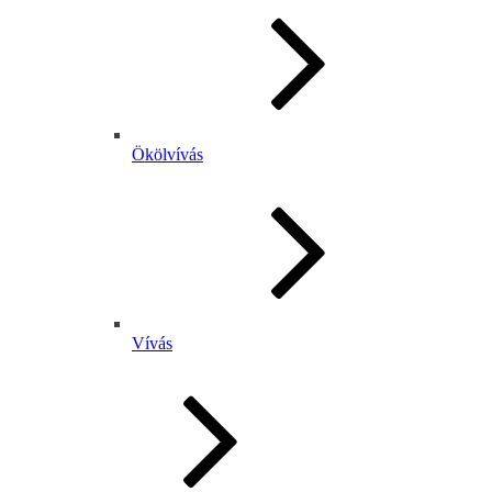
Ökölvívás
Vívás