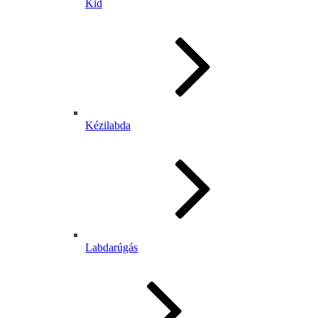
Kid
Kézilabda
Labdarúgás