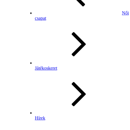
Női
csapat
Játékoskeret
Hírek