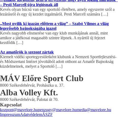
– Pesti Marcell újra légiósnak áll
Kevés olyan búcsú van egy sportoló életében, amely egyszerre szól a
lezárásról és egy új kezdet izgalmáról. Pesti Marcell számára […]
„Most nyílik ki igazán előttem a világ” – Szabó Vilmos a világ
legerősebb bajnokságába igazol
Kevés nagyobb elismerése van egy klub munkájának annál, mint
amikor a játékosai magasabb szintre lépnek. A nyártól új fejezet
kezdődik […]
Az amatőrök is szezont zártak
Kiemelt vidéki sportegyesületként klubunk a Nemzeti Sportfejlesztési-
és Módszertani Intézet jóvoltából adott otthont az Amatőr Bajnokság
küzdelmeinek, melyet a Sportoló […]
MÁV Előre Sport Club
8000 Székesfehérvár, Prohászka u. 37.
Alba Volley Kft.
8000 Székesfehérvár, Palotai út 70.
Kapcsolat
kozpont@mavelore.hu
penzugy@mavelore.hu
media@mavelore.hu
Impresszum
Adatvédelem
ÁSZF