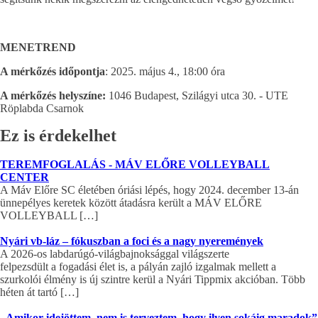
MENETREND
A mérkőzés időpontja
: 2025. május 4., 18:00 óra
A mérkőzés helyszíne:
1046 Budapest, Szilágyi utca 30. - UTE
Röplabda Csarnok
Ez is érdekelhet
TEREMFOGLALÁS - MÁV ELŐRE VOLLEYBALL
CENTER
A Máv Előre SC életében óriási lépés, hogy 2024. december 13-án
ünnepélyes keretek között átadásra került a MÁV ELŐRE
VOLLEYBALL […]
Nyári vb-láz – fókuszban a foci és a nagy nyeremények
A 2026-os labdarúgó-világbajnoksággal világszerte
felpezsdült a fogadási élet is, a pályán zajló izgalmak mellett a
szurkolói élmény is új szintre kerül a Nyári Tippmix akcióban. Több
héten át tartó […]
„Amikor idejöttem, nem is terveztem, hogy ilyen sokáig maradok”