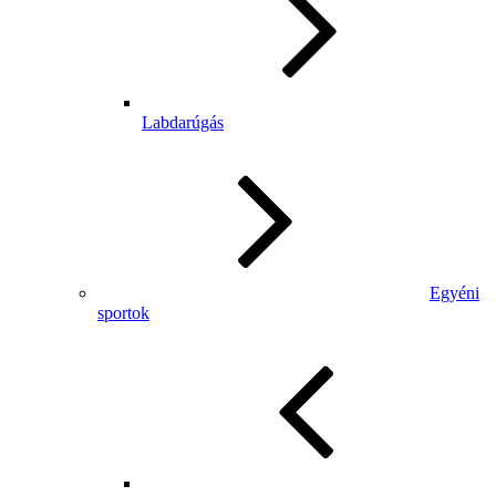
Labdarúgás
Egyéni
sportok