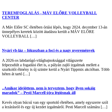
TEREMFOGLALÁS - MÁV ELŐRE VOLLEYBALL
CENTER
A Máv Előre SC életében óriási lépés, hogy 2024. december 13-án
ünnepélyes keretek között átadásra került a MÁV ELŐRE
VOLLEYBALL […]
Nyári vb-láz – fókuszban a foci és a nagy nyeremények
A 2026-os labdarúgó-világbajnoksággal világszerte
felpezsdült a fogadási élet is, a pályán zajló izgalmak mellett a
szurkolói élmény is új szintre kerül a Nyári Tippmix akcióban. Több
héten át tartó […]
„Amikor idejöttem, nem is terveztem, hogy ilyen sokáig
maradok” – Pesti Marcell újra légiósnak áll
Kevés olyan búcsú van egy sportoló életében, amely egyszerre szól
a lezárásról és egy új kezdet izgalmáról. Pesti Marcell számára […]