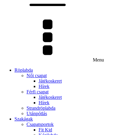
Menu
Röplabda
Női csapat
Játékoskeret
Hírek
Férfi csapat
Játékoskeret
Hírek
Strandröplabda
Utánpótlás
Szakágak
Csapatsportok
Fit Kid