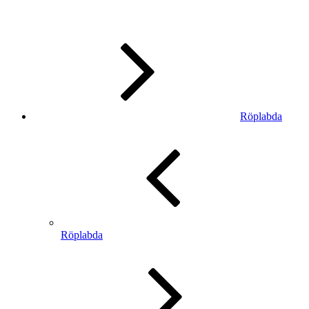
Röplabda
Röplabda