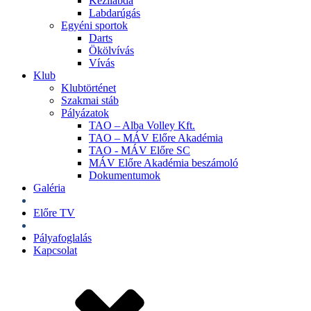
Kézilabda
Labdarúgás
Egyéni sportok
Darts
Ökölvívás
Vívás
Klub
Klubtörténet
Szakmai stáb
Pályázatok
TAO – Alba Volley Kft.
TAO – MÁV Előre Akadémia
TAO - MÁV Előre SC
MÁV Előre Akadémia beszámoló
Dokumentumok
Galéria
Jegyek
Előre TV
Shop
Pályafoglalás
Kapcsolat