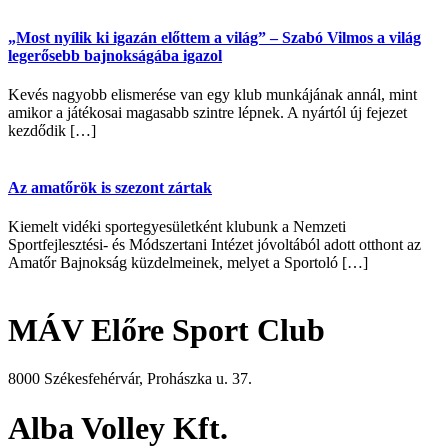
„Most nyílik ki igazán előttem a világ” – Szabó Vilmos a világ
legerősebb bajnokságába igazol
Kevés nagyobb elismerése van egy klub munkájának annál, mint
amikor a játékosai magasabb szintre lépnek. A nyártól új fejezet
kezdődik […]
Az amatőrök is szezont zártak
Kiemelt vidéki sportegyesületként klubunk a Nemzeti
Sportfejlesztési- és Módszertani Intézet jóvoltából adott otthont az
Amatőr Bajnokság küzdelmeinek, melyet a Sportoló […]
MÁV Előre Sport Club
8000 Székesfehérvár, Prohászka u. 37.
Alba Volley Kft.