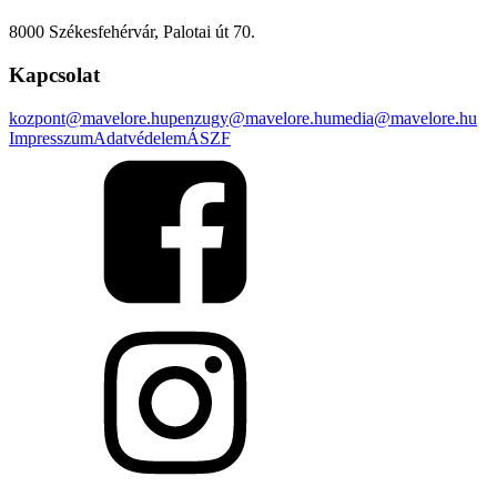
8000 Székesfehérvár, Palotai út 70.
Kapcsolat
kozpont@mavelore.hu
penzugy@mavelore.hu
media@mavelore.hu
Impresszum
Adatvédelem
ÁSZF