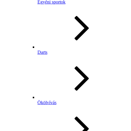
Egyéni sportok
Darts
Ökölvívás