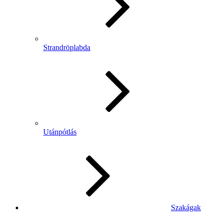
Strandröplabda
Utánpótlás
Szakágak