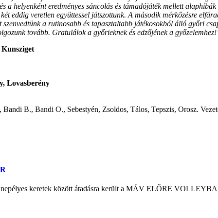
és a helyenként eredményes sáncolás és támadójáték mellett alaphibák 
t eddig veretlen együttessel játszottunk. A második mérkőzésre elfáradt
szenvedtünk a rutinosabb és tapasztaltabb játékosokból álló győri csap
lgozunk tovább. Gratulálok a győrieknek és edzőjének a győzelemhez!
 Kunsziget
ly, Lovasberény
ndi B., Bandi O., Sebestyén, Zsoldos, Tálos, Tepszis, Orosz. Vezet
ER
n ünnepélyes keretek között átadásra került a MÁV ELŐRE VOLLEYB