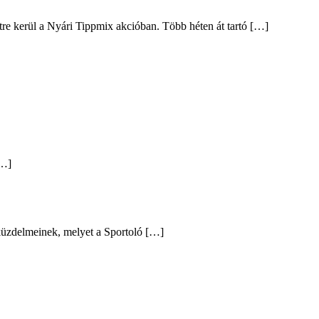
intre kerül a Nyári Tippmix akcióban. Több héten át tartó […]
[…]
 küzdelmeinek, melyet a Sportoló […]