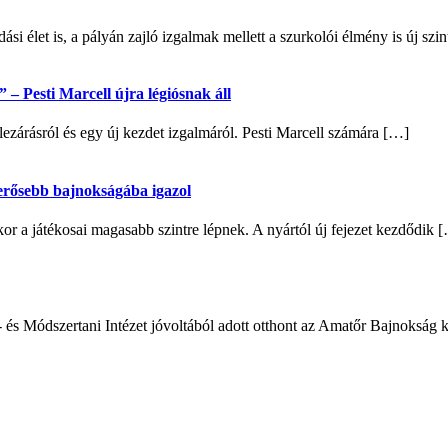
si élet is, a pályán zajló izgalmak mellett a szurkolói élmény is új sz
– Pesti Marcell újra légiósnak áll
lezárásról és egy új kezdet izgalmáról. Pesti Marcell számára […]
egerősebb bajnokságába igazol
 a játékosai magasabb szintre lépnek. A nyártól új fejezet kezdődik 
- és Módszertani Intézet jóvoltából adott otthont az Amatőr Bajnokság