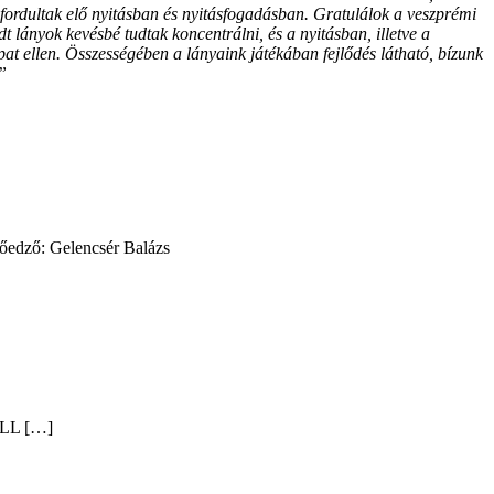
fordultak elő nyitásban és nyitásfogadásban. Gratulálok a veszprémi
 lányok kevésbé tudtak koncentrálni, és a nyitásban, illetve a
at ellen. Összességében a lányaink játékában fejlődés látható, bízunk
”
őedző: Gelencsér Balázs
ALL […]