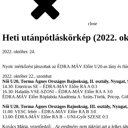
close
Heti utánpótláskörkép (2022. ok
2022. október. 24.
Nyolc mérkőzést játszottak az ÉDRA-MÁV Előre U20-as lány és fiúc
2022. október 22., szombat
Női U20, Torma Ágnes Országos Bajnokság, II. osztály, Nyugat,
14.30: Emericus SE – ÉDRA-MÁV Előre RA A 0:3
16.30: Haladás VSE-SZOSI – ÉDRA-MÁV Előre RA A 3:0
ÉDRA-MÁV Előre Röplabda Akadémia A: Szüts-Török, Pricop, Göböly,
Női U20, Torma Ágnes Országos Bajnokság, III. osztály, Nyugat
11.00: VESC fehér – ÉDRA-MÁV Előre RA B 3:0
13.00: ÉDRA-MÁV Előre RA B – UNI-Győr SZESE 0:3
Kovács Mária, vezetőedző:
„Az eredmény nem tükrözi azt a lelkes já