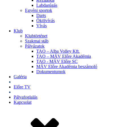
Kézilabda
Labdarúgás
Egyéni sportok
Darts
Ökölvívás
Vívás
Klub
Klubtörténet
Szakmai stáb
Pályázatok
TAO – Alba Volley Kft.
TAO – MÁV Előre Akadémia
TAO - MÁV Előre SC
MÁV Előre Akadémia beszámoló
Dokumentumok
Galéria
Jegyek
Előre TV
Shop
Pályafoglalás
Kapcsolat