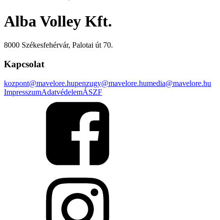
Alba Volley Kft.
8000 Székesfehérvár, Palotai út 70.
Kapcsolat
kozpont@mavelore.hu
penzugy@mavelore.hu
media@mavelore.hu
Impresszum
Adatvédelem
ÁSZF