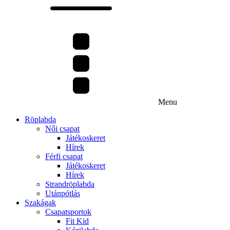
Menu
Röplabda
Női csapat
Játékoskeret
Hírek
Férfi csapat
Játékoskeret
Hírek
Strandröplabda
Utánpótlás
Szakágak
Csapatsportok
Fit Kid