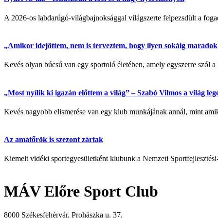
A 2026-os labdarúgó-világbajnoksággal világszerte felpezsdült a fogadá
„Amikor idejöttem, nem is terveztem, hogy ilyen sokáig maradok” 
Kevés olyan búcsú van egy sportoló életében, amely egyszerre szól a 
„Most nyílik ki igazán előttem a világ” – Szabó Vilmos a világ l
Kevés nagyobb elismerése van egy klub munkájának annál, mint amikor
Az amatőrök is szezont zártak
Kiemelt vidéki sportegyesületként klubunk a Nemzeti Sportfejlesztési
MÁV Előre Sport Club
8000 Székesfehérvár, Prohászka u. 37.