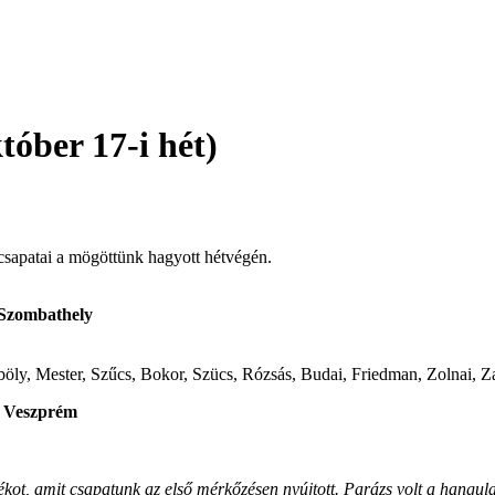
tóber 17-i hét)
sapatai a mögöttünk hagyott hétvégén.
 Szombathely
 Mester, Szűcs, Bokor, Szücs, Rózsás, Budai, Friedman, Zolnai, Zaj
, Veszprém
tékot, amit csapatunk az első mérkőzésen nyújtott. Parázs volt a hangu