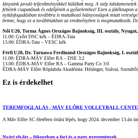
lányaink javuló teljesítményükkel háláltak meg. A szép labdamenetek 
fehérek csapatának és edzőjének a győzelemhez! Ezen a játéknapon a ké
nyitásfogadásban továbbra is mutatkozó hiányosságok miatt vereséget 
benne, hogy ez a továbbiakban az eredményben is megmutatkozik. Do
Női U20, Torma Ágnes Országos Bajnokság, III. osztály, Nyugat,
11.00: Győri DSC kék – ÉDRA-Tata
13.00: ÉDRA-Tata – VESC kék
Férfi U20, Dr. Tarnawa Ferdinánd Országos Bajnokság, I. osztá
11.00: ÉDRA-MÁV Előre RA – DSE 3:2
13.00: ÉDRA-MÁV Előre RA – Gamma Party Co 3:0
ÉDRA-MÁV Előre Röplabda Akadémia: Héninger, Szávai, Szendrői, Ba
Ez is érdekelhet
TEREMFOGLALÁS - MÁV ELŐRE VOLLEYBALL CENT
A Máv Előre SC életében óriási lépés, hogy 2024. december 13-á
Nyári vb-láz – fókuszban a foci és a nagy nyeremények