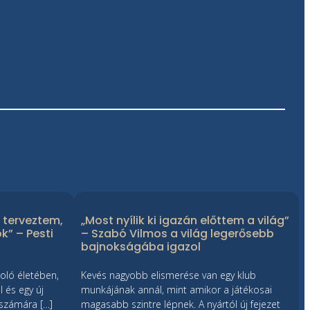
 terveztem,
„Most nyílik ki igazán előttem a világ”
k” – Pesti
– Szabó Vilmos a világ legerősebb
bajnokságába igazol
oló életében,
Kevés nagyobb elismerése van egy klub
 és egy új
munkájának annál, mint amikor a játékosai
 számára […]
magasabb szintre lépnek. A nyártól új fejezet