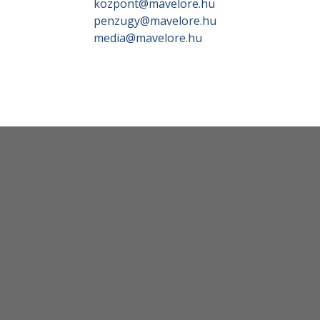
kozpont@mavelore.hu
penzugy@mavelore.hu
media@mavelore.hu