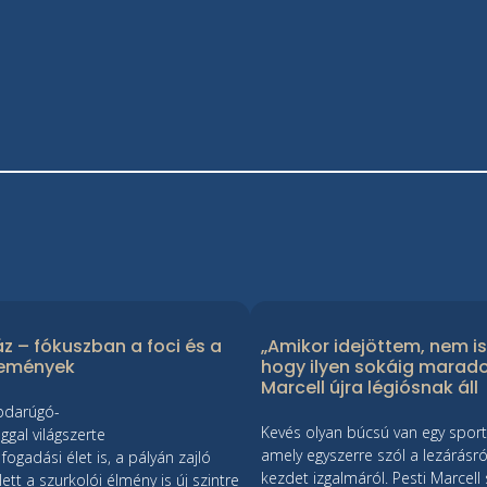
áz – fókuszban a foci és a
„Amikor idejöttem, nem is
remények
hogy ilyen sokáig marado
Marcell újra légiósnak áll
bdarúgó-
Kevés olyan búcsú van egy sport
ggal világszerte
amely egyszerre szól a lezárásról
fogadási élet is, a pályán zajló
kezdet izgalmáról. Pesti Marcell
ett a szurkolói élmény is új szintre