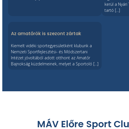
kerül a Nyár
tartó […]
Az amatőrök is szezont zártak
Kiemelt vidéki sportegyesületként klubunk a
Nemzeti Sportfejlesztési- és Módszertani
Intézet jóvoltából adott otthont az Amatőr
Bajnokság küzdelmeinek, melyet a Sportoló […]
MÁV Előre Sport Cl