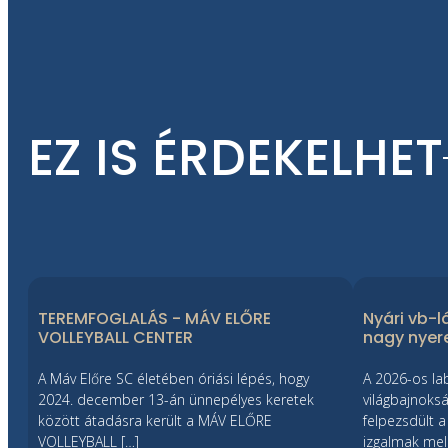
EZ IS ÉRDEKELHET
TEREMFOGLALÁS - MÁV ELŐRE
Nyári vb-l
VOLLEYBALL CENTER
nagy nye
A Máv Előre SC életében óriási lépés, hogy
A 2026-os la
2024. december 13-án ünnepélyes keretek
világbajnoksá
között átadásra került a MÁV ELŐRE
felpezsdült a 
VOLLEYBALL […]
izgalmak mell