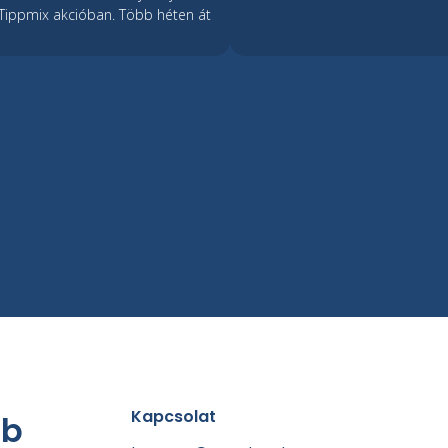
i Tippmix akcióban. Több héten át
Kapcsolat
ub