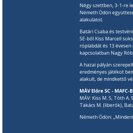
Négy szettben, 3-1-re l
Németh Ödön együttese 
alakulatot.
Batári Csaba és testvére
SE-ből Kiss Marcell sok
röplabdát és 13 évesen e
kapcsolatban Nagy Róbe
A hazai pályán szerepe
eredményes játékot bemu
alakult, de mindkettő vég
MÁV Előre SC - MAFC-BME
MÁV: Kiss M. 5, Tóth A. 
Takács M. (liberók), Bat
Németh Ödön: „Mindenké