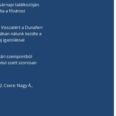
árnapi találkozóján.
ta a fővárosi
. Visszatért a Dunaferr
rában nálunk kezdte a
j igazolással
vári szempontból
olsó szett szorosan
2. Csere: Nagy Á.,