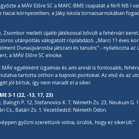
egyőzte a MÁV Előre SC a MAFC-BME csapatát a férfi NB I vas
hazai környezetben, a Jáky iskola tornacsarnokában fogad
, Zsombor mellett újabb játékossal bővült a fehérvári keret
szoros utánpótlás válogatott röplabdázó. „Marci 11 éves ko
lment Dunaújvárosba játszani és tanulni.” - nyilatkozta az ú
rt, a MÁV Előre SC elnöke.
lt MÁV egyébként izgalmas és ami annál is fontosabb, fehér
tatva tartotta otthon a bajnoki pontokat. Az első és az ut
ét jól bírtuk, így nem maradt el a siker.
 3-1 (22, -13, 17, 23)
9, Balogh P. 12, Stefanovics K. 7, Németh Zs. 23, Neukum G. 1
ári Cs., Batári Zs. 1. Vezetőedző: Németh Ödön.
ppen győzni szerettünk volna, örülök, hogy ez sikerült.”