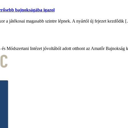
egerősebb bajnokságába igazol
 a játékosai magasabb szintre lépnek. A nyártól új fejezet kezdődik 
- és Módszertani Intézet jóvoltából adott otthont az Amatőr Bajnokság