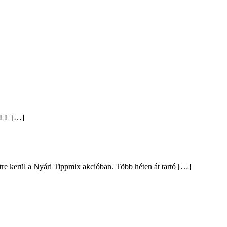
ALL […]
intre kerül a Nyári Tippmix akcióban. Több héten át tartó […]