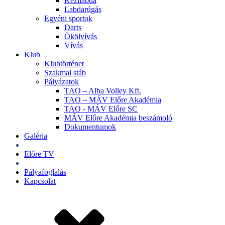
Kézilabda
Labdarúgás
Egyéni sportok
Darts
Ökölvívás
Vívás
Klub
Klubtörténet
Szakmai stáb
Pályázatok
TAO – Alba Volley Kft.
TAO – MÁV Előre Akadémia
TAO - MÁV Előre SC
MÁV Előre Akadémia beszámoló
Dokumentumok
Galéria
Jegyek
Előre TV
Shop
Pályafoglalás
Kapcsolat