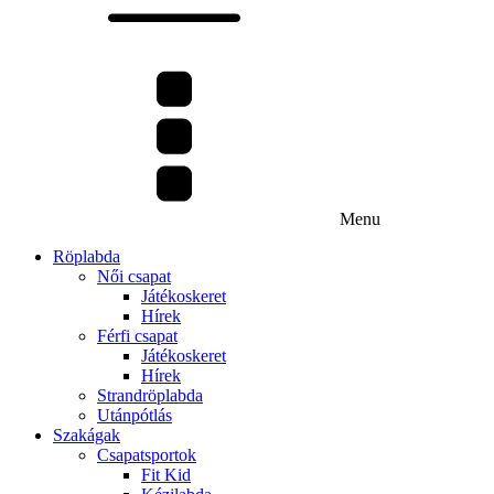
Menu
Röplabda
Női csapat
Játékoskeret
Hírek
Férfi csapat
Játékoskeret
Hírek
Strandröplabda
Utánpótlás
Szakágak
Csapatsportok
Fit Kid