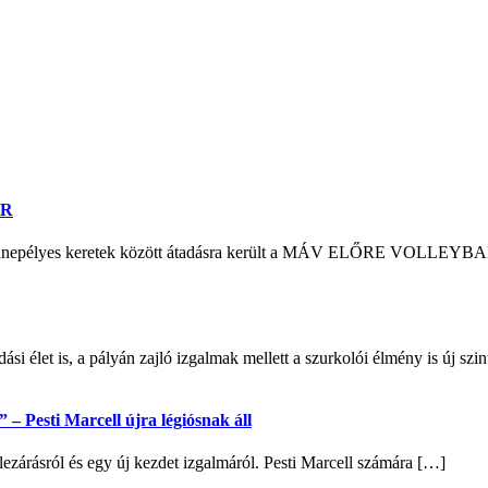
ER
n ünnepélyes keretek között átadásra került a MÁV ELŐRE VOLLEYB
si élet is, a pályán zajló izgalmak mellett a szurkolói élmény is új sz
– Pesti Marcell újra légiósnak áll
lezárásról és egy új kezdet izgalmáról. Pesti Marcell számára […]