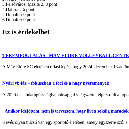
3.Felsővárosi Masita 2. 8 pont
4.Dabronc 6 pont
5 Dunaferr 0 pont
6.Dunaferr 0 pont
Ez is érdekelhet
TEREMFOGLALÁS - MÁV ELŐRE VOLLEYBALL CENT
A Máv Előre SC életében óriási lépés, hogy 2024. december 13-á
Nyári vb-láz – fókuszban a foci és a nagy nyeremények
A 2026-os labdarúgó-világbajnoksággal világszerte felpezsdült a fogadá
„Amikor idejöttem, nem is terveztem, hogy ilyen sokáig maradok” 
Kevés olyan búcsú van egy sportoló életében, amely egyszerre szól a 