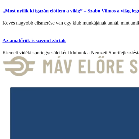
„Most nyílik ki igazán előttem a világ” – Szabó Vilmos a világ l
Kevés nagyobb elismerése van egy klub munkájának annál, mint amikor
Az amatőrök is szezont zártak
Kiemelt vidéki sportegyesületként klubunk a Nemzeti Sportfejlesztési