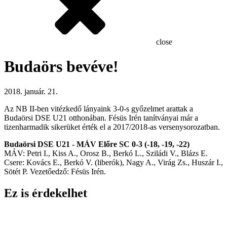
close
Budaörs bevéve!
2018. január. 21.
Az NB II-ben vitézkedő lányaink 3-0-s győzelmet arattak a
Budaörsi DSE U21 otthonában. Fésüs Irén tanítványai már a
tizenharmadik sikerüket érték el a 2017/2018-as versenysorozatban.
Budaörsi DSE U21 - MÁV Előre SC 0-3 (-18, -19, -22)
MÁV: Petri I., Kiss A., Orosz B., Berkó L., Sziládi V., Blázs E.
Csere: Kovács E., Berkó V. (liberók), Nagy A., Virág Zs., Huszár I.,
Sötét P. Vezetőedző: Fésüs Irén.
Ez is érdekelhet