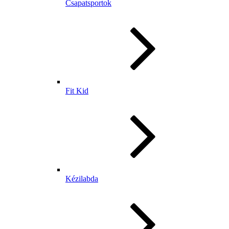
Csapatsportok
Fit Kid
Kézilabda