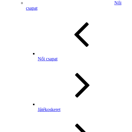
Női
csapat
Női csapat
Játékoskeret