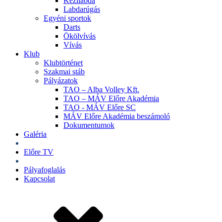
Kézilabda
Labdarúgás
Egyéni sportok
Darts
Ökölvívás
Vívás
Klub
Klubtörténet
Szakmai stáb
Pályázatok
TAO – Alba Volley Kft.
TAO – MÁV Előre Akadémia
TAO - MÁV Előre SC
MÁV Előre Akadémia beszámoló
Dokumentumok
Galéria
Jegyek
Előre TV
Shop
Pályafoglalás
Kapcsolat