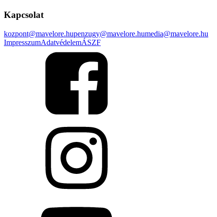
Kapcsolat
kozpont@mavelore.hu
penzugy@mavelore.hu
media@mavelore.hu
Impresszum
Adatvédelem
ÁSZF