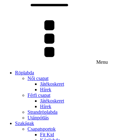
Menu
Röplabda
Női csapat
Játékoskeret
Hírek
Férfi csapat
Játékoskeret
Hírek
Strandröplabda
Utánpótlás
Szakágak
Csapatsportok
Fit Kid