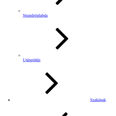
Strandröplabda
Utánpótlás
Szakágak