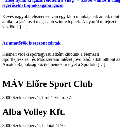
„Most nyílik ki igazán előttem a világ” – Szabó Vilmos a világ
legerősebb bajnokságába igazol
Kevés nagyobb elismerése van egy klub munkájának annál, mint
amikor a játékosai magasabb szintre lépnek. A nyártól új fejezet
kezdődik […]
Az amatőrök is szezont zártak
Kiemelt vidéki sportegyesületként klubunk a Nemzeti
Sportfejlesztési- és Módszertani Intézet jóvoltából adott otthont az
Amatőr Bajnokság küzdelmeinek, melyet a Sportoló […]
MÁV Előre Sport Club
8000 Székesfehérvár, Prohászka u. 37.
Alba Volley Kft.
8000 Székesfehérvár, Palotai út 70.