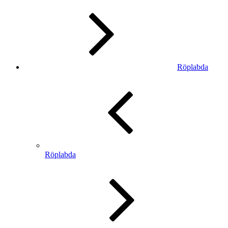
Röplabda
Röplabda