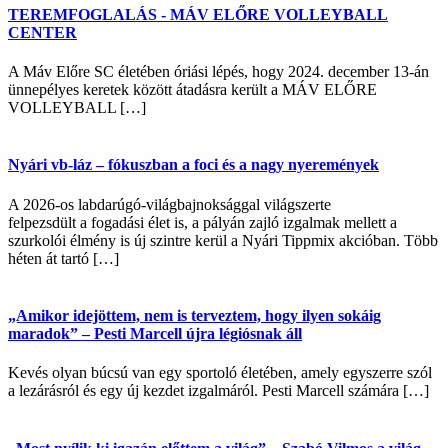
TEREMFOGLALÁS - MÁV ELŐRE VOLLEYBALL
CENTER
A Máv Előre SC életében óriási lépés, hogy 2024. december 13-án
ünnepélyes keretek között átadásra került a MÁV ELŐRE
VOLLEYBALL […]
Nyári vb-láz – fókuszban a foci és a nagy nyeremények
A 2026-os labdarúgó-világbajnoksággal világszerte
felpezsdült a fogadási élet is, a pályán zajló izgalmak mellett a
szurkolói élmény is új szintre kerül a Nyári Tippmix akcióban. Több
héten át tartó […]
„Amikor idejöttem, nem is terveztem, hogy ilyen sokáig
maradok” – Pesti Marcell újra légiósnak áll
Kevés olyan búcsú van egy sportoló életében, amely egyszerre szól
a lezárásról és egy új kezdet izgalmáról. Pesti Marcell számára […]