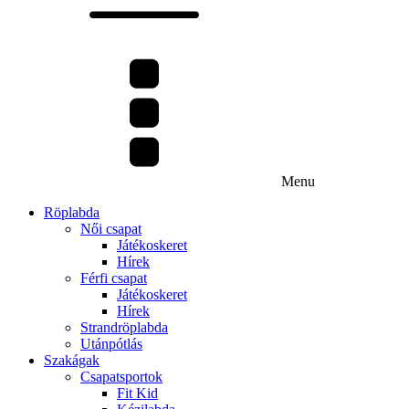
Menu
Röplabda
Női csapat
Játékoskeret
Hírek
Férfi csapat
Játékoskeret
Hírek
Strandröplabda
Utánpótlás
Szakágak
Csapatsportok
Fit Kid