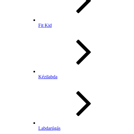
Fit Kid
Kézilabda
Labdarúgás