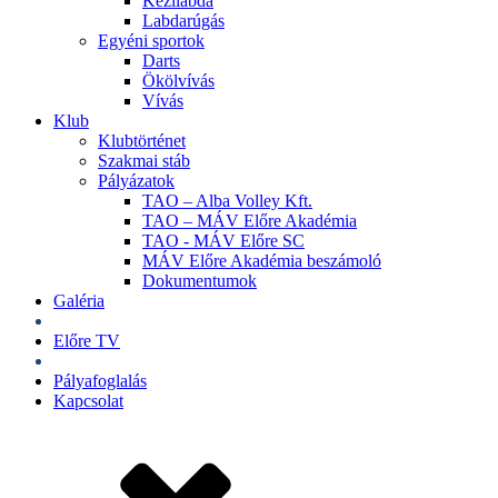
Kézilabda
Labdarúgás
Egyéni sportok
Darts
Ökölvívás
Vívás
Klub
Klubtörténet
Szakmai stáb
Pályázatok
TAO – Alba Volley Kft.
TAO – MÁV Előre Akadémia
TAO - MÁV Előre SC
MÁV Előre Akadémia beszámoló
Dokumentumok
Galéria
Jegyek
Előre TV
Shop
Pályafoglalás
Kapcsolat