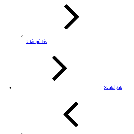
Utánpótlás
Szakágak