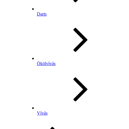
Darts
Ökölvívás
Vívás