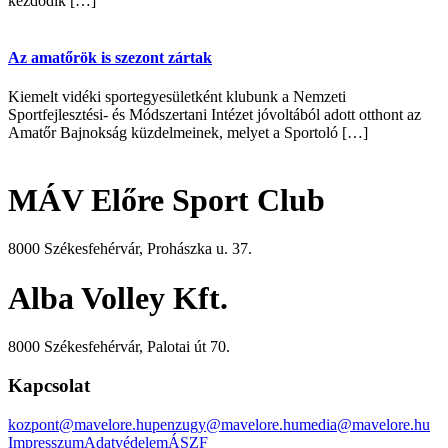
kezdődik […]
Az amatőrök is szezont zártak
Kiemelt vidéki sportegyesületként klubunk a Nemzeti
Sportfejlesztési- és Módszertani Intézet jóvoltából adott otthont az
Amatőr Bajnokság küzdelmeinek, melyet a Sportoló […]
MÁV Előre Sport Club
8000 Székesfehérvár, Prohászka u. 37.
Alba Volley Kft.
8000 Székesfehérvár, Palotai út 70.
Kapcsolat
kozpont@mavelore.hu
penzugy@mavelore.hu
media@mavelore.hu
Impresszum
Adatvédelem
ÁSZF