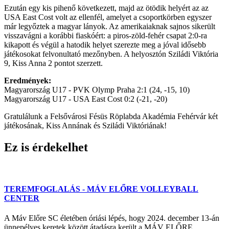
Ezután egy kis pihenő következett, majd az ötödik helyért az az
USA East Cost volt az ellenfél, amelyet a csoportkörben egyszer
már legyőztek a magyar lányok. Az amerikaiaknak sajnos sikerült
visszavágni a korábbi fiaskóért: a piros-zöld-fehér csapat 2:0-ra
kikapott és végül a hatodik helyet szerezte meg a jóval idősebb
játékosokat felvonultató mezőnyben. A helyosztón Sziládi Viktória
9, Kiss Anna 2 pontot szerzett.
Eredmények:
Magyarország U17 - PVK Olymp Praha 2:1 (24, -15, 10)
Magyarország U17 - USA East Cost 0:2 (-21, -20)
Gratulálunk a Felsővárosi Fésüs Röplabda Akadémia Fehérvár két
játékosának, Kiss Annának és Sziládi Viktóriának!
Ez is érdekelhet
TEREMFOGLALÁS - MÁV ELŐRE VOLLEYBALL
CENTER
A Máv Előre SC életében óriási lépés, hogy 2024. december 13-án
ünnepélyes keretek között átadásra került a MÁV ELŐRE