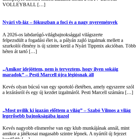
VOLLEYBALL […]
Nyári vb-láz – fókuszban a foci és a nagy nyeremények
A 2026-os labdarúgó-világbajnoksággal világszerte
felpezsdült a fogadási élet is, a pályán zajló izgalmak mellett a
szurkolói élmény is új szintre kerül a Nyári Tippmix akcióban. Több
héten át tartó […]
„Amikor idejöttem, nem is terveztem, hogy ilyen sokáig
maradok” – Pesti Marcell újra légiósnak áll
Kevés olyan búcsú van egy sportoló életében, amely egyszerre szól
a lezárásról és egy új kezdet izgalmáról. Pesti Marcell számára […]
„Most nyílik ki igazán előttem a világ” – Szabó Vilmos a világ
legerősebb bajnokságába igazol
Kevés nagyobb elismerése van egy klub munkájának annál, mint
amikor a játékosai magasabb szintre lépnek. A nyártól új fejezet