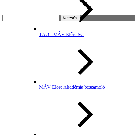
Keresés:
TAO - MÁV Előre SC
MÁV Előre Akadémia beszámoló