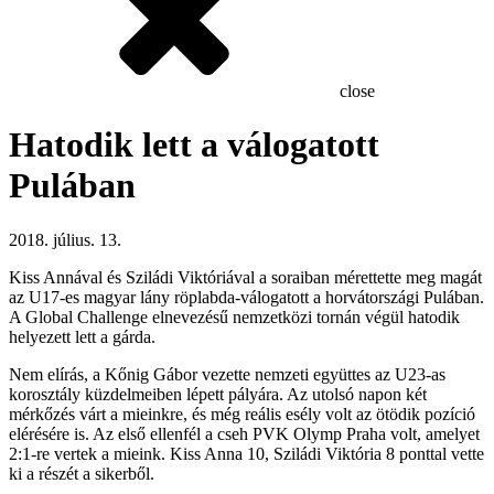
close
Hatodik lett a válogatott
Pulában
2018. július. 13.
Kiss Annával és Sziládi Viktóriával a soraiban mérettette meg magát
az U17-es magyar lány röplabda-válogatott a horvátországi Pulában.
A Global Challenge elnevezésű nemzetközi tornán végül hatodik
helyezett lett a gárda.
Nem elírás, a Kőnig Gábor vezette nemzeti együttes az U23-as
korosztály küzdelmeiben lépett pályára. Az utolsó napon két
mérkőzés várt a mieinkre, és még reális esély volt az ötödik pozíció
elérésére is. Az első ellenfél a cseh PVK Olymp Praha volt, amelyet
2:1-re vertek a mieink. Kiss Anna 10, Sziládi Viktória 8 ponttal vette
ki a részét a sikerből.