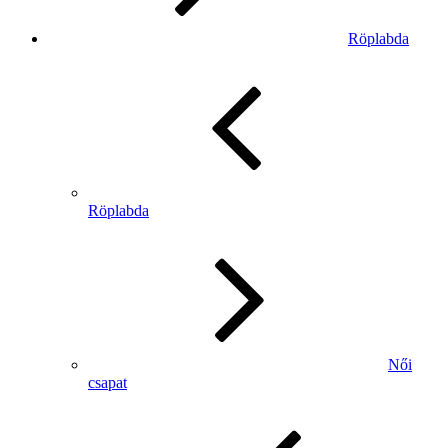
Röplabda
Röplabda
Női
csapat