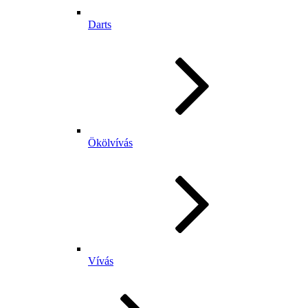
Darts
Ökölvívás
Vívás