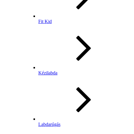
Fit Kid
Kézilabda
Labdarúgás