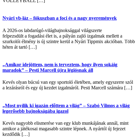
VOLLEYBALL […]
Nyári vb-láz – fókuszban a foci és a nagy nyeremények
A 2026-os labdarúgó-világbajnoksággal világszerte
felpezsdült a fogadási élet is, a pályán zajló izgalmak mellett a
szurkolói élmény is új szintre kerül a Nyári Tippmix akcióban. Több
héten át tartó […]
„Amikor idejöttem, nem is terveztem, hogy ilyen sokáig
maradok” – Pesti Marcell újra légiósnak áll
Kevés olyan búcsú van egy sportoló életében, amely egyszerre szól
a lezárásról és egy új kezdet izgalmáról. Pesti Marcell számára […]
„Most nyílik ki igazán előttem a világ” – Szabó Vilmos a világ
legerősebb bajnokságába igazol
Kevés nagyobb elismerése van egy klub munkájának annál, mint
amikor a játékosai magasabb szintre lépnek. A nyártól új fejezet
kezdődik […]