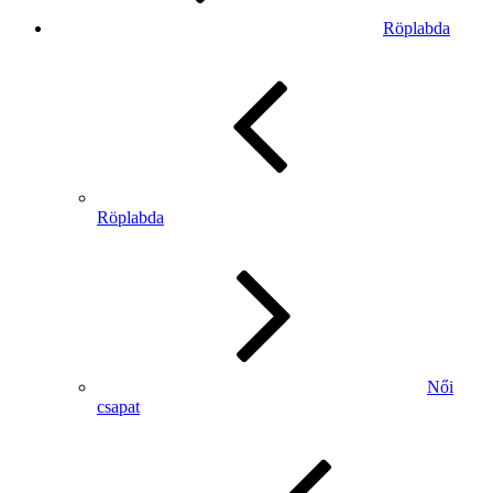
Röplabda
Röplabda
Női
csapat