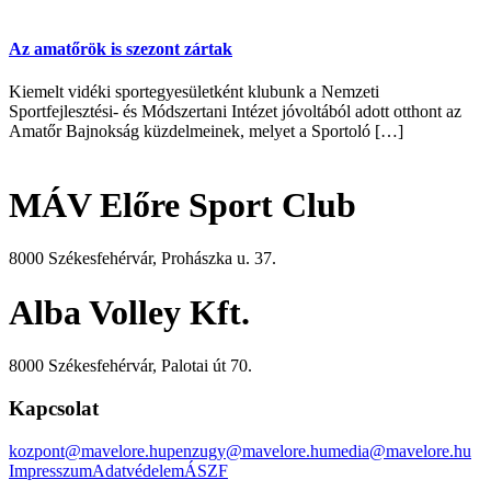
Az amatőrök is szezont zártak
Kiemelt vidéki sportegyesületként klubunk a Nemzeti
Sportfejlesztési- és Módszertani Intézet jóvoltából adott otthont az
Amatőr Bajnokság küzdelmeinek, melyet a Sportoló […]
MÁV Előre Sport Club
8000 Székesfehérvár, Prohászka u. 37.
Alba Volley Kft.
8000 Székesfehérvár, Palotai út 70.
Kapcsolat
kozpont@mavelore.hu
penzugy@mavelore.hu
media@mavelore.hu
Impresszum
Adatvédelem
ÁSZF