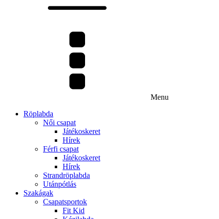
Menu
Röplabda
Női csapat
Játékoskeret
Hírek
Férfi csapat
Játékoskeret
Hírek
Strandröplabda
Utánpótlás
Szakágak
Csapatsportok
Fit Kid