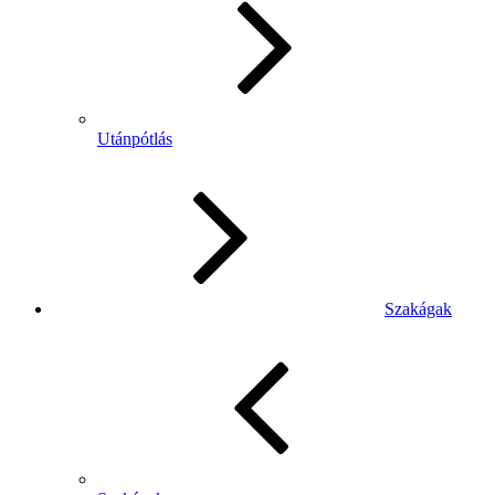
Utánpótlás
Szakágak