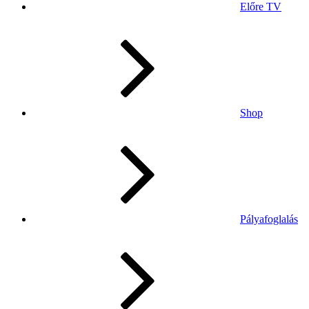
Előre TV
Shop
Pályafoglalás