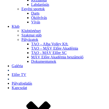
Kézilabda
Labdarúgás
Egyéni sportok
Darts
Ökölvívás
Vívás
Klub
Klubtörténet
Szakmai stáb
Pályázatok
TAO – Alba Volley Kft.
TAO – MÁV Előre Akadémia
TAO - MÁV Előre SC
MÁV Előre Akadémia beszámoló
Dokumentumok
Galéria
Jegyek
Előre TV
Shop
Pályafoglalás
Kapcsolat