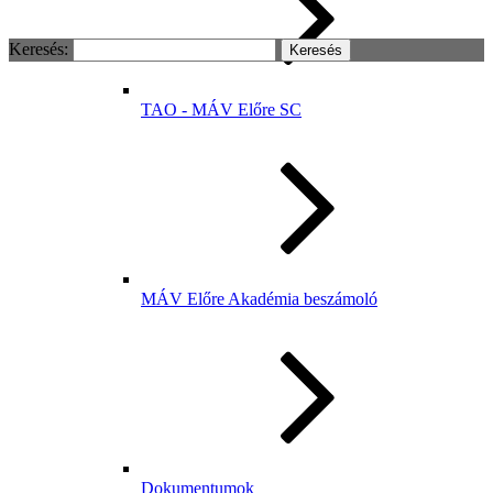
Keresés:
TAO - MÁV Előre SC
MÁV Előre Akadémia beszámoló
Dokumentumok