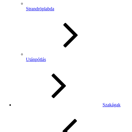
Strandröplabda
Utánpótlás
Szakágak