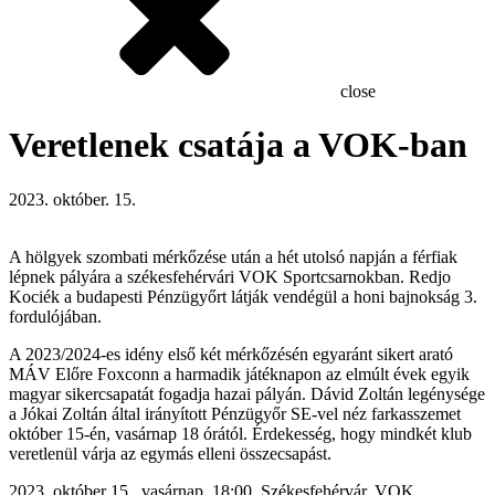
close
Veretlenek csatája a VOK-ban
2023. október. 15.
A hölgyek szombati mérkőzése után a hét utolsó napján a férfiak
lépnek pályára a székesfehérvári VOK Sportcsarnokban. Redjo
Kociék a budapesti Pénzügyőrt látják vendégül a honi bajnokság 3.
fordulójában.
A 2023/2024-es idény első két mérkőzésén egyaránt sikert arató
MÁV Előre Foxconn a harmadik játéknapon az elmúlt évek egyik
magyar sikercsapatát fogadja hazai pályán. Dávid Zoltán legénysége
a Jókai Zoltán által irányított Pénzügyőr SE-vel néz farkasszemet
október 15-én, vasárnap 18 órától. Érdekesség, hogy mindkét klub
veretlenül várja az egymás elleni összecsapást.
2023. október 15., vasárnap, 18:00, Székesfehérvár, VOK