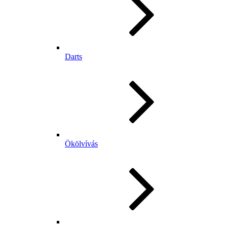
Darts
Ökölvívás