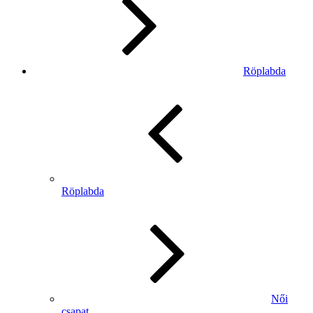
Röplabda
Röplabda
Női
csapat