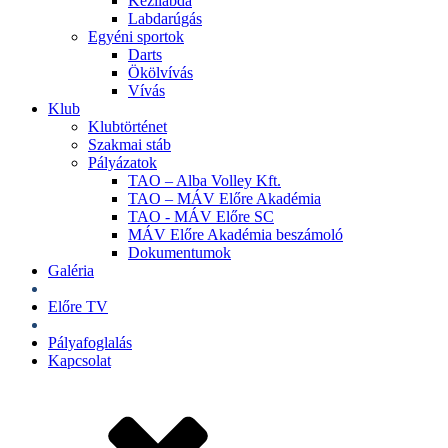
Kézilabda
Labdarúgás
Egyéni sportok
Darts
Ökölvívás
Vívás
Klub
Klubtörténet
Szakmai stáb
Pályázatok
TAO – Alba Volley Kft.
TAO – MÁV Előre Akadémia
TAO - MÁV Előre SC
MÁV Előre Akadémia beszámoló
Dokumentumok
Galéria
Jegyek
Előre TV
Shop
Pályafoglalás
Kapcsolat