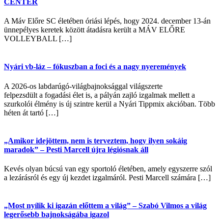
CENTER
A Máv Előre SC életében óriási lépés, hogy 2024. december 13-án
ünnepélyes keretek között átadásra került a MÁV ELŐRE
VOLLEYBALL […]
Nyári vb-láz – fókuszban a foci és a nagy nyeremények
A 2026-os labdarúgó-világbajnoksággal világszerte
felpezsdült a fogadási élet is, a pályán zajló izgalmak mellett a
szurkolói élmény is új szintre kerül a Nyári Tippmix akcióban. Több
héten át tartó […]
„Amikor idejöttem, nem is terveztem, hogy ilyen sokáig
maradok” – Pesti Marcell újra légiósnak áll
Kevés olyan búcsú van egy sportoló életében, amely egyszerre szól
a lezárásról és egy új kezdet izgalmáról. Pesti Marcell számára […]
„Most nyílik ki igazán előttem a világ” – Szabó Vilmos a világ
legerősebb bajnokságába igazol