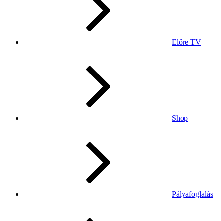
Előre TV
Shop
Pályafoglalás