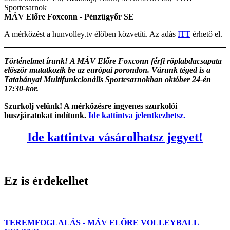
Sportcsarnok
MÁV Előre Foxconn - Pénzügyőr SE
A mérkőzést a hunvolley.tv élőben közvetíti. Az adás
ITT
érhető el.
Történelmet írunk!
A MÁV Előre Foxconn férfi röplabdacsapata
először mutatkozik be az európai porondon. Várunk téged is a
Tatabányai Multifunkcionális Sportcsarnokban október 24-én
17:30-kor.
Szurkolj velünk! A mérkőzésre ingyenes szurkolói
buszjáratokat indítunk.
Ide kattintva jelentkezhetsz.
Ide kattintva vásárolhatsz jegyet!
Ez is érdekelhet
TEREMFOGLALÁS - MÁV ELŐRE VOLLEYBALL