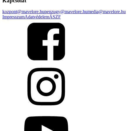
Kapcsolat
kozpont@mavelore.hu
penzugy@mavelore.hu
media@mavelore.hu
Impresszum
Adatvédelem
ÁSZF