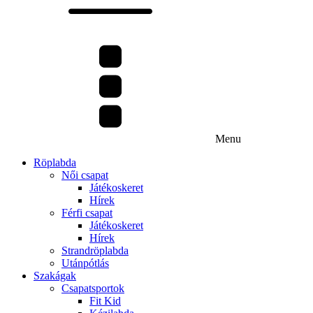
Menu
Röplabda
Női csapat
Játékoskeret
Hírek
Férfi csapat
Játékoskeret
Hírek
Strandröplabda
Utánpótlás
Szakágak
Csapatsportok
Fit Kid