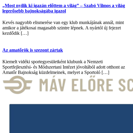
„Most nyílik ki igazán előttem a világ” – Szabó Vilmos a világ
legerősebb bajnokságába igazol
Kevés nagyobb elismerése van egy klub munkájának annál, mint
amikor a játékosai magasabb szintre lépnek. A nyártól új fejezet
kezdődik […]
Az amatőrök is szezont zártak
Kiemelt vidéki sportegyesületként klubunk a Nemzeti
Sportfejlesztési- és Módszertani Intézet jóvoltából adott otthont az
Amatőr Bajnokság küzdelmeinek, melyet a Sportoló […]