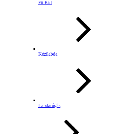
Fit Kid
Kézilabda
Labdarúgás