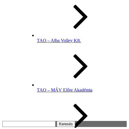
TAO – Alba Volley Kft.
TAO – MÁV Előre Akadémia
Keresés: