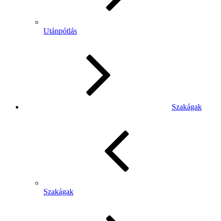
Utánpótlás
Szakágak
Szakágak