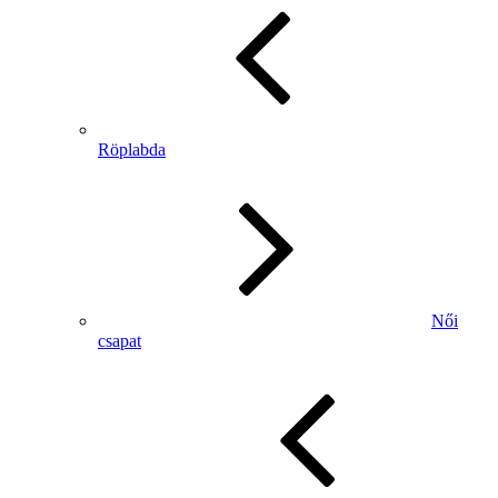
Röplabda
Női
csapat