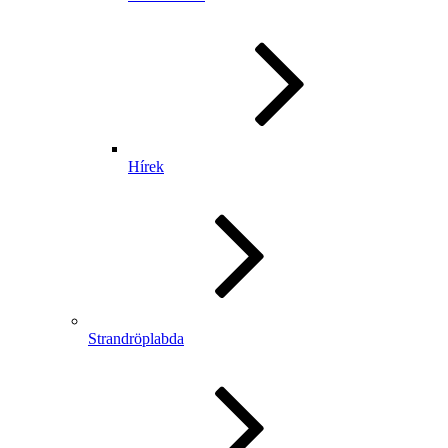
Hírek
Strandröplabda