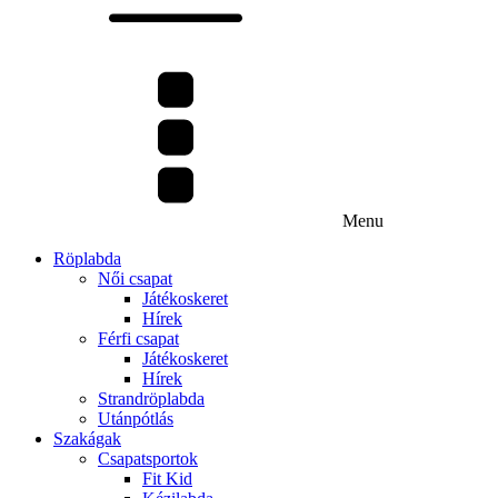
Menu
Röplabda
Női csapat
Játékoskeret
Hírek
Férfi csapat
Játékoskeret
Hírek
Strandröplabda
Utánpótlás
Szakágak
Csapatsportok
Fit Kid