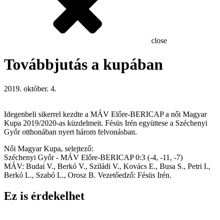
close
Továbbjutás a kupában
2019. október. 4.
Idegenbeli sikerrel kezdte a MÁV Előre-BERICAP a női Magyar
Kupa 2019/2020-as küzdelmeit. Fésüs Irén együttese a Széchenyi
Győr otthonában nyert három felvonásban.
Női Magyar Kupa, selejtező:
Széchenyi Győr - MÁV Előre-BERICAP 0:3 (-4, -11, -7)
MÁV: Budai V., Berkó V., Sziládi V., Kovács E., Busa S., Petri I.,
Berkó L., Szabó L., Orosz B. Vezetőedző: Fésüs Irén.
Ez is érdekelhet