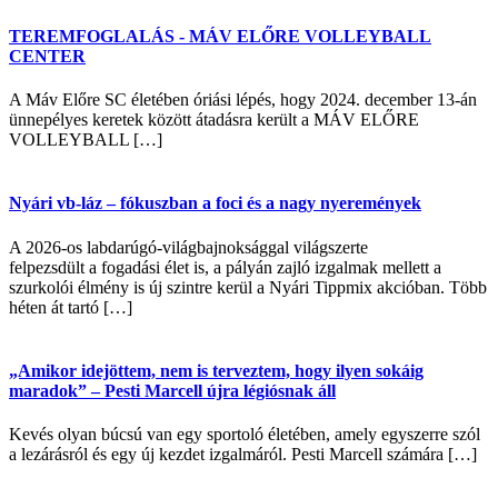
TEREMFOGLALÁS - MÁV ELŐRE VOLLEYBALL
CENTER
A Máv Előre SC életében óriási lépés, hogy 2024. december 13-án
ünnepélyes keretek között átadásra került a MÁV ELŐRE
VOLLEYBALL […]
Nyári vb-láz – fókuszban a foci és a nagy nyeremények
A 2026-os labdarúgó-világbajnoksággal világszerte
felpezsdült a fogadási élet is, a pályán zajló izgalmak mellett a
szurkolói élmény is új szintre kerül a Nyári Tippmix akcióban. Több
héten át tartó […]
„Amikor idejöttem, nem is terveztem, hogy ilyen sokáig
maradok” – Pesti Marcell újra légiósnak áll
Kevés olyan búcsú van egy sportoló életében, amely egyszerre szól
a lezárásról és egy új kezdet izgalmáról. Pesti Marcell számára […]