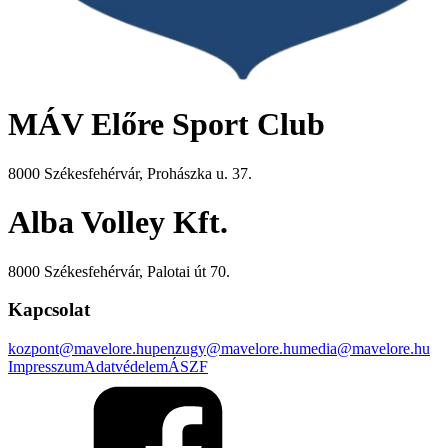
MÁV Előre Sport Club
8000 Székesfehérvár, Prohászka u. 37.
Alba Volley Kft.
8000 Székesfehérvár, Palotai út 70.
Kapcsolat
kozpont@mavelore.hu
penzugy@mavelore.hu
media@mavelore.hu
Impresszum
Adatvédelem
ÁSZF