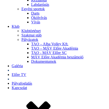
Kézilabda
Labdarúgás
Egyéni sportok
Darts
Ökölvívás
Vívás
Klub
Klubtörténet
Szakmai stáb
Pályázatok
TAO – Alba Volley Kft.
TAO – MÁV Előre Akadémia
TAO - MÁV Előre SC
MÁV Előre Akadémia beszámoló
Dokumentumok
Galéria
Jegyek
Előre TV
Shop
Pályafoglalás
Kapcsolat