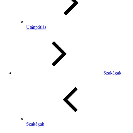
Utánpótlás
Szakágak
Szakágak