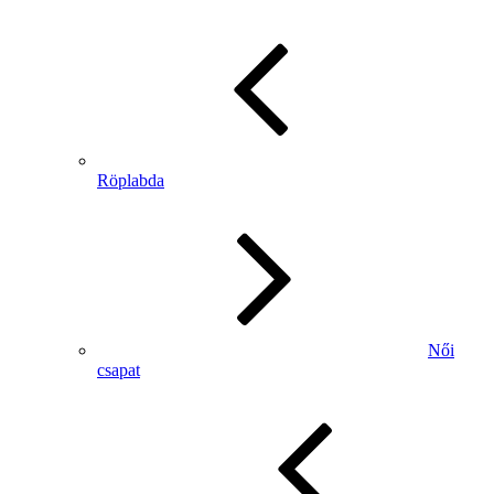
Röplabda
Női
csapat