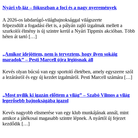
Nyári vb-láz – fókuszban a foci és a nagy nyeremények
A 2026-os labdarúgó-világbajnoksággal világszerte
felpezsdült a fogadási élet is, a pályán zajló izgalmak mellett a
szurkolói élmény is új szintre kerül a Nyári Tippmix akcióban. Több
héten át tartó […]
„Amikor idejöttem, nem is terveztem, hogy ilyen sokáig
maradok” – Pesti Marcell újra légiósnak áll
Kevés olyan búcsú van egy sportoló életében, amely egyszerre szól
a lezárásról és egy új kezdet izgalmáról. Pesti Marcell számára […]
„Most nyílik ki igazán előttem a világ” – Szabó Vilmos a világ
legerősebb bajnokságába igazol
Kevés nagyobb elismerése van egy klub munkájának annál, mint
amikor a játékosai magasabb szintre lépnek. A nyártól új fejezet
kezdődik […]