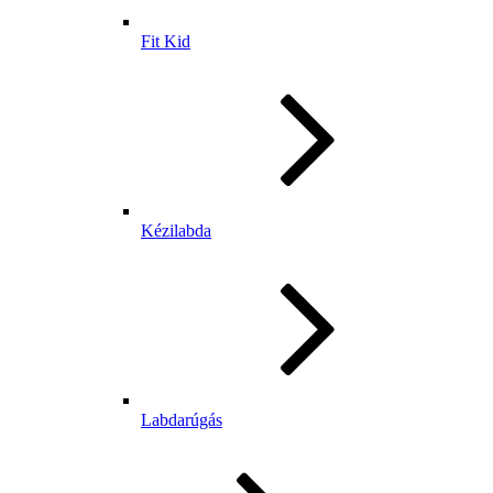
Fit Kid
Kézilabda
Labdarúgás