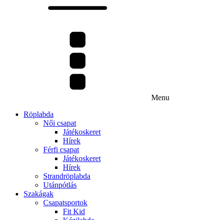
Menu
Röplabda
Női csapat
Játékoskeret
Hírek
Férfi csapat
Játékoskeret
Hírek
Strandröplabda
Utánpótlás
Szakágak
Csapatsportok
Fit Kid