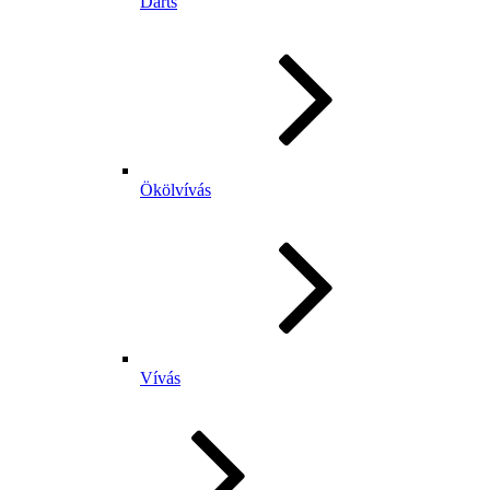
Darts
Ökölvívás
Vívás