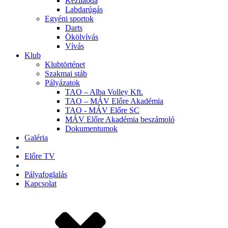
Kézilabda
Labdarúgás
Egyéni sportok
Darts
Ökölvívás
Vívás
Klub
Klubtörténet
Szakmai stáb
Pályázatok
TAO – Alba Volley Kft.
TAO – MÁV Előre Akadémia
TAO - MÁV Előre SC
MÁV Előre Akadémia beszámoló
Dokumentumok
Galéria
Jegyek
Előre TV
Shop
Pályafoglalás
Kapcsolat