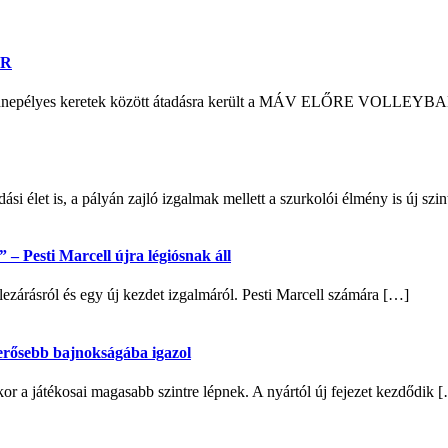
ER
n ünnepélyes keretek között átadásra került a MÁV ELŐRE VOLLEYB
si élet is, a pályán zajló izgalmak mellett a szurkolói élmény is új sz
– Pesti Marcell újra légiósnak áll
lezárásról és egy új kezdet izgalmáról. Pesti Marcell számára […]
egerősebb bajnokságába igazol
 a játékosai magasabb szintre lépnek. A nyártól új fejezet kezdődik 