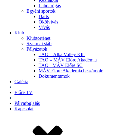
Kézilabda
Labdarúgás
Egyéni sportok
Darts
Ökölvívás
Vívás
Klub
Klubtörténet
Szakmai stáb
Pályázatok
TAO – Alba Volley Kft.
TAO – MÁV Előre Akadémia
TAO - MÁV Előre SC
MÁV Előre Akadémia beszámoló
Dokumentumok
Galéria
Jegyek
Előre TV
Shop
Pályafoglalás
Kapcsolat