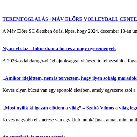
TEREMFOGLALÁS - MÁV ELŐRE VOLLEYBALL CENT
A Máv Előre SC életében óriási lépés, hogy 2024. december 13-á
Nyári vb-láz – fókuszban a foci és a nagy nyeremények
A 2026-os labdarúgó-világbajnoksággal világszerte felpezsdült a fogadá
„Amikor idejöttem, nem is terveztem, hogy ilyen sokáig maradok” 
Kevés olyan búcsú van egy sportoló életében, amely egyszerre szól a 
„Most nyílik ki igazán előttem a világ” – Szabó Vilmos a világ l
Kevés nagyobb elismerése van egy klub munkájának annál, mint amikor