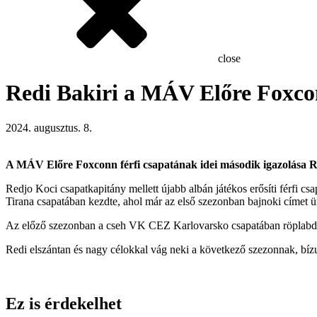
close
Redi Bakiri a MÁV Előre Foxco
2024. augusztus. 8.
A MÁV Előre Foxconn férfi csapatának idei második igazolása Re
Redjo Koci csapatkapitány mellett újabb albán játékos erősíti férfi c
Tirana csapatában kezdte, ahol már az első szezonban bajnoki címet ünn
Az előző szezonban a cseh VK CEZ Karlovarsko csapatában röplabdá
Redi elszántan és nagy célokkal vág neki a következő szezonnak, b
Ez is érdekelhet