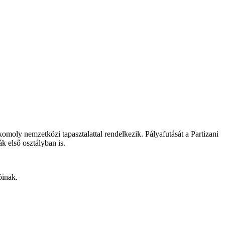
omoly nemzetközi tapasztalattal rendelkezik. Pályafutását a Partizani
k első osztályban is.
lóinak.