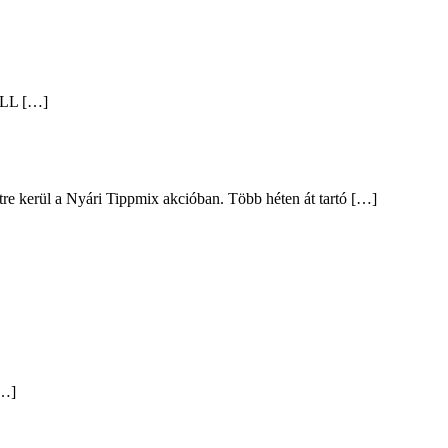
ALL […]
intre kerül a Nyári Tippmix akcióban. Több héten át tartó […]
[…]