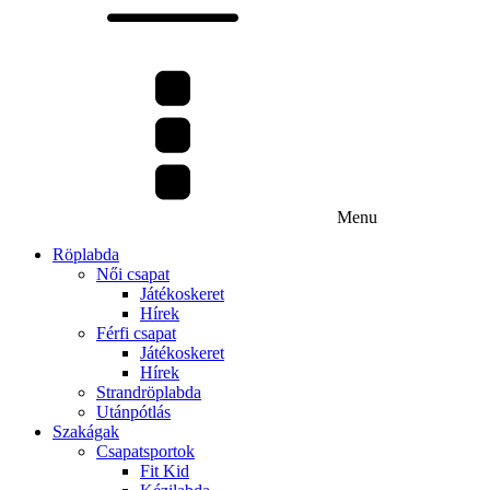
Menu
Röplabda
Női csapat
Játékoskeret
Hírek
Férfi csapat
Játékoskeret
Hírek
Strandröplabda
Utánpótlás
Szakágak
Csapatsportok
Fit Kid