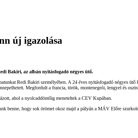
nn új igazolása
di Bakiri, az albán nyitásfogadó négyes ütő.
sapatunkat Redi Bakiri személyében. A 24 éves nyitásfogadó négyes ütő k
epelhetett. Megfordult a francia, török, montenegrói, lengyel és osztrá
zott, ahol a nyolcaddöntőig meneteltek a CEV Kupában.
ízunk benne, hogy sok örömet okoz majd a pályán a MÁV Előre szurko