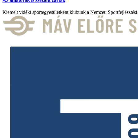
Az amatőrök is szezont zártak
Kiemelt vidéki sportegyesületként klubunk a Nemzeti Sportfejlesztési