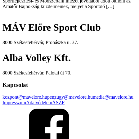
Sportfejlesztési- és Módszertani Intézet jóvoltából adott otthont az
Amatőr Bajnokság küzdelmeinek, melyet a Sportoló […]
MÁV Előre Sport Club
8000 Székesfehérvár, Prohászka u. 37.
Alba Volley Kft.
8000 Székesfehérvár, Palotai út 70.
Kapcsolat
kozpont@mavelore.hu
penzugy@mavelore.hu
media@mavelore.hu
Impresszum
Adatvédelem
ÁSZF