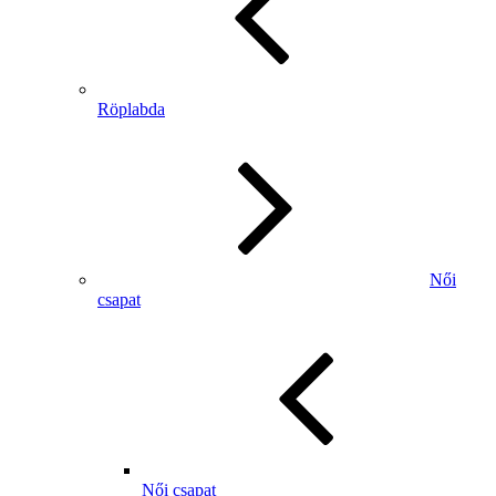
Röplabda
Női
csapat
Női csapat