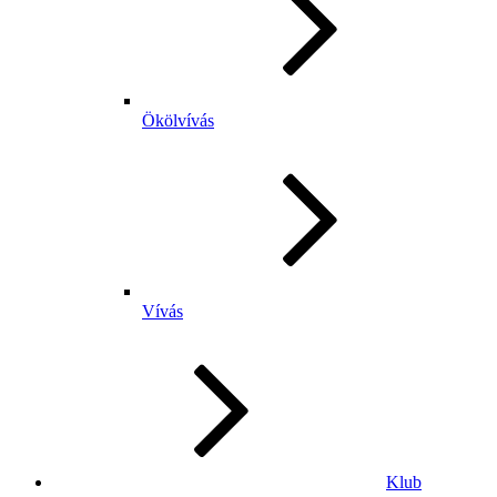
Ökölvívás
Vívás
Klub