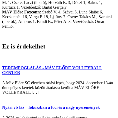
M. 1. Csere: Laczi (liberó), Horváth B. 3, Dóczi 1, Bakos 1,
Kurtucz 1. Vezetőedző: Bartal Gergely.
MÁV Előre Foxconn:
Szabó V. 4, Szávai 5, Luna Slaibe 6,
Kecskeméti 16, Varga P. 18, Ljaftov 7. Csere: Takács M., Szentesi
(liberók), Ambrus 1, Bandi B., Péter A. 3.
Vezetőedző
: Omar
Pelillo.
Ez is érdekelhet
TEREMFOGLALÁS - MÁV ELŐRE VOLLEYBALL
CENTER
A Máv Előre SC életében óriási lépés, hogy 2024. december 13-án
ünnepélyes keretek között átadásra került a MÁV ELŐRE
VOLLEYBALL […]
Nyári vb-láz – fókuszban a foci és a nagy nyeremények
A 2026-os labdarúgó-világbajnoksággal világszerte