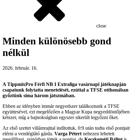
close
Minden különösebb gond
nélkül
2026. február. 16.
A TippmixPro Férfi NB I Extraliga vasárnapi játéknapján
csapatunk folytatta menetelését, ezúttal a TFSE otthonában
győztünk sima három játszmában.
Ebben az idényben immár negyedszer találkoztunk a TFSE
együttesével, ezt megelőzően a Magyar Kupa negyeddöntőjében
kétszer, míg a bajnokságban egyszer sikerült legyőzni őket.
Az első szettet villámrajttal indítottuk, 0:9 után tudta első pontjait
elérni a vendéglátó gárda.
Varga Pétert
nehezen lehetett
megállítani, zsinórban jöttek a pontjai, de
Kecskeméti Bálint
is