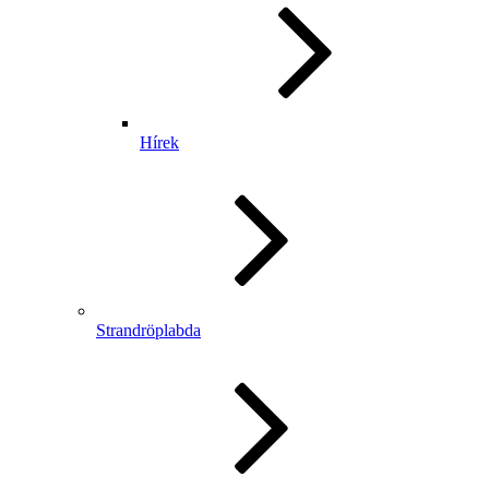
Hírek
Strandröplabda