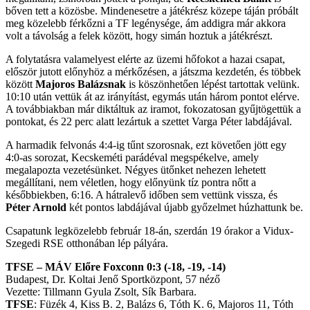
bőven tett a közösbe. Mindenesetre a játékrész közepe táján próbált
meg közelebb férkőzni a TF legénysége, ám addigra már akkora
volt a távolság a felek között, hogy simán hoztuk a játékrészt.
A folytatásra valamelyest elérte az üzemi hőfokot a hazai csapat,
először jutott előnyhöz a mérkőzésen, a játszma kezdetén, és többek
között
Majoros Balázsnak
is köszönhetően lépést tartottak velünk.
10:10 után vettük át az irányítást, egymás után három pontot elérve.
A továbbiakban már diktáltuk az iramot, fokozatosan gyűjtögettük a
pontokat, és 22 perc alatt lezártuk a szettet Varga Péter labdájával.
A harmadik felvonás 4:4-ig tűnt szorosnak, ezt követően jött egy
4:0-as sorozat, Kecskeméti parádéval megspékelve, amely
megalapozta vezetésünket. Négyes ütőnket nehezen lehetett
megállítani, nem véletlen, hogy előnyünk tíz pontra nőtt a
későbbiekben, 6:16. A hátralevő időben sem vettünk vissza, és
Péter Arnold
két pontos labdájával újabb győzelmet húzhattunk be.
Csapatunk legközelebb február 18-án, szerdán 19 órakor a Vidux-
Szegedi RSE otthonában lép pályára.
TFSE – MÁV Előre Foxconn 0:3 (-18, -19, -14)
Budapest, Dr. Koltai Jenő Sportközpont, 57 néző
Vezette: Tillmann Gyula Zsolt, Sík Barbara.
TFSE
: Füzék 4, Kiss B. 2, Balázs 6, Tóth K. 6, Majoros 11, Tóth