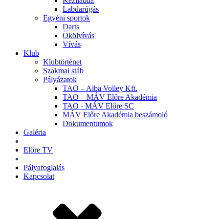
Kézilabda
Labdarúgás
Egyéni sportok
Darts
Ökölvívás
Vívás
Klub
Klubtörténet
Szakmai stáb
Pályázatok
TAO – Alba Volley Kft.
TAO – MÁV Előre Akadémia
TAO - MÁV Előre SC
MÁV Előre Akadémia beszámoló
Dokumentumok
Galéria
Jegyek
Előre TV
Shop
Pályafoglalás
Kapcsolat