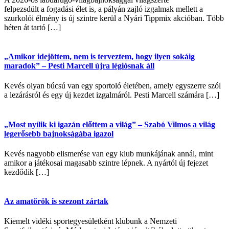
felpezsdült a fogadási élet is, a pályán zajló izgalmak mellett a
szurkolói élmény is új szintre kerül a Nyári Tippmix akcióban. Több
héten át tartó […]
„Amikor idejöttem, nem is terveztem, hogy ilyen sokáig
maradok” – Pesti Marcell újra légiósnak áll
Kevés olyan búcsú van egy sportoló életében, amely egyszerre szól
a lezárásról és egy új kezdet izgalmáról. Pesti Marcell számára […]
„Most nyílik ki igazán előttem a világ” – Szabó Vilmos a világ
legerősebb bajnokságába igazol
Kevés nagyobb elismerése van egy klub munkájának annál, mint
amikor a játékosai magasabb szintre lépnek. A nyártól új fejezet
kezdődik […]
Az amatőrök is szezont zártak
Kiemelt vidéki sportegyesületként klubunk a Nemzeti