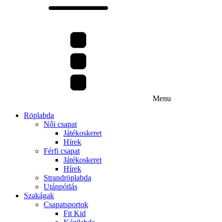
Menu
Röplabda
Női csapat
Játékoskeret
Hírek
Férfi csapat
Játékoskeret
Hírek
Strandröplabda
Utánpótlás
Szakágak
Csapatsportok
Fit Kid