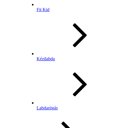
Fit Kid
Kézilabda
Labdarúgás