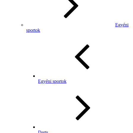
Egyéni
sportok
Egyéni sportok
Darts