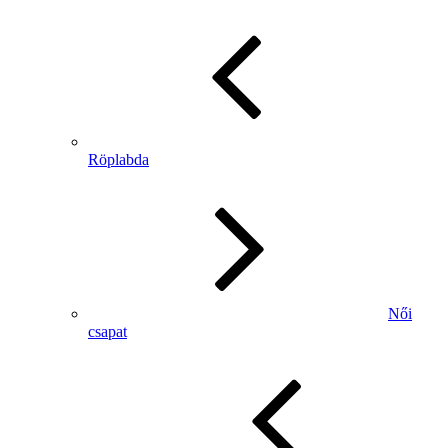
Röplabda
Női
csapat