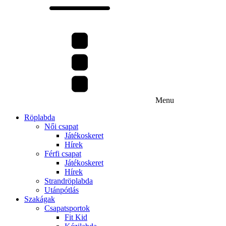
Menu
Röplabda
Női csapat
Játékoskeret
Hírek
Férfi csapat
Játékoskeret
Hírek
Strandröplabda
Utánpótlás
Szakágak
Csapatsportok
Fit Kid