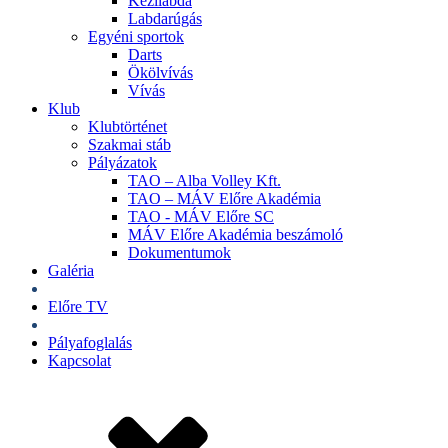
Kézilabda
Labdarúgás
Egyéni sportok
Darts
Ökölvívás
Vívás
Klub
Klubtörténet
Szakmai stáb
Pályázatok
TAO – Alba Volley Kft.
TAO – MÁV Előre Akadémia
TAO - MÁV Előre SC
MÁV Előre Akadémia beszámoló
Dokumentumok
Galéria
Jegyek
Előre TV
Shop
Pályafoglalás
Kapcsolat