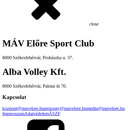
close
MÁV Előre Sport Club
8000 Székesfehérvár, Prohászka u. 37.
Alba Volley Kft.
8000 Székesfehérvár, Palotai út 70.
Kapcsolat
kozpont@mavelore.hu
penzugy@mavelore.hu
media@mavelore.hu
Impresszum
Adatvédelem
ÁSZF