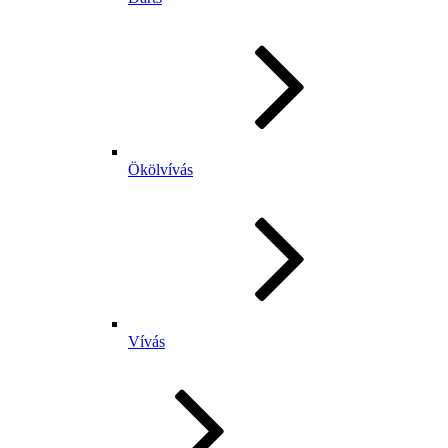
Ökölvívás
Vívás