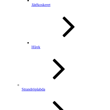
Játékoskeret
Hírek
Strandröplabda