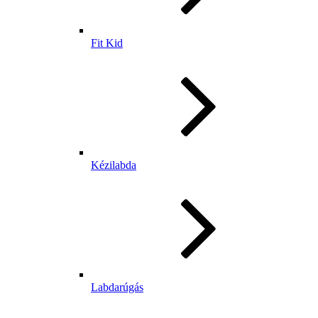
Fit Kid
Kézilabda
Labdarúgás