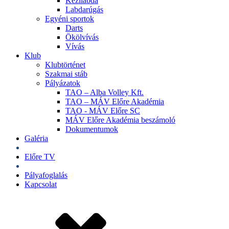
Kézilabda
Labdarúgás
Egyéni sportok
Darts
Ökölvívás
Vívás
Klub
Klubtörténet
Szakmai stáb
Pályázatok
TAO – Alba Volley Kft.
TAO – MÁV Előre Akadémia
TAO - MÁV Előre SC
MÁV Előre Akadémia beszámoló
Dokumentumok
Galéria
Jegyek
Előre TV
Shop
Pályafoglalás
Kapcsolat