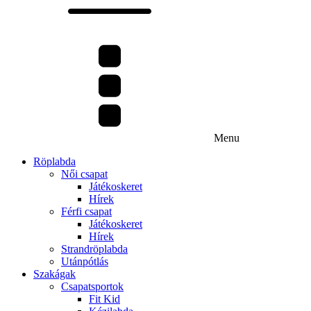
Menu
Röplabda
Női csapat
Játékoskeret
Hírek
Férfi csapat
Játékoskeret
Hírek
Strandröplabda
Utánpótlás
Szakágak
Csapatsportok
Fit Kid