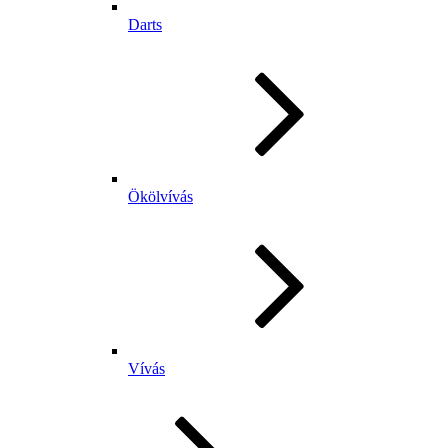
Darts
Ökölvívás
Vívás