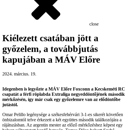
close
Kiélezett csatában jött a
győzelem, a továbbjutás
kapujában a MÁV Előre
2024. március. 19.
Idegenben is legyőzte a MÁV Előre Foxconn a Kecskeméti RC
csapatát a férfi röplabda Extraliga negyeddöntőjének második
mérkőzésén, így már csak egy győzelemre van az elődöntőbe
jutástól.
Omar Pelillo legénysége a székesfehérvári 3-1-es sikerét követően
önbizalomtól telve érkezett a két együttes második találkozójára a
rájátszásban. Az argentin mester az előző mérkőzéshez képest egy