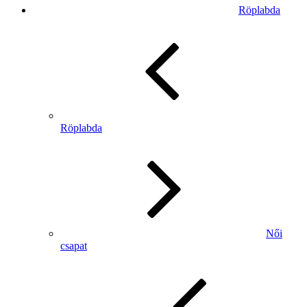
Röplabda
Röplabda
Női
csapat