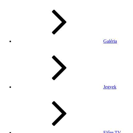
Galéria
Jegyek
Előre TV