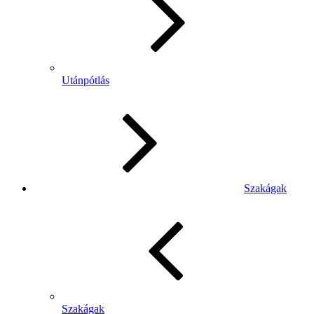
Utánpótlás
Szakágak
Szakágak