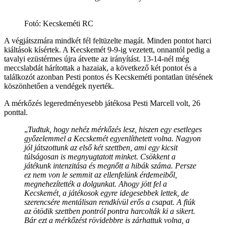
Fotó: Kecskeméti RC
A végjátszmára mindkét fél feltüzelte magát. Minden pontot harci
kiáltások kísértek. A Kecskemét 9-9-ig vezetett, onnantól pedig a
tavalyi ezüstérmes újra átvette az irányítást. 13-14-nél még
meccslabdát hárítottak a hazaiak, a következő két pontot és a
találkozót azonban Pesti pontos és Kecskeméti pontatlan ütésének
köszönhetően a vendégek nyerték.
A mérkőzés legeredményesebb játékosa Pesti Marcell volt, 26
ponttal.
„
Tudtuk, hogy nehéz mérkőzés lesz, hiszen egy esetleges
győzelemmel a Kecskemét egyenlíthetett volna. Nagyon
jól játszottunk az első két szettben, ami egy kicsit
túlságosan is megnyugtatott minket. Csökkent a
játékunk intenzitása és megnőtt a hibák száma. Persze
ez nem von le semmit az ellenfelünk érdemeiből,
megnehezítették a dolgunkat. Ahogy jött fel a
Kecskemét, a játékosok egyre idegesebbek lettek, de
szerencsére mentálisan rendkívül erős a csapat. A fiúk
az ötödik szettben pontról pontra harcolták ki a sikert.
Bár ezt a mérkőzést rövidebbre is zárhattuk volna, a