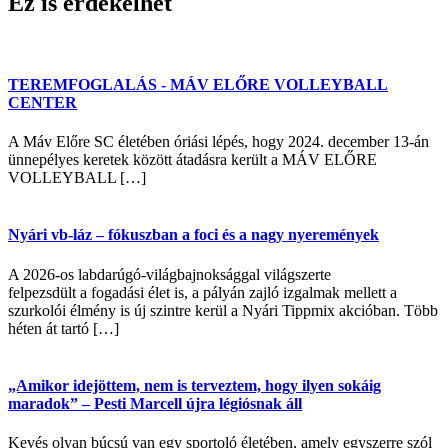
Ez is érdekelhet
TEREMFOGLALÁS - MÁV ELŐRE VOLLEYBALL
CENTER
A Máv Előre SC életében óriási lépés, hogy 2024. december 13-án
ünnepélyes keretek között átadásra került a MÁV ELŐRE
VOLLEYBALL […]
Nyári vb-láz – fókuszban a foci és a nagy nyeremények
A 2026-os labdarúgó-világbajnoksággal világszerte
felpezsdült a fogadási élet is, a pályán zajló izgalmak mellett a
szurkolói élmény is új szintre kerül a Nyári Tippmix akcióban. Több
héten át tartó […]
„Amikor idejöttem, nem is terveztem, hogy ilyen sokáig
maradok” – Pesti Marcell újra légiósnak áll
Kevés olyan búcsú van egy sportoló életében, amely egyszerre szól