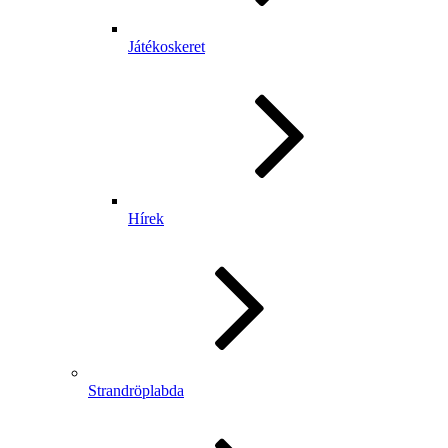
Játékoskeret
Hírek
Strandröplabda