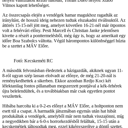
helyen változtatott kezdő hatosán, Tomas Dileo helyett Szabó
Vilmos kapott lehetőséget.
Az összecsapás elején a vendégek hamar magukhoz ragadták az
irányítást, de hosszú ideig nehezen tudtak elszakadni riválisuktól. Az
áttörés 15-15-nél jött meg, amelyet követően 16-21-nél már ötpontos
volt a fehérvári előny. Pesti Marcell és Christian Janke jelentősen
kivette a részét a ponttermelésből, még úgy is, hogy az amerikait egy
időre Boa Szabolcs váltotta. Végül hárompontos különbséggel húzta
be a szettet a MÁV Előre.
Fotó: Kecskeméti RC
A második felvonásban éledeztek a házigazdák, akiknek ugyan 11-
8-ról ugyan szép lassan elolvadt az előnye, de még 21-20-nál is
reménykedhettek a sikerben. Ekkor azonban Redjo Koci két
lélektanilag fontos pillanatban megszerzett pontjával a kék-fehérek
újra belelendültek, és a továbbiakban már csak egyetlen pontot
veszítettek.
Hibába harcolta ki a 0-2-es előnyt a MÁV Előre, a holtponton nem
esett túl a csapat. A harmadik játszmában egymás után hat hibát
produkáltak a vendégek, amelyből már nem tudtak visszajönni, míg
a negyedikben bár a 6-0-s horrorkezdésből felálltak, 15-15 után a
kecskemétiek táltosodtak meg, ezzel kikényszerítve a döntő szettet.