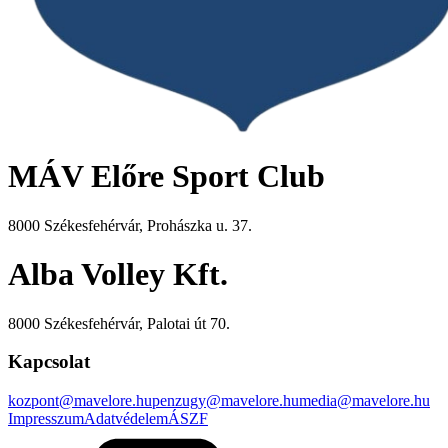
MÁV Előre Sport Club
8000 Székesfehérvár, Prohászka u. 37.
Alba Volley Kft.
8000 Székesfehérvár, Palotai út 70.
Kapcsolat
kozpont@mavelore.hu
penzugy@mavelore.hu
media@mavelore.hu
Impresszum
Adatvédelem
ÁSZF