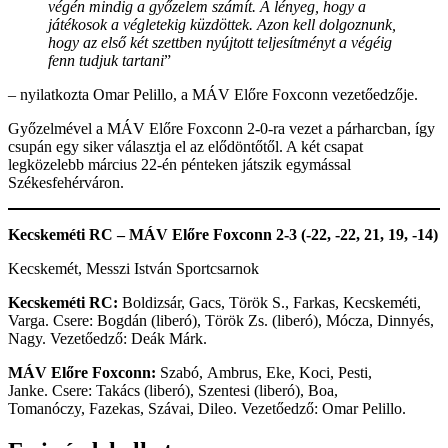
végén mindig a győzelem számít. A lényeg, hogy a
játékosok a végletekig küzdöttek. Azon kell dolgoznunk,
hogy az első két szettben nyújtott teljesítményt a végéig
fenn tudjuk tartani
”
– nyilatkozta Omar Pelillo, a MÁV Előre Foxconn vezetőedzője.
Győzelmével a MÁV Előre Foxconn 2-0-ra vezet a párharcban, így
csupán egy siker választja el az elődöntőtől. A két csapat
legközelebb március 22-én pénteken játszik egymással
Székesfehérváron.
Kecskeméti RC –
MÁV Előre Foxconn
2-3
(
-22
, -
22
, 21, 19, -14)
Kecskemét, Messzi István Sportcsarnok
Kecskeméti RC:
Boldizsár, Gacs, Török S., Farkas, Kecskeméti,
Varga. Csere: Bogdán (liberó), Török Zs. (liberó), Mócza, Dinnyés,
Nagy. Vezetőedző: Deák Márk.
M
ÁV Előre Foxconn
:
Szabó, Ambrus, Eke, Koci, Pesti,
Janke. Csere: Takács (liberó), Szentesi (liberó), Boa,
Tomanóczy, Fazekas, Szávai, Dileo. Vezetőedző: Omar Pelillo.