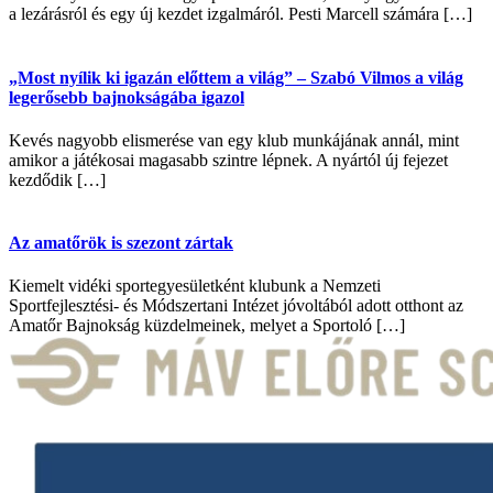
a lezárásról és egy új kezdet izgalmáról. Pesti Marcell számára […]
„Most nyílik ki igazán előttem a világ” – Szabó Vilmos a világ
legerősebb bajnokságába igazol
Kevés nagyobb elismerése van egy klub munkájának annál, mint
amikor a játékosai magasabb szintre lépnek. A nyártól új fejezet
kezdődik […]
Az amatőrök is szezont zártak
Kiemelt vidéki sportegyesületként klubunk a Nemzeti
Sportfejlesztési- és Módszertani Intézet jóvoltából adott otthont az
Amatőr Bajnokság küzdelmeinek, melyet a Sportoló […]