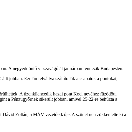
ban. A negyeddöntő visszavágóját januárban rendezik Budapesten.
állt jobban. Ezután felváltva szállították a csapatok a pontokat,
örülhettek. A tizenkilencedik hazai pont Koci nevéhez fűződött,
gint a Pénzügyőrnek sikerült jobban, amivel 25-22-re behúzta a
ért Dávid Zoltán, a MÁV vezetőedzője. A szünet nen zökkentette ki a