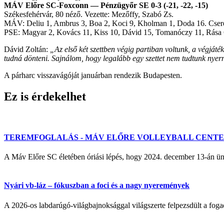
MÁV Előre SC-Foxconn — Pénzügyőr SE 0-3 (-21, -22, -15)
Székesfehérvár, 80 néző. Vezette: Mezőffy, Szabó Zs.
MÁV: Deliu 1, Ambrus 3, Boa 2, Koci 9, Kholman 1, Doda 16. Csere: 
PSE: Magyar 2, Kovács 11, Kiss 10, Dávid 15, Tomanóczy 11, Rása 6.
Dávid Zoltán:
„Az első két szettben végig partiban voltunk, a végjáték
tudná dönteni. Sajnálom, hogy legalább egy szettet nem tudtunk nyer
A párharc visszavágóját januárban rendezik Budapesten.
Ez is érdekelhet
TEREMFOGLALÁS - MÁV ELŐRE VOLLEYBALL CENT
A Máv Előre SC életében óriási lépés, hogy 2024. december 13-á
Nyári vb-láz – fókuszban a foci és a nagy nyeremények
A 2026-os labdarúgó-világbajnoksággal világszerte felpezsdült a fogadá