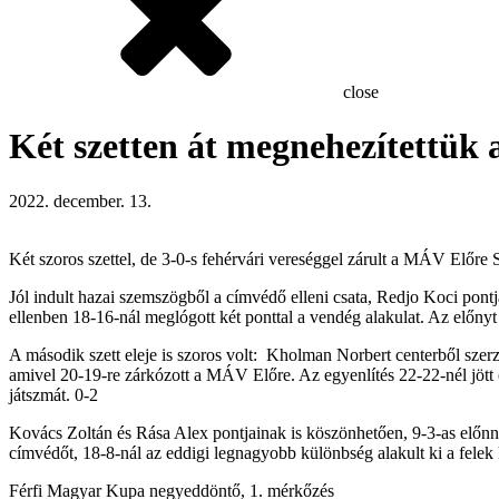
close
Két szetten át megnehezítettük 
2022. december. 13.
Két szoros szettel, de 3-0-s fehérvári vereséggel zárult a MÁV El
Jól indult hazai szemszögből a címvédő elleni csata, Redjo Koci pontjá
ellenben 18-16-nál meglógott két ponttal a vendég alakulat. Az előnyt 
A második szett eleje is szoros volt: Kholman Norbert centerből szerz
amivel 20-19-re zárkózott a MÁV Előre. Az egyenlítés 22-22-nél jött 
játszmát. 0-2
Kovács Zoltán és Rása Alex pontjainak is köszönhetően, 9-3-as előnny
címvédőt, 18-8-nál az eddigi legnagyobb különbség alakult ki a felek 
Férfi Magyar Kupa negyeddöntő, 1. mérkőzés