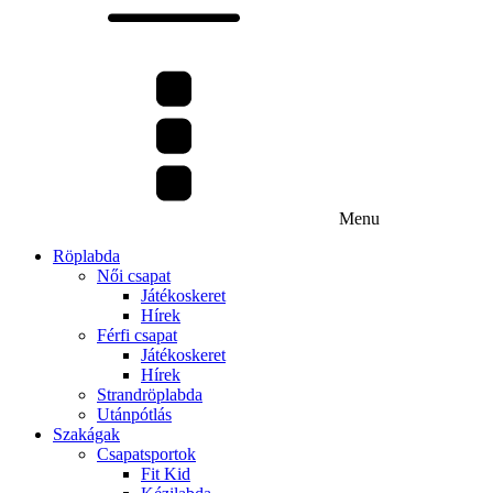
Menu
Röplabda
Női csapat
Játékoskeret
Hírek
Férfi csapat
Játékoskeret
Hírek
Strandröplabda
Utánpótlás
Szakágak
Csapatsportok
Fit Kid