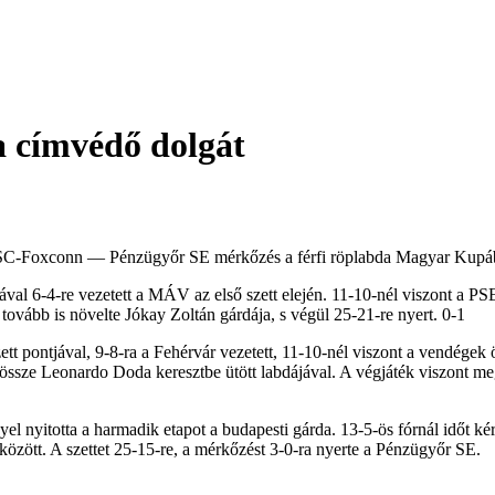
a címvédő dolgát
őre SC-Foxconn — Pénzügyőr SE mérkőzés a férfi röplabda Magyar Kupá
val 6-4-re vezetett a MÁV az első szett elején. 11-10-nél viszont a PSE 
tovább is növelte Jókay Zoltán gárdája, s végül 25-21-re nyert. 0-1
ett pontjával, 9-8-ra a Fehérvár vezetett, 11-10-nél viszont a vendégek 
össze Leonardo Doda keresztbe ütött labdájával. A végjáték viszont me
el nyitotta a harmadik etapot a budapesti gárda. 13-5-ös fórnál időt k
között. A szettet 25-15-re, a mérkőzést 3-0-ra nyerte a Pénzügyőr SE.