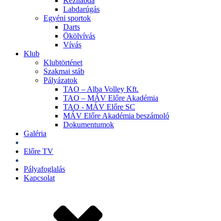
Kézilabda
Labdarúgás
Egyéni sportok
Darts
Ökölvívás
Vívás
Klub
Klubtörténet
Szakmai stáb
Pályázatok
TAO – Alba Volley Kft.
TAO – MÁV Előre Akadémia
TAO - MÁV Előre SC
MÁV Előre Akadémia beszámoló
Dokumentumok
Galéria
Jegyek
Előre TV
Shop
Pályafoglalás
Kapcsolat