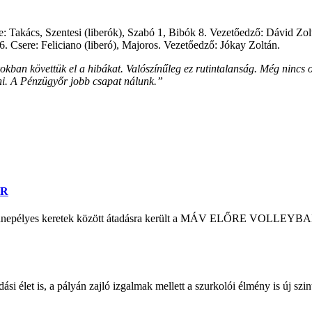
Takács, Szentesi (liberók), Szabó 1, Bibók 8. Vezetőedző: Dávid Zol
 Csere: Feliciano (liberó), Majoros. Vezetőedző: Jókay Zoltán.
okban követtük el a hibákat. Valószínűleg ez rutintalanság. Még nincs ol
ni. A Pénzügyőr jobb csapat nálunk.”
ER
n ünnepélyes keretek között átadásra került a MÁV ELŐRE VOLLEYB
si élet is, a pályán zajló izgalmak mellett a szurkolói élmény is új sz