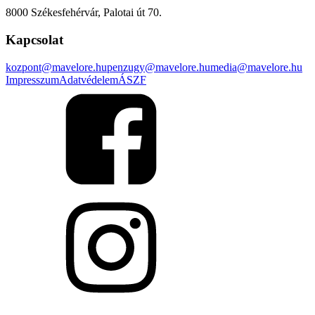
8000 Székesfehérvár, Palotai út 70.
Kapcsolat
kozpont@mavelore.hu
penzugy@mavelore.hu
media@mavelore.hu
Impresszum
Adatvédelem
ÁSZF