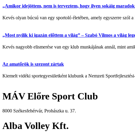
„Amikor idejöttem, nem is terveztem, hogy ilyen sokáig maradok” 
Kevés olyan búcsú van egy sportoló életében, amely egyszerre szól a 
„Most nyílik ki igazán előttem a világ” – Szabó Vilmos a világ l
Kevés nagyobb elismerése van egy klub munkájának annál, mint amikor
Az amatőrök is szezont zártak
Kiemelt vidéki sportegyesületként klubunk a Nemzeti Sportfejlesztési
MÁV Előre Sport Club
8000 Székesfehérvár, Prohászka u. 37.
Alba Volley Kft.