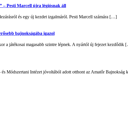
– Pesti Marcell újra légiósnak áll
lezárásról és egy új kezdet izgalmáról. Pesti Marcell számára […]
egerősebb bajnokságába igazol
 a játékosai magasabb szintre lépnek. A nyártól új fejezet kezdődik 
- és Módszertani Intézet jóvoltából adott otthont az Amatőr Bajnokság