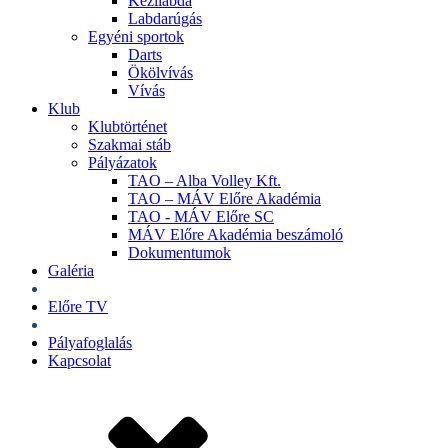
Kézilabda
Labdarúgás
Egyéni sportok
Darts
Ökölvívás
Vívás
Klub
Klubtörténet
Szakmai stáb
Pályázatok
TAO – Alba Volley Kft.
TAO – MÁV Előre Akadémia
TAO - MÁV Előre SC
MÁV Előre Akadémia beszámoló
Dokumentumok
Galéria
Jegyek
Előre TV
Shop
Pályafoglalás
Kapcsolat