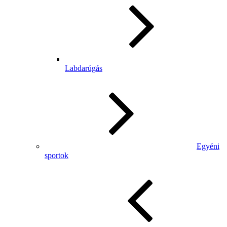
Labdarúgás
Egyéni
sportok