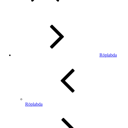
Röplabda
Röplabda