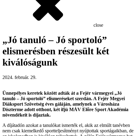
close
„Jó tanuló – Jó sportoló”
elismerésben részesült két
kiválóságunk
2024. február. 29.
Ünnepélyes keretek között adták át a Fejér vármegyei „Jó
tanuló – Jó sportoló” elismeréseket szerdán. A Fejér Megyei
Diáksport Szövetség éves gáláján, amelynek a Városháza
Díszterme adott otthont, két ifjú MÁV Előre Sport Akadémia
növendékeit is díjaztak.
A díjátadón azokat a tanulókat ismerték el, akik az elmúlt tanévben
nem csak kiemelkedő sportteljesítményt nyújtottak sportágaikban, de