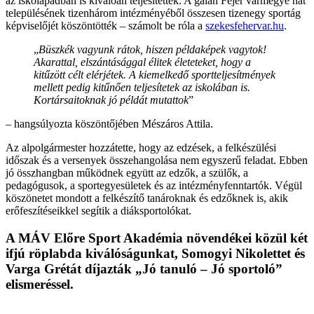
az iskolapadban is kiválóan teljesítettek. A gálán Fejér vármegye hat
településének tizenhárom intézményéből összesen tizenegy sportág
képviselőjét köszöntötték – számolt be róla a
szekesfehervar.hu
.
„
Büszkék vagyunk rátok, hiszen példaképek vagytok!
Akarattal, elszántásággal élitek életeteket, hogy a
kitűzött célt elérjétek. A kiemelkedő sportteljesítmények
mellett pedig kitűnően teljesítetek az iskolában is.
Kortársaitoknak jó példát mutattok
”
– hangsúlyozta köszöntőjében Mészáros Attila.
Az alpolgármester hozzátette, hogy az edzések, a felkészülési
időszak és a versenyek összehangolása nem egyszerű feladat. Ebben
jó összhangban működnek együtt az edzők, a szülők, a
pedagógusok, a sportegyesületek és az intézményfenntartók. Végül
köszönetet mondott a felkészítő tanároknak és edzőknek is, akik
erőfeszítéseikkel segítik a diáksportolókat.
A MÁV Előre Sport Akadémia növendékei közül két
ifjú röplabda kiválóságunkat, Somogyi Nikolettet és
Varga Grétát díjazták „Jó tanuló – Jó sportoló”
elismeréssel.