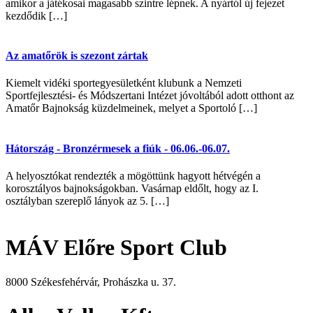
amikor a játékosai magasabb szintre lépnek. A nyártól új fejezet
kezdődik […]
Az amatőrök is szezont zártak
Kiemelt vidéki sportegyesületként klubunk a Nemzeti
Sportfejlesztési- és Módszertani Intézet jóvoltából adott otthont az
Amatőr Bajnokság küzdelmeinek, melyet a Sportoló […]
Hátország - Bronzérmesek a fiúk - 06.06.-06.07.
A helyosztókat rendezték a mögöttünk hagyott hétvégén a
korosztályos bajnokságokban. Vasárnap eldőlt, hogy az I.
osztályban szereplő lányok az 5. […]
MÁV Előre Sport Club
8000 Székesfehérvár, Prohászka u. 37.