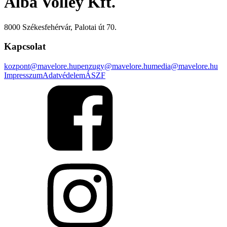
Alba Volley Kft.
8000 Székesfehérvár, Palotai út 70.
Kapcsolat
kozpont@mavelore.hu
penzugy@mavelore.hu
media@mavelore.hu
Impresszum
Adatvédelem
ÁSZF