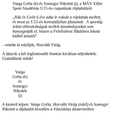
Varga Gréta (b) és Somogyi Nikolett (j), a MÁV Előre
Sport Akadémia U15-ös csapatának röplabdázói
„
Niki és Gréti 6 éve adta le voksát a röplabda mellett,
és most az U15-ös korosztályban játszanak. A sportág
iránti elhivatottságuk mellett tanulmányaikat sem
hanyagolják el, hiszen a Felsővárosi Általános Iskola
kitűnő tanulói
”
– emelte ki edzőjük, Horváth Virág.
A lányok a két legfontosabb fronton kiválóan teljesítettek.
Gratulálunk nekik!
Varga
Gréta (b)
és
Somogyi
Nikolett
(j)
A kiemelt képen: Varga Gréta, Horváth Virág (edző) és Somogyi
Nikolett a díjátadót követően a Városháza dísztermében