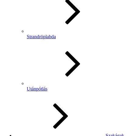
Strandröplabda
Utánpótlás
Szakágak