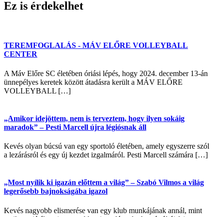
Ez is érdekelhet
TEREMFOGLALÁS - MÁV ELŐRE VOLLEYBALL
CENTER
A Máv Előre SC életében óriási lépés, hogy 2024. december 13-án
ünnepélyes keretek között átadásra került a MÁV ELŐRE
VOLLEYBALL […]
„Amikor idejöttem, nem is terveztem, hogy ilyen sokáig
maradok” – Pesti Marcell újra légiósnak áll
Kevés olyan búcsú van egy sportoló életében, amely egyszerre szól
a lezárásról és egy új kezdet izgalmáról. Pesti Marcell számára […]
„Most nyílik ki igazán előttem a világ” – Szabó Vilmos a világ
legerősebb bajnokságába igazol
Kevés nagyobb elismerése van egy klub munkájának annál, mint