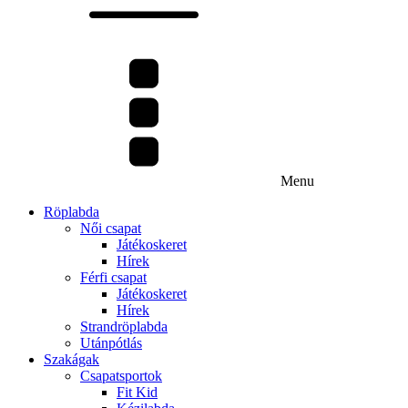
Menu
Röplabda
Női csapat
Játékoskeret
Hírek
Férfi csapat
Játékoskeret
Hírek
Strandröplabda
Utánpótlás
Szakágak
Csapatsportok
Fit Kid