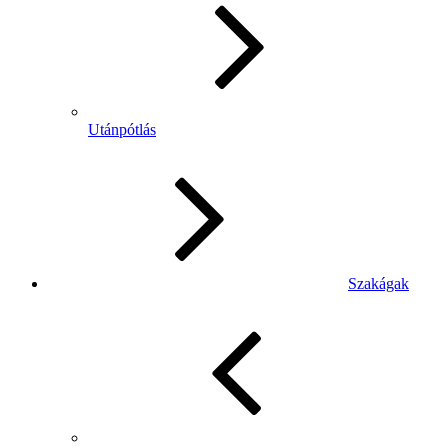
Utánpótlás
Szakágak