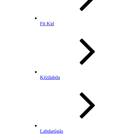
Fit Kid
Kézilabda
Labdarúgás