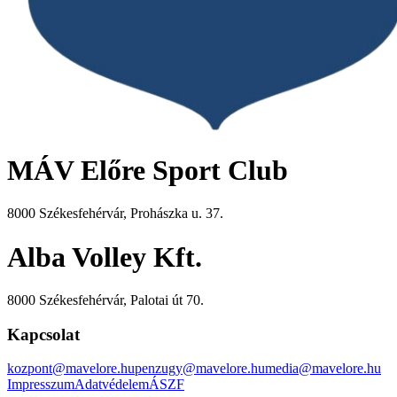
MÁV Előre Sport Club
8000 Székesfehérvár, Prohászka u. 37.
Alba Volley Kft.
8000 Székesfehérvár, Palotai út 70.
Kapcsolat
kozpont@mavelore.hu
penzugy@mavelore.hu
media@mavelore.hu
Impresszum
Adatvédelem
ÁSZF