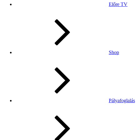
Előre TV
Shop
Pályafoglalás