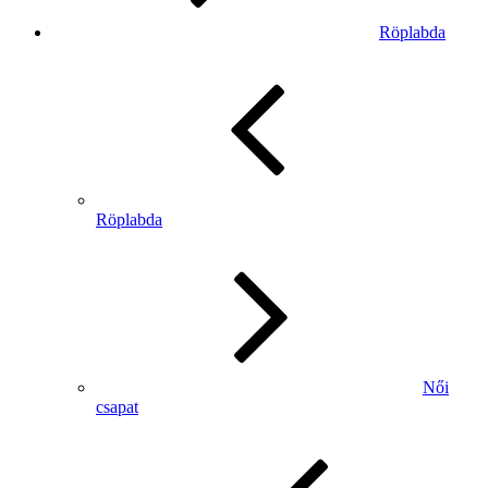
Röplabda
Röplabda
Női
csapat