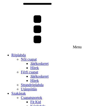
Menu
Röplabda
Női csapat
Játékoskeret
Hírek
Férfi csapat
Játékoskeret
Hírek
Strandröplabda
Utánpótlás
Szakágak
Csapatsportok
Fit Kid