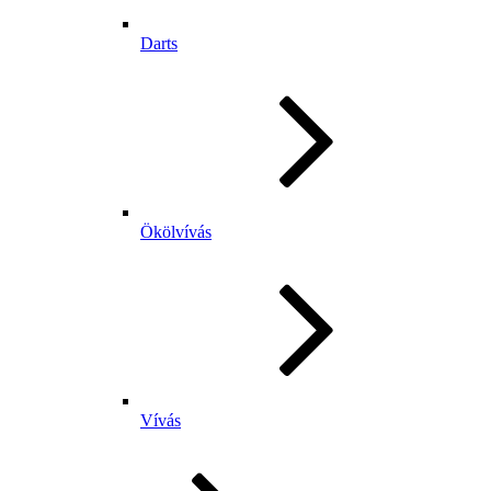
Darts
Ökölvívás
Vívás