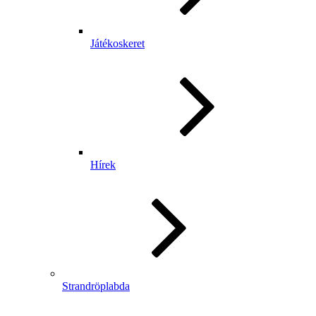
Játékoskeret
Hírek
Strandröplabda