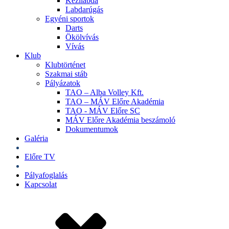
Kézilabda
Labdarúgás
Egyéni sportok
Darts
Ökölvívás
Vívás
Klub
Klubtörténet
Szakmai stáb
Pályázatok
TAO – Alba Volley Kft.
TAO – MÁV Előre Akadémia
TAO - MÁV Előre SC
MÁV Előre Akadémia beszámoló
Dokumentumok
Galéria
Jegyek
Előre TV
Shop
Pályafoglalás
Kapcsolat