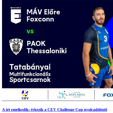
A tét emelkedik: érkezik a CEV Challenge Cup nyolcaddöntő