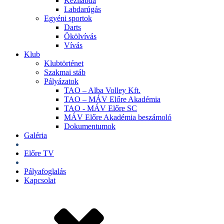
Kézilabda
Labdarúgás
Egyéni sportok
Darts
Ökölvívás
Vívás
Klub
Klubtörténet
Szakmai stáb
Pályázatok
TAO – Alba Volley Kft.
TAO – MÁV Előre Akadémia
TAO - MÁV Előre SC
MÁV Előre Akadémia beszámoló
Dokumentumok
Galéria
Jegyek
Előre TV
Shop
Pályafoglalás
Kapcsolat