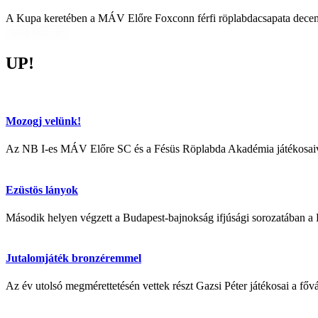
A Kupa keretében a MÁV Előre Foxconn férfi röplabdacsapata decem
Még több hír
UP!
Mozogj velünk!
Az NB I-es MÁV Előre SC és a Fésüs Röplabda Akadémia játékosaiva
Ezüstös lányok
Második helyen végzett a Budapest-bajnokság ifjúsági sorozatában a
Jutalomjáték bronzéremmel
Az év utolsó megmérettetésén vettek részt Gazsi Péter játékosai a 