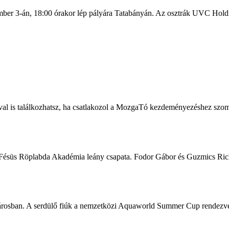
ber 3-án, 18:00 órakor lép pályára Tatabányán. Az osztrák UVC Hol
l is találkozhatsz, ha csatlakozol a MozgaTó kezdeményezéshez szo
 Fésüs Röplabda Akadémia leány csapata. Fodor Gábor és Guzmics Rich
fővárosban. A serdülő fiúk a nemzetközi Aquaworld Summer Cup rendez