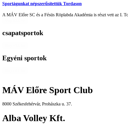
Sportágunkat népszerűsítettük Tordason
A MÁV Előre SC és a Fésüs Röplabda Akadémia is részt vett az I. To
Még több hír
csapatsportok
Még több hír
Egyéni sportok
Még több hír
MÁV Előre Sport Club
8000 Székesfehérvár, Prohászka u. 37.
Alba Volley Kft.