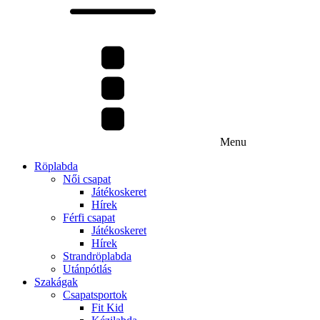
Menu
Röplabda
Női csapat
Játékoskeret
Hírek
Férfi csapat
Játékoskeret
Hírek
Strandröplabda
Utánpótlás
Szakágak
Csapatsportok
Fit Kid