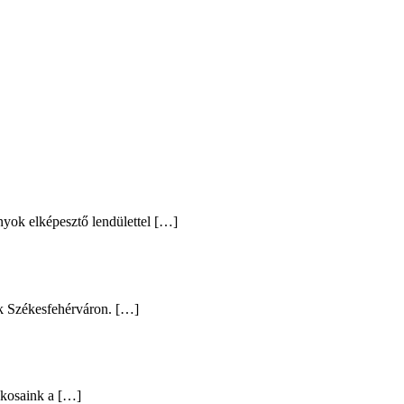
ok elképesztő lendülettel […]
k Székesfehérváron. […]
ékosaink a […]