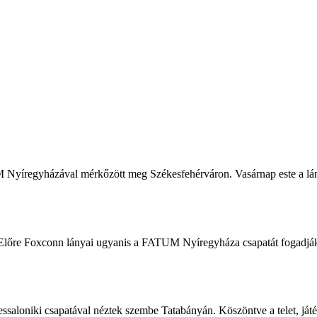
íregyházával mérkőzött meg Székesfehérváron. Vasárnap este a lány
Előre Foxconn lányai ugyanis a FATUM Nyíregyháza csapatát fogadjá
loniki csapatával néztek szembe Tatabányán. Köszöntve a telet, ját