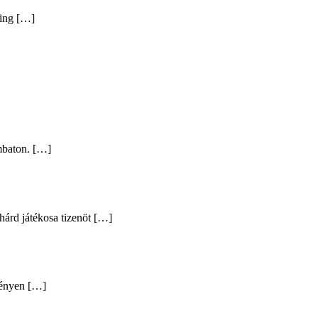
ding […]
mbaton. […]
árd játékosa tizenöt […]
vényen […]