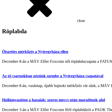
close
Röplabda
Ötszettes mérkőzés a Nyíregyháza ellen
December 8-án a MÁV Előre Foxconn női röplabdacsapata a FATUM Ny
Az új csarnokban nézünk szembe a Nyíregyháza csapatával
December 8-án, vasárnap, újabb bajnoki mérkőzés vár ránk, a MÁV 
Hullámvasúton a hazaiak: szoros meccs után maradtunk alul
December 3-án a MÁV Előre Foxconn férfi röplabdázói a PAOK Thessa