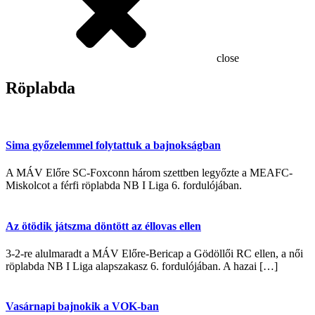
close
Röplabda
Sima győzelemmel folytattuk a bajnokságban
A MÁV Előre SC-Foxconn három szettben legyőzte a MEAFC-
Miskolcot a férfi röplabda NB I Liga 6. fordulójában.
Az ötödik játszma döntött az éllovas ellen
3-2-re alulmaradt a MÁV Előre-Bericap a Gödöllői RC ellen, a női
röplabda NB I Liga alapszakasz 6. fordulójában. A hazai […]
Vasárnapi bajnokik a VOK-ban