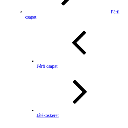
Férfi
csapat
Férfi csapat
Játékoskeret