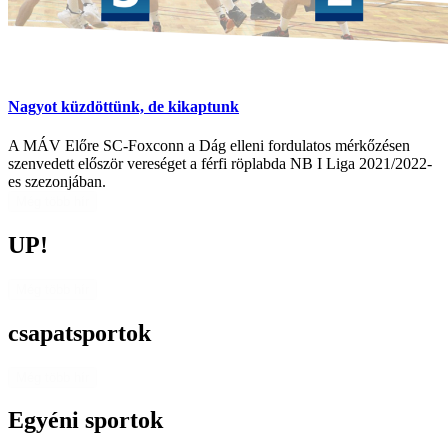
Nagyot küzdöttünk, de kikaptunk
A MÁV Előre SC-Foxconn a Dág elleni fordulatos mérkőzésen
szenvedett először vereséget a férfi röplabda NB I Liga 2021/2022-
es szezonjában.
Még több hír
UP!
Még több hír
csapatsportok
Még több hír
Egyéni sportok