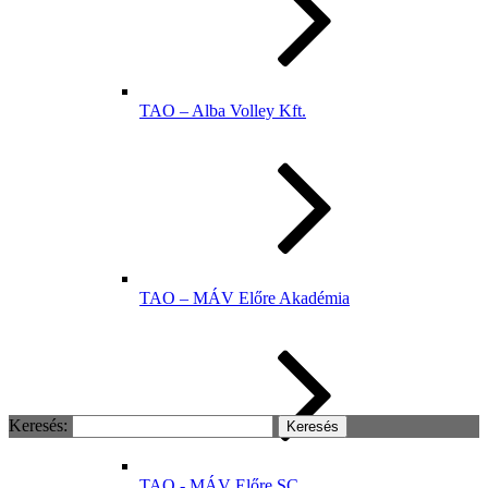
TAO – Alba Volley Kft.
TAO – MÁV Előre Akadémia
Keresés:
TAO - MÁV Előre SC