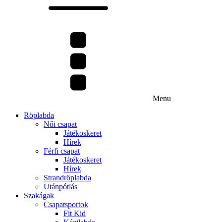
Menu
Röplabda
Női csapat
Játékoskeret
Hírek
Férfi csapat
Játékoskeret
Hírek
Strandröplabda
Utánpótlás
Szakágak
Csapatsportok
Fit Kid