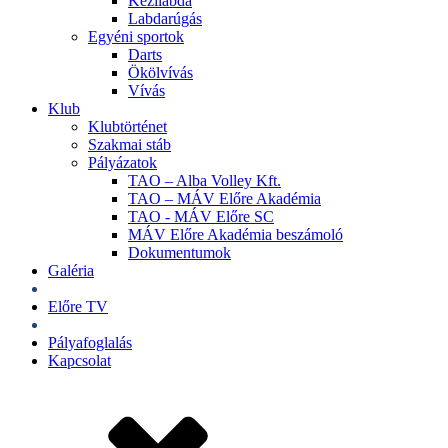
Kézilabda
Labdarúgás
Egyéni sportok
Darts
Ökölvívás
Vívás
Klub
Klubtörténet
Szakmai stáb
Pályázatok
TAO – Alba Volley Kft.
TAO – MÁV Előre Akadémia
TAO - MÁV Előre SC
MÁV Előre Akadémia beszámoló
Dokumentumok
Galéria
Jegyek
Előre TV
Shop
Pályafoglalás
Kapcsolat