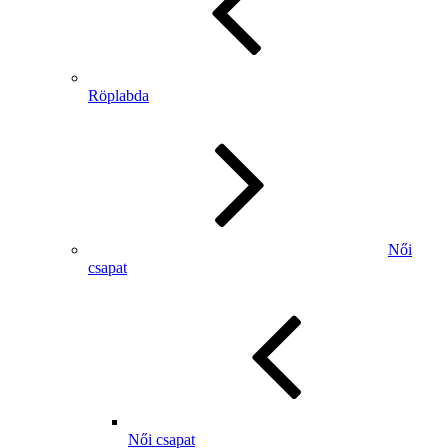
Röplabda
Női
csapat
Női csapat