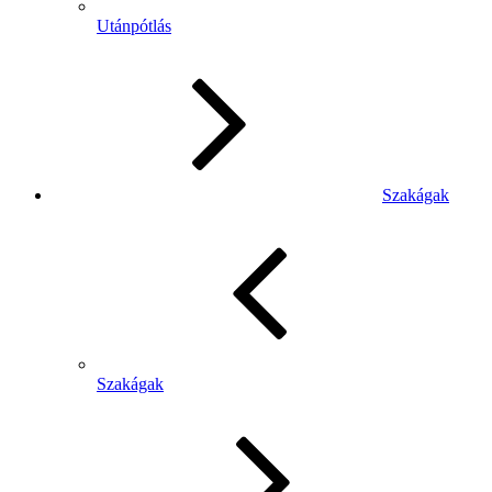
Utánpótlás
Szakágak
Szakágak