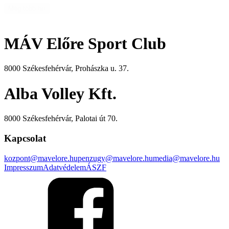
Még több hír
MÁV Előre Sport Club
8000 Székesfehérvár, Prohászka u. 37.
Alba Volley Kft.
8000 Székesfehérvár, Palotai út 70.
Kapcsolat
kozpont@mavelore.hu
penzugy@mavelore.hu
media@mavelore.hu
Impresszum
Adatvédelem
ÁSZF