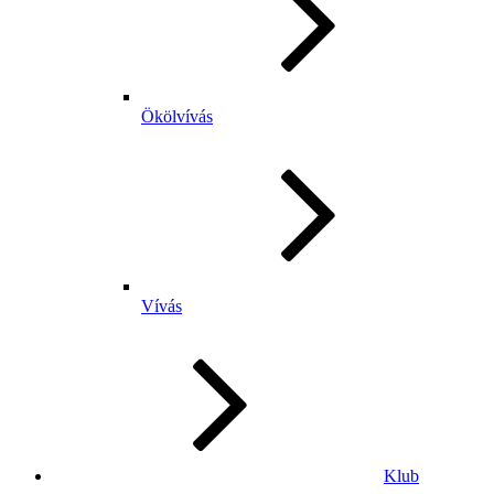
Ökölvívás
Vívás
Klub