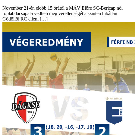
November 21-én előbb 15 órától a MÁV Előre SC-Bericap női
röplabdacsapata védheti meg veretlenségét a szintén hibátlan
Gödöllői RC elleni […]