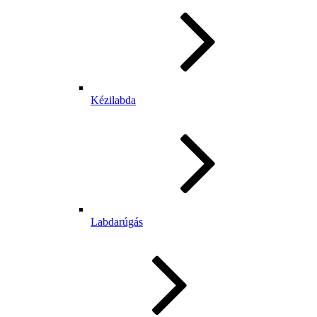
Kézilabda
Labdarúgás