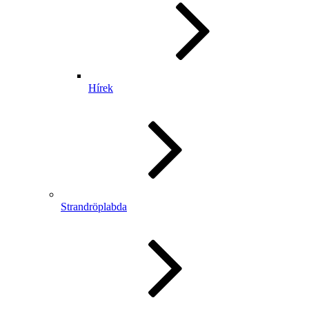
Hírek
Strandröplabda