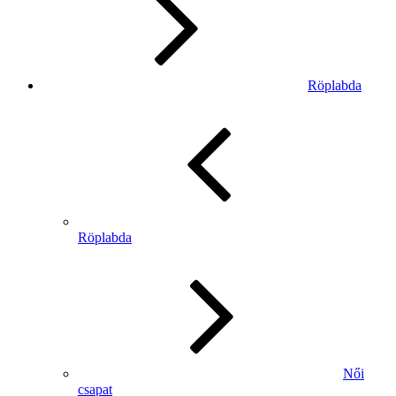
Röplabda
Röplabda
Női
csapat