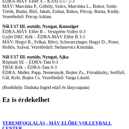
ÉDRA-MÁV Előre A – KASI U17 2-3
MÁV: Marcinka P., Göböly, Szücs, Marcinka L., Bokor, Szüts-
Török, Budai, Bíró, Jakab, Zolnai, Bakos, Pricop, Barna, Király.
Vezetőedző: Pricop Adrian.
Női U17 III. osztály, Nyugat, Kunsziget
ÉDRA-MÁV Előre B – Veszprém Volley 0-3
Győri DRC Kék – ÉDRA-MÁV Előre B 3-1
MÁV: Hegyi R., Felkai, Bérci, Schwarczinger, Hegyi D., Poser,
Hollós, Szávai. Vezetőedző: Stefanovics Krisztián.
Női U17 III. osztály, Nyugat, Ajka
Röpisuli SE – ÉDRA-Tata 0-3
TRSE Kék – ÉDRA-Tata 0-3
ÉDRA: Maller, Papp, Nemesnyik, Bojtor Zs., Frivaldszky, Serfőző,
Gál, Kele, Bojtor Cs. Vezetőedző: Varga László.
(Borítókép: Duduka Ingrid edző és lánycsapata)
Ez is érdekelhet
TEREMFOGLALÁS - MÁV ELŐRE VOLLEYBALL
CENTER