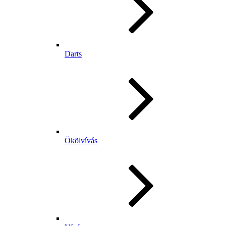
Darts
Ökölvívás