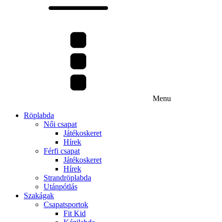
Menu
Röplabda
Női csapat
Játékoskeret
Hírek
Férfi csapat
Játékoskeret
Hírek
Strandröplabda
Utánpótlás
Szakágak
Csapatsportok
Fit Kid