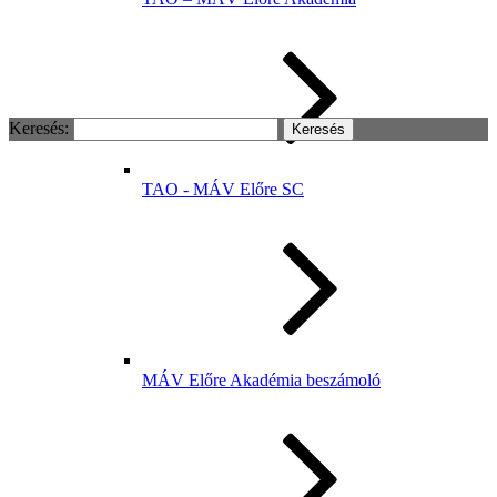
Keresés:
TAO - MÁV Előre SC
MÁV Előre Akadémia beszámoló