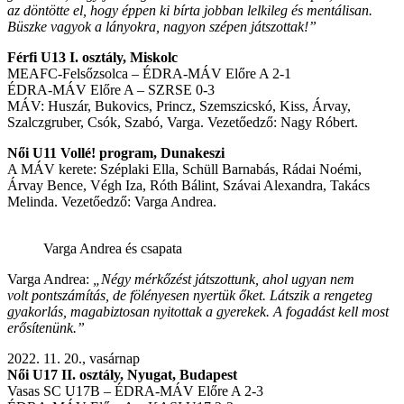
az döntötte el, hogy éppen ki bírta jobban lelkileg és mentálisan.
Büszke vagyok a lányokra, nagyon szépen játszottak!”
Férfi U13 I. osztály, Miskolc
MEAFC-Felsőzsolca – ÉDRA-MÁV Előre A 2-1
ÉDRA-MÁV Előre A – SZRSE 0-3
MÁV: Huszár, Bukovics, Princz, Szemszicskó, Kiss, Árvay,
Szalczgruber, Csók, Szabó, Varga. Vezetőedző: Nagy Róbert.
Női U11 Vollé! program, Dunakeszi
A MÁV kerete: Széplaki Ella, Schüll Barnabás, Rádai Noémi,
Árvay Bence, Végh Iza, Róth Bálint, Szávai Alexandra, Takács
Melinda. Vezetőedző: Varga Andrea.
Varga Andrea és csapata
Varga Andrea:
„Négy mérkőzést játszottunk, ahol ugyan nem
volt pontszámítás, de fölényesen nyertük őket. Látszik a rengeteg
gyakorlás, magabiztosan nyitottak a gyerekek. A fogadást kell most
erősítenünk.”
2022. 11. 20., vasárnap
Női U17 II. osztály, Nyugat, Budapest
Vasas SC U17B – ÉDRA-MÁV Előre A 2-3