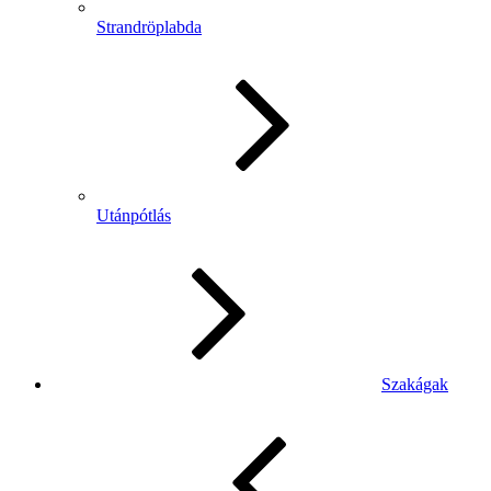
Strandröplabda
Utánpótlás
Szakágak