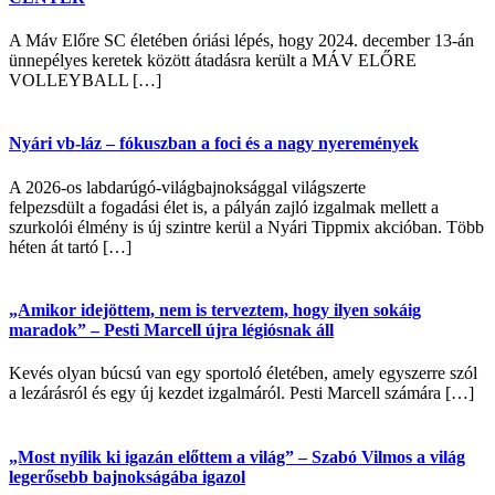
A Máv Előre SC életében óriási lépés, hogy 2024. december 13-án
ünnepélyes keretek között átadásra került a MÁV ELŐRE
VOLLEYBALL […]
Nyári vb-láz – fókuszban a foci és a nagy nyeremények
A 2026-os labdarúgó-világbajnoksággal világszerte
felpezsdült a fogadási élet is, a pályán zajló izgalmak mellett a
szurkolói élmény is új szintre kerül a Nyári Tippmix akcióban. Több
héten át tartó […]
„Amikor idejöttem, nem is terveztem, hogy ilyen sokáig
maradok” – Pesti Marcell újra légiósnak áll
Kevés olyan búcsú van egy sportoló életében, amely egyszerre szól
a lezárásról és egy új kezdet izgalmáról. Pesti Marcell számára […]
„Most nyílik ki igazán előttem a világ” – Szabó Vilmos a világ
legerősebb bajnokságába igazol