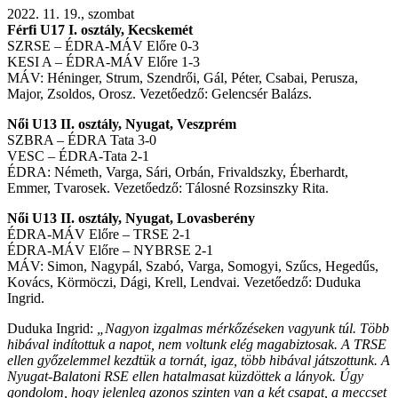
2022. 11. 19., szombat
Férfi U17 I. osztály, Kecskemét
SZRSE – ÉDRA-MÁV Előre 0-3
KESI A – ÉDRA-MÁV Előre 1-3
MÁV: Héninger, Strum, Szendrői, Gál, Péter, Csabai, Perusza,
Major, Zsoldos, Orosz. Vezetőedző: Gelencsér Balázs.
Női U13 II. osztály, Nyugat, Veszprém
SZBRA – ÉDRA Tata 3-0
VESC – ÉDRA-Tata 2-1
ÉDRA: Németh, Varga, Sári, Orbán, Frivaldszky, Éberhardt,
Emmer, Tvarosek. Vezetőedző: Tálosné Rozsinszky Rita.
Női U13 II. osztály, Nyugat, Lovasberény
ÉDRA-MÁV Előre – TRSE 2-1
ÉDRA-MÁV Előre – NYBRSE 2-1
MÁV: Simon, Nagypál, Szabó, Varga, Somogyi, Szűcs, Hegedűs,
Kovács, Körmöczi, Dági, Krell, Lendvai. Vezetőedző: Duduka
Ingrid.
Duduka Ingrid:
„Nagyon izgalmas mérkőzéseken vagyunk túl. Több
hibával indítottuk a napot, nem voltunk elég magabiztosak. A TRSE
ellen győzelemmel kezdtük a tornát, igaz, több hibával játszottunk. A
Nyugat-Balatoni RSE ellen hatalmasat küzdöttek a lányok. Úgy
gondolom, hogy jelenleg azonos szinten van a két csapat, a meccset