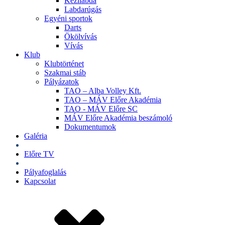
Kézilabda
Labdarúgás
Egyéni sportok
Darts
Ökölvívás
Vívás
Klub
Klubtörténet
Szakmai stáb
Pályázatok
TAO – Alba Volley Kft.
TAO – MÁV Előre Akadémia
TAO - MÁV Előre SC
MÁV Előre Akadémia beszámoló
Dokumentumok
Galéria
Jegyek
Előre TV
Shop
Pályafoglalás
Kapcsolat