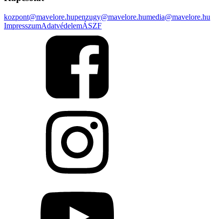
kozpont@mavelore.hu
penzugy@mavelore.hu
media@mavelore.hu
Impresszum
Adatvédelem
ÁSZF