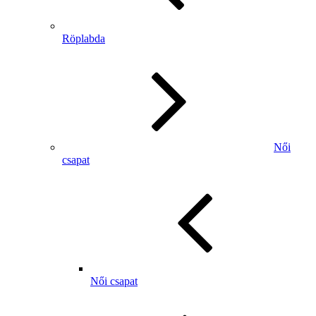
Röplabda
Női
csapat
Női csapat