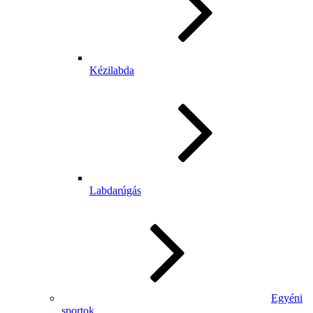
Kézilabda
Labdarúgás
Egyéni
sportok