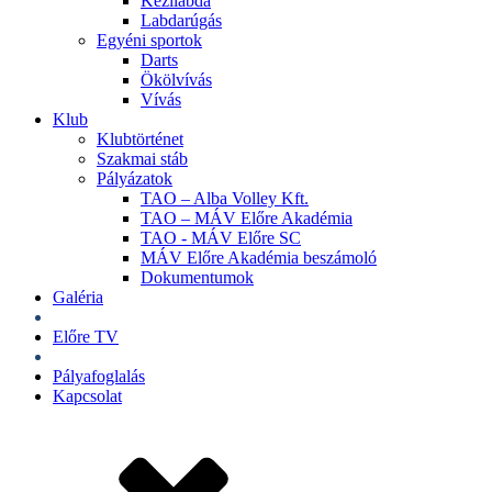
Kézilabda
Labdarúgás
Egyéni sportok
Darts
Ökölvívás
Vívás
Klub
Klubtörténet
Szakmai stáb
Pályázatok
TAO – Alba Volley Kft.
TAO – MÁV Előre Akadémia
TAO - MÁV Előre SC
MÁV Előre Akadémia beszámoló
Dokumentumok
Galéria
Jegyek
Előre TV
Shop
Pályafoglalás
Kapcsolat