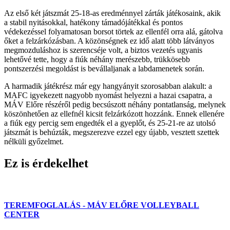
Az első két játszmát 25-18-as eredménnyel zárták játékosaink, akik
a stabil nyitásokkal, hatékony támadójátékkal és pontos
védekezéssel folyamatosan borsot törtek az ellenfél orra alá, gátolva
őket a felzárkózásban. A közönségnek ez idő alatt több látványos
megmozduláshoz is szerencséje volt, a biztos vezetés ugyanis
lehetővé tette, hogy a fiúk néhány merészebb, trükkösebb
pontszerzési megoldást is bevállaljanak a labdamenetek során.
A harmadik játékrész már egy hangyányit szorosabban alakult: a
MAFC igyekezett nagyobb nyomást helyezni a hazai csapatra, a
MÁV Előre részéről pedig becsúszott néhány pontatlanság, melynek
köszönhetően az ellefnél kicsit felzárkózott hozzánk. Ennek ellenére
a fiúk egy percig sem engedték el a gyeplőt, és 25-21-re az utolsó
játszmát is behúzták, megszerezve ezzel egy újabb, vesztett szettek
nélküli győzelmet.
Ez is érdekelhet
TEREMFOGLALÁS - MÁV ELŐRE VOLLEYBALL
CENTER