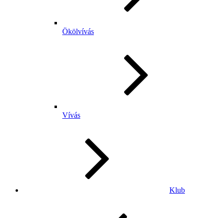
Ökölvívás
Vívás
Klub