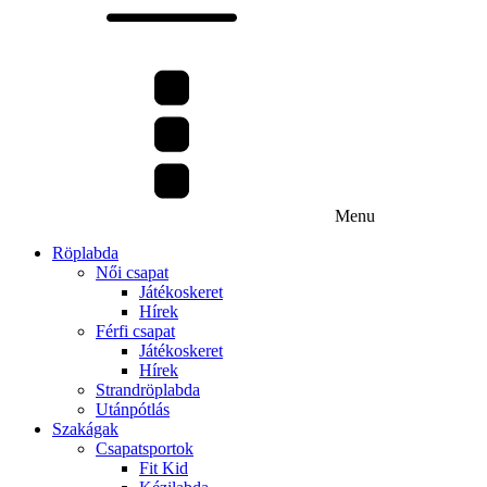
Menu
Röplabda
Női csapat
Játékoskeret
Hírek
Férfi csapat
Játékoskeret
Hírek
Strandröplabda
Utánpótlás
Szakágak
Csapatsportok
Fit Kid