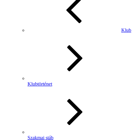
Klub
Klubtörténet
Szakmai stáb