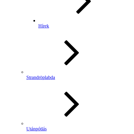
Hírek
Strandröplabda
Utánpótlás