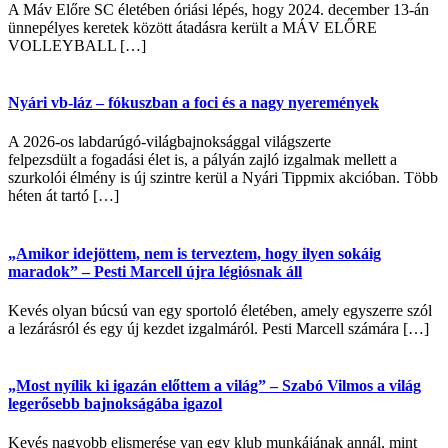
A Máv Előre SC életében óriási lépés, hogy 2024. december 13-án
ünnepélyes keretek között átadásra került a MÁV ELŐRE
VOLLEYBALL […]
Nyári vb-láz – fókuszban a foci és a nagy nyeremények
A 2026-os labdarúgó-világbajnoksággal világszerte
felpezsdült a fogadási élet is, a pályán zajló izgalmak mellett a
szurkolói élmény is új szintre kerül a Nyári Tippmix akcióban. Több
héten át tartó […]
„Amikor idejöttem, nem is terveztem, hogy ilyen sokáig
maradok” – Pesti Marcell újra légiósnak áll
Kevés olyan búcsú van egy sportoló életében, amely egyszerre szól
a lezárásról és egy új kezdet izgalmáról. Pesti Marcell számára […]
„Most nyílik ki igazán előttem a világ” – Szabó Vilmos a világ
legerősebb bajnokságába igazol
Kevés nagyobb elismerése van egy klub munkájának annál, mint