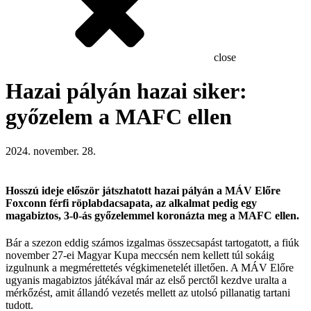
close
Hazai pályán hazai siker:
győzelem a MAFC ellen
2024. november. 28.
Hosszú ideje először játszhatott hazai pályán a MÁV Előre
Foxconn férfi röplabdacsapata, az alkalmat pedig egy
magabiztos, 3-0-ás győzelemmel koronázta meg a MAFC ellen.
Bár a szezon eddig számos izgalmas összecsapást tartogatott, a fiúk
november 27-ei Magyar Kupa meccsén nem kellett túl sokáig
izgulnunk a megmérettetés végkimenetelét illetően. A MÁV Előre
ugyanis magabiztos játékával már az első perctől kezdve uralta a
mérkőzést, amit állandó vezetés mellett az utolsó pillanatig tartani
tudott.