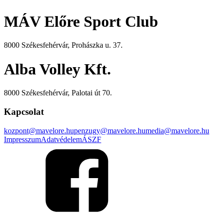
MÁV Előre Sport Club
8000 Székesfehérvár, Prohászka u. 37.
Alba Volley Kft.
8000 Székesfehérvár, Palotai út 70.
Kapcsolat
kozpont@mavelore.hu
penzugy@mavelore.hu
media@mavelore.hu
Impresszum
Adatvédelem
ÁSZF