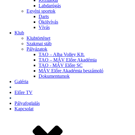
Kézilabda
Labdarúgás
Egyéni sportok
Darts
Ökölvívás
Vívás
Klub
Klubtörténet
Szakmai stáb
Pályázatok
TAO – Alba Volley Kft.
TAO – MÁV Előre Akadémia
TAO - MÁV Előre SC
MÁV Előre Akadémia beszámoló
Dokumentumok
Galéria
Jegyek
Előre TV
Shop
Pályafoglalás
Kapcsolat