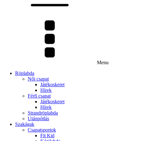
Menu
Röplabda
Női csapat
Játékoskeret
Hírek
Férfi csapat
Játékoskeret
Hírek
Strandröplabda
Utánpótlás
Szakágak
Csapatsportok
Fit Kid