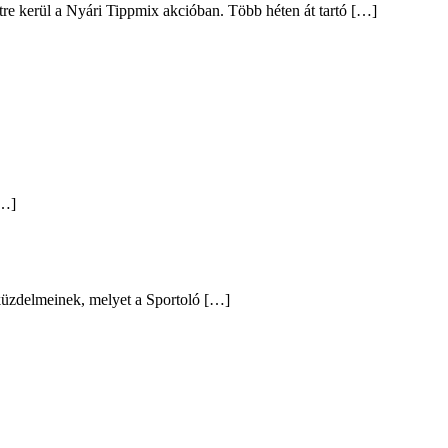
intre kerül a Nyári Tippmix akcióban. Több héten át tartó […]
[…]
 küzdelmeinek, melyet a Sportoló […]