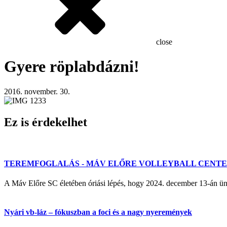
close
Gyere röplabdázni!
2016. november. 30.
Ez is érdekelhet
TEREMFOGLALÁS - MÁV ELŐRE VOLLEYBALL CENT
A Máv Előre SC életében óriási lépés, hogy 2024. december 13-á
Nyári vb-láz – fókuszban a foci és a nagy nyeremények