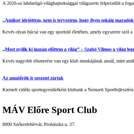
A 2026-os labdarúgó-világbajnoksággal világszerte felpezsdült a fogadá
„Amikor idejöttem, nem is terveztem, hogy ilyen sokáig maradok” 
Kevés olyan búcsú van egy sportoló életében, amely egyszerre szól a 
„Most nyílik ki igazán előttem a világ” – Szabó Vilmos a világ l
Kevés nagyobb elismerése van egy klub munkájának annál, mint amikor
Az amatőrök is szezont zártak
Kiemelt vidéki sportegyesületként klubunk a Nemzeti Sportfejlesztési
MÁV Előre Sport Club
8000 Székesfehérvár, Prohászka u. 37.