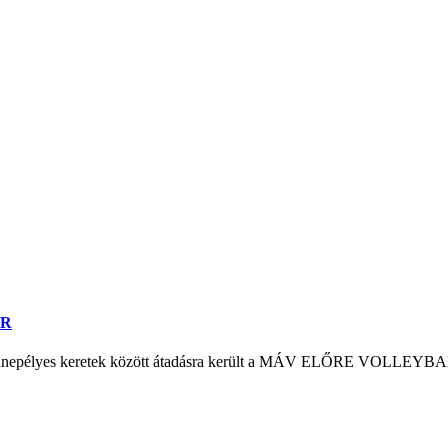
ER
n ünnepélyes keretek között átadásra került a MÁV ELŐRE VOLLEYB