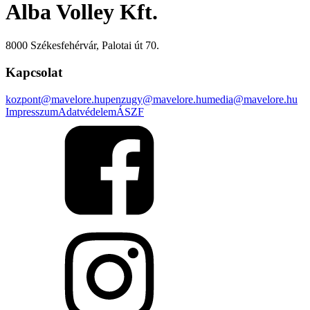
Alba Volley Kft.
8000 Székesfehérvár, Palotai út 70.
Kapcsolat
kozpont@mavelore.hu
penzugy@mavelore.hu
media@mavelore.hu
Impresszum
Adatvédelem
ÁSZF