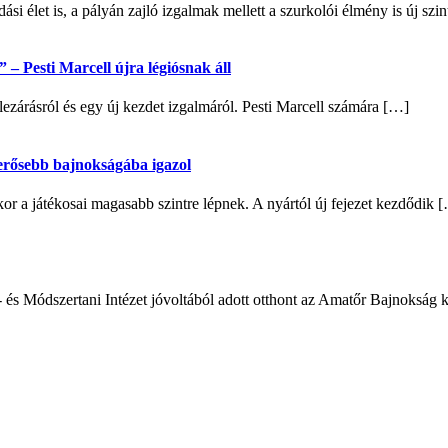
si élet is, a pályán zajló izgalmak mellett a szurkolói élmény is új sz
– Pesti Marcell újra légiósnak áll
lezárásról és egy új kezdet izgalmáról. Pesti Marcell számára […]
egerősebb bajnokságába igazol
 a játékosai magasabb szintre lépnek. A nyártól új fejezet kezdődik 
- és Módszertani Intézet jóvoltából adott otthont az Amatőr Bajnokság