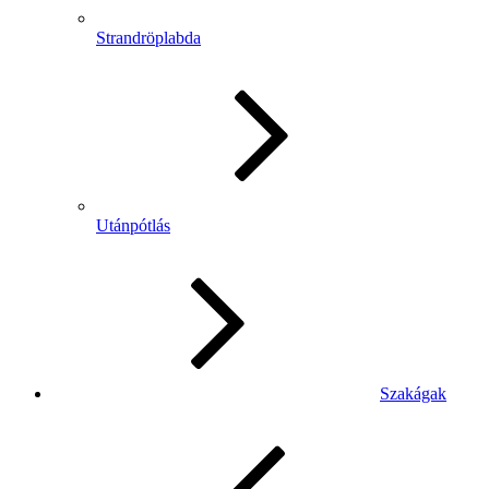
Strandröplabda
Utánpótlás
Szakágak