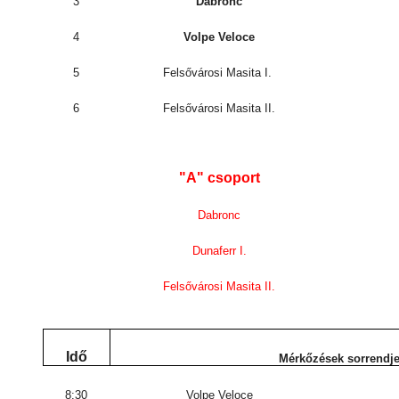
3
Dabronc
4
Volpe Veloce
5
Felsővárosi Masita I.
6
Felsővárosi Masita II.
"A" csoport
Dabronc
Dunaferr I.
Felsővárosi Masita II.
Idő
Mérkőzések sorrendj
8:30
Volpe Veloce