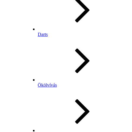
Darts
Ökölvívás