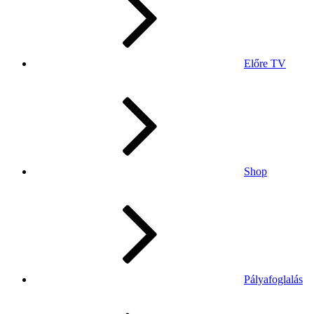
Előre TV
Shop
Pályafoglalás