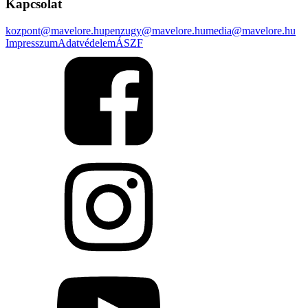
Kapcsolat
kozpont@mavelore.hu
penzugy@mavelore.hu
media@mavelore.hu
Impresszum
Adatvédelem
ÁSZF