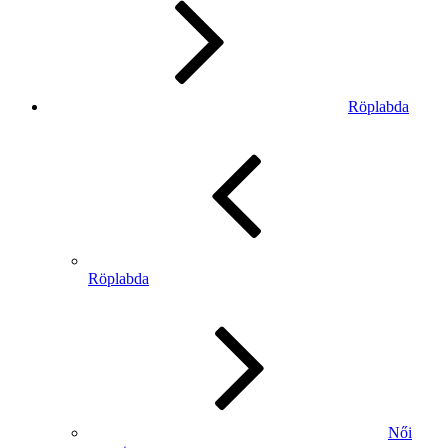
Röplabda
Röplabda
Női