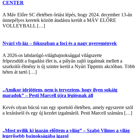
CENTER
A Máv Előre SC életében óriási lépés, hogy 2024. december 13-án
ünnepélyes keretek között átadásra került a MÁV ELŐRE
VOLLEYBALL […]
Nyári vb-láz – fókuszban a foci és a nagy nyeremények
A 2026-os labdarúgó-világbajnoksággal világszerte
felpezsdült a fogadási élet is, a pályán zajló izgalmak mellett a
szurkolói élmény is új szintre kerül a Nyári Tippmix akcióban. Több
héten át tartó […]
„Amikor idejöttem, nem is terveztem, hogy ilyen sokáig
maradok” – Pesti Marcell újra légiósnak áll
Kevés olyan búcsú van egy sportoló életében, amely egyszerre szól
a lezárásról és egy új kezdet izgalmáról. Pesti Marcell számára […]
„Most nyílik ki igazán előttem a világ” – Szabó Vilmos a világ
legerősebb bajnokságába igazol