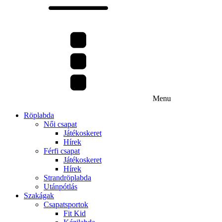
Menu
Röplabda
Női csapat
Játékoskeret
Hírek
Férfi csapat
Játékoskeret
Hírek
Strandröplabda
Utánpótlás
Szakágak
Csapatsportok
Fit Kid