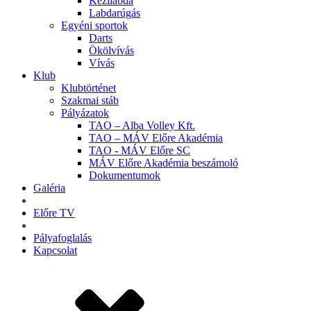
Kézilabda
Labdarúgás
Egyéni sportok
Darts
Ökölvívás
Vívás
Klub
Klubtörténet
Szakmai stáb
Pályázatok
TAO – Alba Volley Kft.
TAO – MÁV Előre Akadémia
TAO - MÁV Előre SC
MÁV Előre Akadémia beszámoló
Dokumentumok
Galéria
Jegyek
Előre TV
Shop
Pályafoglalás
Kapcsolat