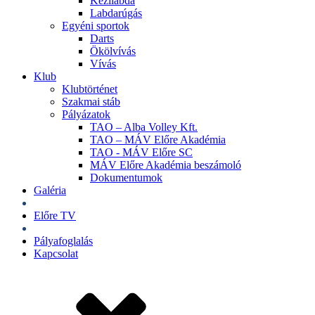
Kézilabda
Labdarúgás
Egyéni sportok
Darts
Ökölvívás
Vívás
Klub
Klubtörténet
Szakmai stáb
Pályázatok
TAO – Alba Volley Kft.
TAO – MÁV Előre Akadémia
TAO - MÁV Előre SC
MÁV Előre Akadémia beszámoló
Dokumentumok
Galéria
Jegyek
Előre TV
Shop
Pályafoglalás
Kapcsolat