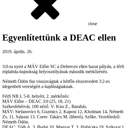
close
Egyenlítettünk a DEAC ellen
2019. április. 26.
3:0-ra nyert a MÁV Előre SC a Debrecen ellen hazai pályán, a férfi
röplabda-bajnokság helyosztólyának második mérkőzésén.
Németh Ödön fiai visszavágtak a hétfőn elszenvedett 3:2-es
idegenbeli vereségért a hajdúságiaknak.
Férfi NB I, 5-8. helyért, 2. mérkőzés:
MÁV Előre – DEAC 3:0 (25, 18, 21)
Székesfehérvár, 100 néző. V: Kiss Z., Barabás.
MÁV: Stefanovics 6, Guzmics 2, Kaposi 12, Kholman 14, Németh
Zs. 11, Salazar 13. Csere: Takács M. (liberó), Szőke. Vezetőedző:
Németh Ödön.
DEAC: Tóth A. 3, Budai 10, Magyar T. 3, Hubicska 19, Szikszai 1,