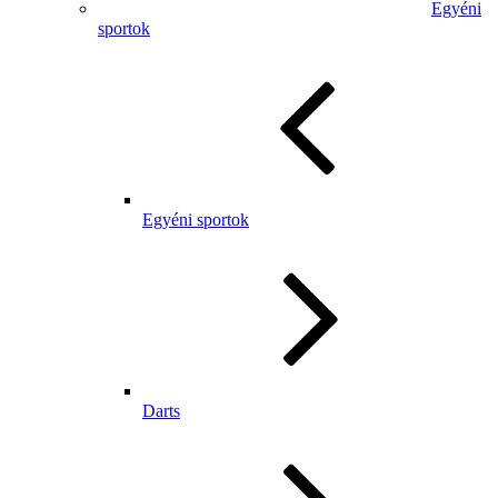
Egyéni
sportok
Egyéni sportok
Darts