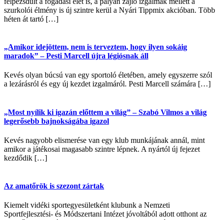
felpezsdült a fogadási élet is, a pályán zajló izgalmak mellett a
szurkolói élmény is új szintre kerül a Nyári Tippmix akcióban. Több
héten át tartó […]
„Amikor idejöttem, nem is terveztem, hogy ilyen sokáig
maradok” – Pesti Marcell újra légiósnak áll
Kevés olyan búcsú van egy sportoló életében, amely egyszerre szól
a lezárásról és egy új kezdet izgalmáról. Pesti Marcell számára […]
„Most nyílik ki igazán előttem a világ” – Szabó Vilmos a világ
legerősebb bajnokságába igazol
Kevés nagyobb elismerése van egy klub munkájának annál, mint
amikor a játékosai magasabb szintre lépnek. A nyártól új fejezet
kezdődik […]
Az amatőrök is szezont zártak
Kiemelt vidéki sportegyesületként klubunk a Nemzeti
Sportfejlesztési- és Módszertani Intézet jóvoltából adott otthont az