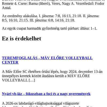
Remete 4. Csere: Barna (liberó), Veres, Nagy A. Vezetőedző: Fodor
Antal.
Az eredmény alakulása. I. játszma: 7:8, 16:13, 21:18. II. játszma:
8:5, 16:10, 21:15. III. játszma: 6:8, 14:16, 21:18.
Az egyik csapat harmadik győzelméig tartó párharc állása: 1–1.
Ez is érdekelhet
TEREMFOGLALÁS - MÁV ELŐRE VOLLEYBALL
CENTER
A Máv Előre SC életében óriási lépés, hogy 2024. december 13-án
ünnepélyes keretek között átadásra került a MÁV ELŐRE
VOLLEYBALL […]
Nyári vb-láz – fókuszban a foci és a nagy nyeremények
A 2026-os labdarúgó-világbajnoksággal világszerte