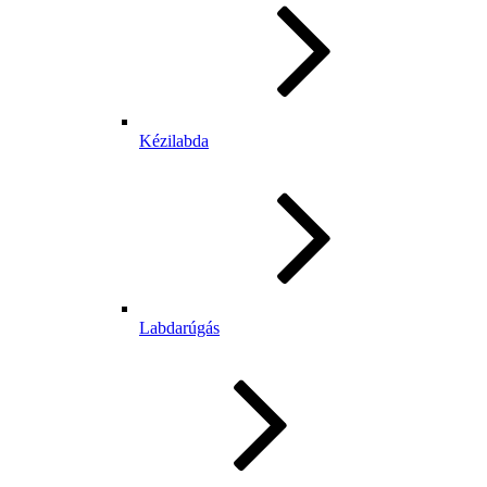
Kézilabda
Labdarúgás