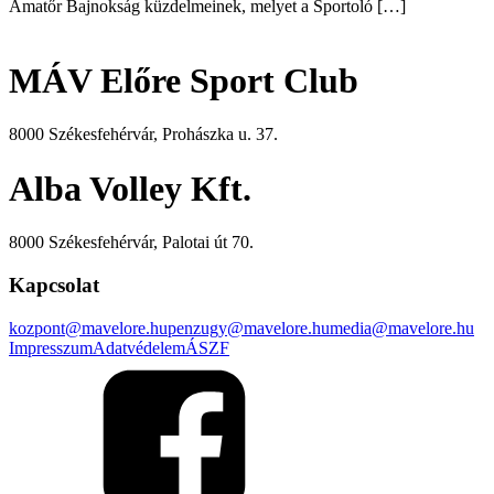
Amatőr Bajnokság küzdelmeinek, melyet a Sportoló […]
MÁV Előre Sport Club
8000 Székesfehérvár, Prohászka u. 37.
Alba Volley Kft.
8000 Székesfehérvár, Palotai út 70.
Kapcsolat
kozpont@mavelore.hu
penzugy@mavelore.hu
media@mavelore.hu
Impresszum
Adatvédelem
ÁSZF