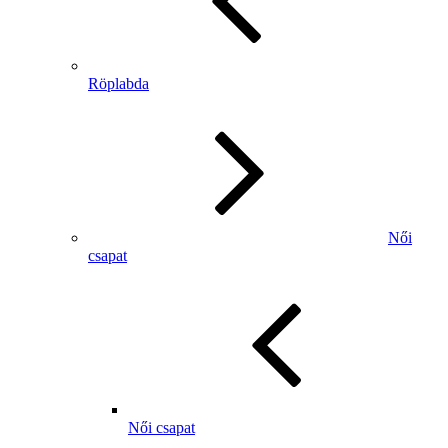
Röplabda
Női
csapat
Női csapat