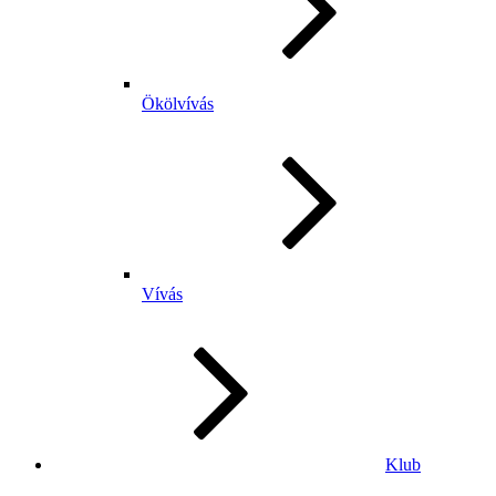
Ökölvívás
Vívás
Klub