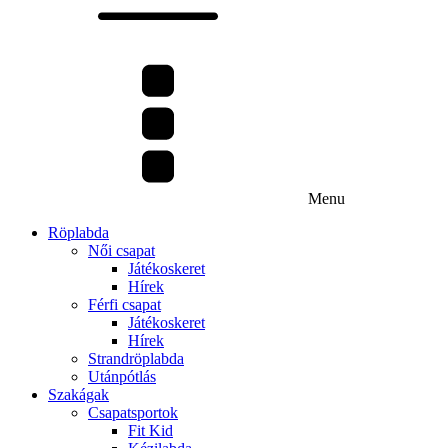
Menu
Röplabda
Női csapat
Játékoskeret
Hírek
Férfi csapat
Játékoskeret
Hírek
Strandröplabda
Utánpótlás
Szakágak
Csapatsportok
Fit Kid