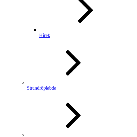
Hírek
Strandröplabda