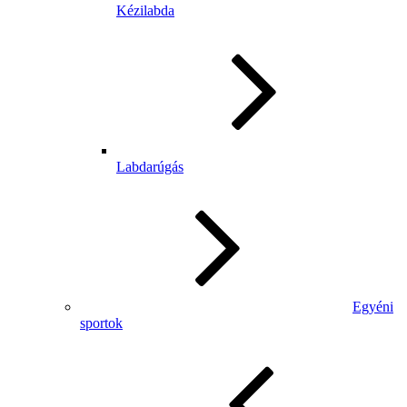
Kézilabda
Labdarúgás
Egyéni
sportok