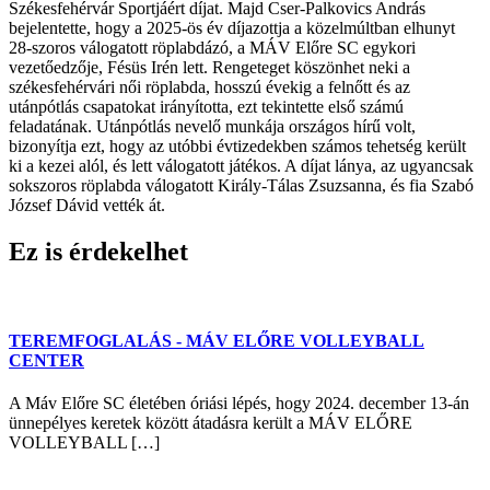
Székesfehérvár Sportjáért díjat. Majd Cser-Palkovics András
bejelentette, hogy a 2025-ös év díjazottja a közelmúltban elhunyt
28-szoros válogatott röplabdázó, a MÁV Előre SC egykori
vezetőedzője, Fésüs Irén lett. Rengeteget köszönhet neki a
székesfehérvári női röplabda, hosszú évekig a felnőtt és az
utánpótlás csapatokat irányította, ezt tekintette első számú
feladatának. Utánpótlás nevelő munkája országos hírű volt,
bizonyítja ezt, hogy az utóbbi évtizedekben számos tehetség került
ki a kezei alól, és lett válogatott játékos. A díjat lánya, az ugyancsak
sokszoros röplabda válogatott Király-Tálas Zsuzsanna, és fia Szabó
József Dávid vették át.
Ez is érdekelhet
TEREMFOGLALÁS - MÁV ELŐRE VOLLEYBALL
CENTER
A Máv Előre SC életében óriási lépés, hogy 2024. december 13-án
ünnepélyes keretek között átadásra került a MÁV ELŐRE
VOLLEYBALL […]