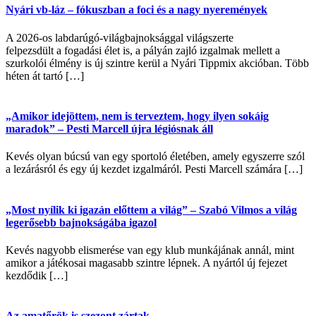
Nyári vb-láz – fókuszban a foci és a nagy nyeremények
A 2026-os labdarúgó-világbajnoksággal világszerte
felpezsdült a fogadási élet is, a pályán zajló izgalmak mellett a
szurkolói élmény is új szintre kerül a Nyári Tippmix akcióban. Több
héten át tartó […]
„Amikor idejöttem, nem is terveztem, hogy ilyen sokáig
maradok” – Pesti Marcell újra légiósnak áll
Kevés olyan búcsú van egy sportoló életében, amely egyszerre szól
a lezárásról és egy új kezdet izgalmáról. Pesti Marcell számára […]
„Most nyílik ki igazán előttem a világ” – Szabó Vilmos a világ
legerősebb bajnokságába igazol
Kevés nagyobb elismerése van egy klub munkájának annál, mint
amikor a játékosai magasabb szintre lépnek. A nyártól új fejezet
kezdődik […]
Az amatőrök is szezont zártak