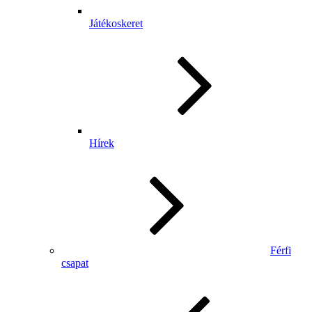
Játékoskeret
Hírek
Férfi
csapat