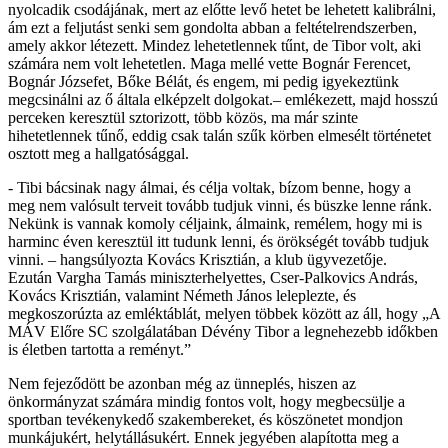
nyolcadik csodájának, mert az előtte levő hetet be lehetett kalibrálni,
ám ezt a feljutást senki sem gondolta abban a feltételrendszerben,
amely akkor létezett. Mindez lehetetlennek tűnt, de Tibor volt, aki
számára nem volt lehetetlen. Maga mellé vette Bognár Ferencet,
Bognár Józsefet, Bőke Bélát, és engem, mi pedig igyekeztünk
megcsinálni az ő általa elképzelt dolgokat.– emlékezett, majd hosszú
perceken keresztül sztorizott, több közös, ma már szinte
hihetetlennek tűnő, eddig csak talán szűk körben elmesélt történetet
osztott meg a hallgatósággal.
- Tibi bácsinak nagy álmai, és célja voltak, bízom benne, hogy a
meg nem valósult terveit tovább tudjuk vinni, és büszke lenne ránk.
Nekünk is vannak komoly céljaink, álmaink, remélem, hogy mi is
harminc éven keresztül itt tudunk lenni, és örökségét tovább tudjuk
vinni. – hangsúlyozta Kovács Krisztián, a klub ügyvezetője.
Ezután Vargha Tamás miniszterhelyettes, Cser-Palkovics András,
Kovács Krisztián, valamint Németh János leleplezte, és
megkoszorúzta az emléktáblát, melyen többek között az áll, hogy „A
MÁV Előre SC szolgálatában Dévény Tibor a legnehezebb időkben
is életben tartotta a reményt.”
Nem fejeződött be azonban még az ünneplés, hiszen az
önkormányzat számára mindig fontos volt, hogy megbecsülje a
sportban tevékenykedő szakembereket, és köszönetet mondjon
munkájukért, helytállásukért. Ennek jegyében alapította meg a