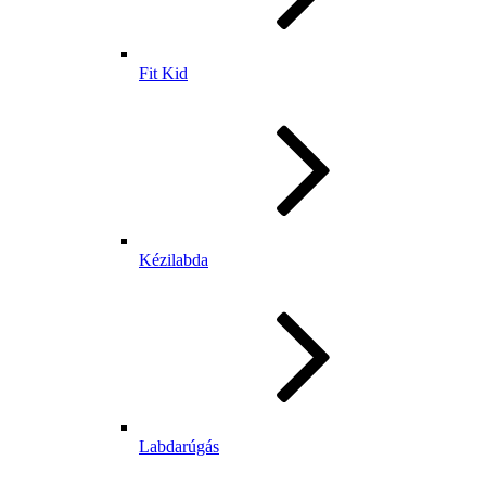
Fit Kid
Kézilabda
Labdarúgás