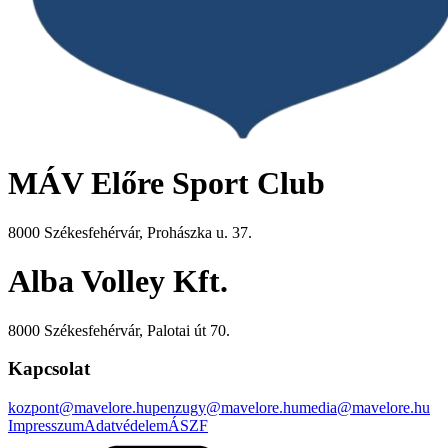
MÁV Előre Sport Club
8000 Székesfehérvár, Prohászka u. 37.
Alba Volley Kft.
8000 Székesfehérvár, Palotai út 70.
Kapcsolat
kozpont@mavelore.hu
penzugy@mavelore.hu
media@mavelore.hu
Impresszum
Adatvédelem
ÁSZF