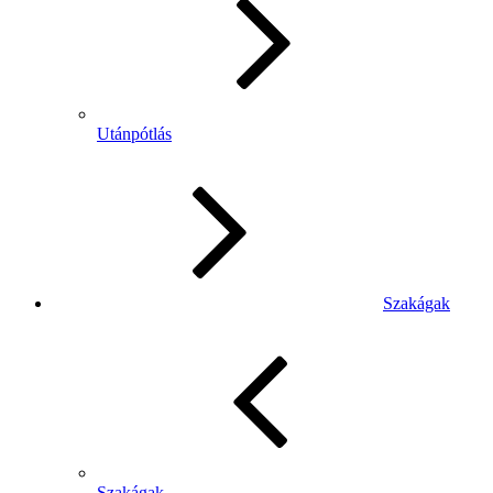
Utánpótlás
Szakágak
Szakágak