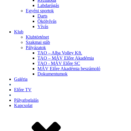
Kézilabda
Labdarúgás
Egyéni sportok
Darts
Ökölvívás
Vívás
Klub
Klubtörténet
Szakmai stáb
Pályázatok
TAO – Alba Volley Kft.
TAO – MÁV Előre Akadémia
TAO - MÁV Előre SC
MÁV Előre Akadémia beszámoló
Dokumentumok
Galéria
Jegyek
Előre TV
Shop
Pályafoglalás
Kapcsolat