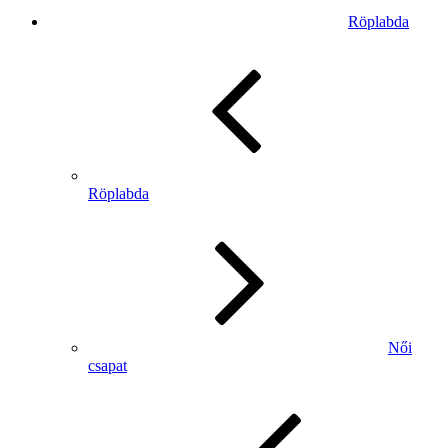
Röplabda
Röplabda
Női
csapat