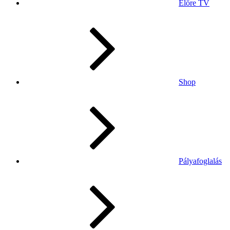
Előre TV
Shop
Pályafoglalás