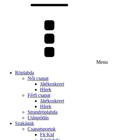
Menu
Röplabda
Női csapat
Játékoskeret
Hírek
Férfi csapat
Játékoskeret
Hírek
Strandröplabda
Utánpótlás
Szakágak
Csapatsportok
Fit Kid