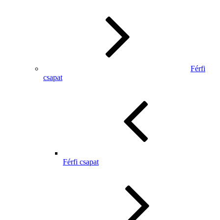
Férfi
csapat
Férfi csapat