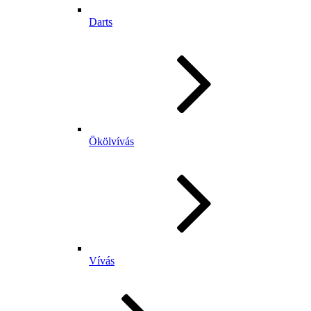
Darts
Ökölvívás
Vívás