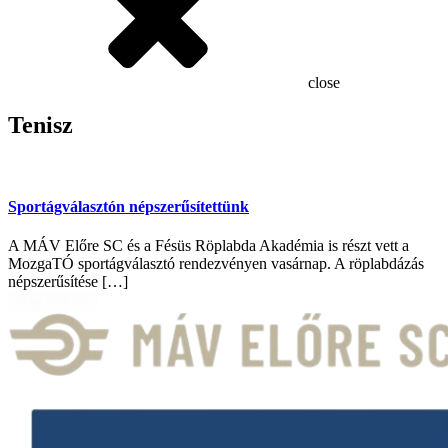
close
Tenisz
Sportágválasztón népszerűsítettünk
A MÁV Előre SC és a Fésüs Röplabda Akadémia is részt vett a
MozgaTÓ sportágválasztó rendezvényen vasárnap. A röplabdázás
népszerűsítése […]
Még több hír