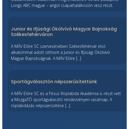
Longs ABC magyar – angol csapattalálkozón vesz részt.
Junior és Ifjúsági Ökölvívó Magyar Bajnokság
Székesfehérváron
A MÁV Előre SC szervezésében Székesfehérvár első
alkalommal adott otthont a Junior és Ifjúsági Ökölvívó
Magyar Bajnokságnak. A MÁV Előre […]
Sportágválasztón népszerűsítettünk
A MÁV Előre SC és a Fésüs Röplabda Akadémia is részt vett
a MozgaTÓ sportágválasztó rendezvényen vasárnap. A
röplabdázás népszerűsítése […]
MÉG TÖBB HÍR