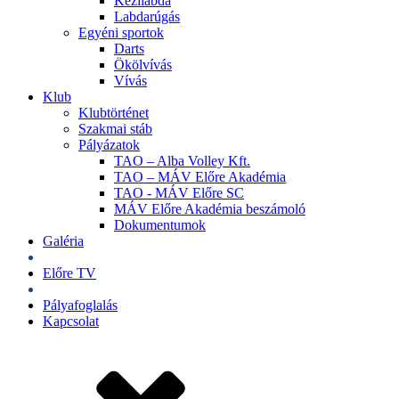
Kézilabda
Labdarúgás
Egyéni sportok
Darts
Ökölvívás
Vívás
Klub
Klubtörténet
Szakmai stáb
Pályázatok
TAO – Alba Volley Kft.
TAO – MÁV Előre Akadémia
TAO - MÁV Előre SC
MÁV Előre Akadémia beszámoló
Dokumentumok
Galéria
Jegyek
Előre TV
Shop
Pályafoglalás
Kapcsolat