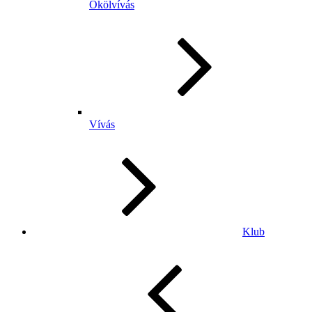
Ökölvívás
Vívás
Klub