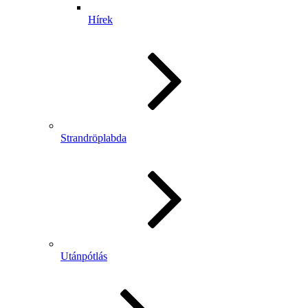
Hírek
Strandröplabda
Utánpótlás