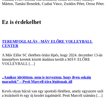
Márton, Tamási Benedek, Csabai Vince, Zsoldos Péter, Orosz Péter.
Ez is érdekelhet
TEREMFOGLALÁS - MÁV ELŐRE VOLLEYBALL
CENTER
A Máv Előre SC életében óriási lépés, hogy 2024. december 13-án
ünnepélyes keretek között átadásra került a MÁV ELŐRE
VOLLEYBALL […]
„Amikor idejöttem, nem is terveztem, hogy ilyen sokáig
maradok” – Pesti Marcell újra légiósnak áll
Kevés olyan búcsú van egy sportoló életében, amely egyszerre szól
a lezárásról és egy új kezdet izgalmáról. Pesti Marcell számára […]