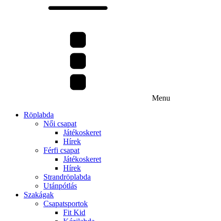
Menu
Röplabda
Női csapat
Játékoskeret
Hírek
Férfi csapat
Játékoskeret
Hírek
Strandröplabda
Utánpótlás
Szakágak
Csapatsportok
Fit Kid