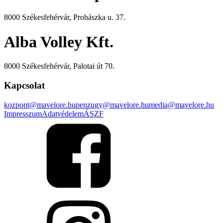
8000 Székesfehérvár, Prohászka u. 37.
Alba Volley Kft.
8000 Székesfehérvár, Palotai út 70.
Kapcsolat
kozpont@mavelore.hu
penzugy@mavelore.hu
media@mavelore.hu
Impresszum
Adatvédelem
ÁSZF