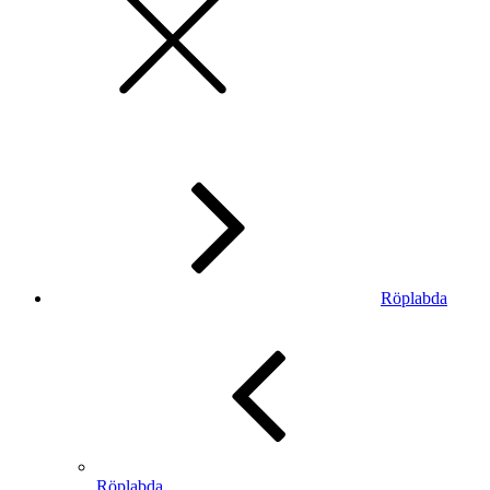
Röplabda
Röplabda