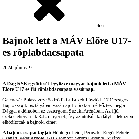
close
Bajnok lett a MÁV Előre U17-
es röplabdacsapata
2024. június. 9.
A Dág KSE együttesét legyőzve magyar bajnok lett a MÁV
Előre U17-es fiú röplabdacsapata vasárnap.
Gelencsér Balázs vezetőedző fiai a Buzek László U17 Országos
Bajnokság I. osztályában vasárnap 15 órakor mérkőztek meg a
Dággal a döntőben az esztergomi Suzuki Arénában. Az ifjú
székesfehérváriak 3-1-re nyertek, így az utolsó akadályt is leküzdve,
elhódították a bajnoki címet.
A bajnok csapat tagjai:
Héninger Péter, Peruszka Regő, Fekete
Csanád, Péter Arnold, Gál Zsombor, Strum Levente, Surányi