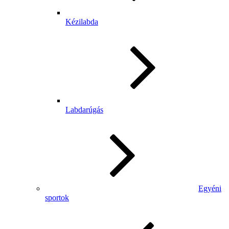
Kézilabda
Labdarúgás
Egyéni
sportok