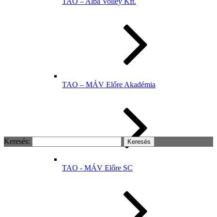
TAO – Alba Volley Kft.
TAO – MÁV Előre Akadémia
Keresés:
TAO - MÁV Előre SC