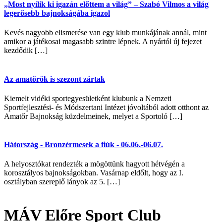
„Most nyílik ki igazán előttem a világ” – Szabó Vilmos a világ
legerősebb bajnokságába igazol
Kevés nagyobb elismerése van egy klub munkájának annál, mint
amikor a játékosai magasabb szintre lépnek. A nyártól új fejezet
kezdődik […]
Az amatőrök is szezont zártak
Kiemelt vidéki sportegyesületként klubunk a Nemzeti
Sportfejlesztési- és Módszertani Intézet jóvoltából adott otthont az
Amatőr Bajnokság küzdelmeinek, melyet a Sportoló […]
Hátország - Bronzérmesek a fiúk - 06.06.-06.07.
A helyosztókat rendezték a mögöttünk hagyott hétvégén a
korosztályos bajnokságokban. Vasárnap eldőlt, hogy az I.
osztályban szereplő lányok az 5. […]
MÁV Előre Sport Club