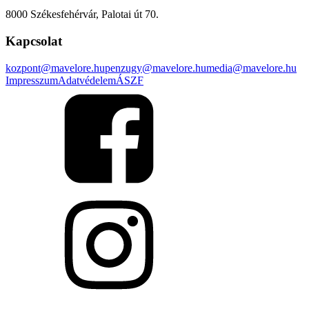
8000 Székesfehérvár, Palotai út 70.
Kapcsolat
kozpont@mavelore.hu
penzugy@mavelore.hu
media@mavelore.hu
Impresszum
Adatvédelem
ÁSZF