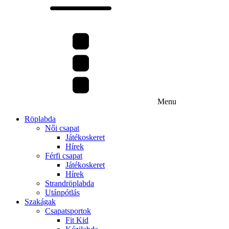
Menu
Röplabda
Női csapat
Játékoskeret
Hírek
Férfi csapat
Játékoskeret
Hírek
Strandröplabda
Utánpótlás
Szakágak
Csapatsportok
Fit Kid