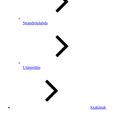
Strandröplabda
Utánpótlás
Szakágak