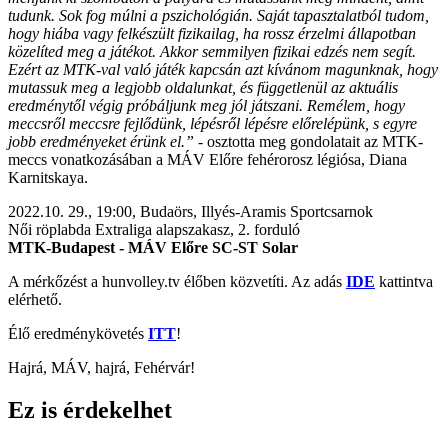
tudunk. Sok fog múlni a pszichológián. Saját tapasztalatból tudom,
hogy hiába vagy felkészült fizikailag, ha rossz érzelmi állapotban
közelíted meg a játékot. Akkor semmilyen fizikai edzés nem segít.
Ezért az MTK-val való játék kapcsán azt kívánom magunknak, hogy
mutassuk meg a legjobb oldalunkat, és függetlenül az aktuális
eredménytől végig próbáljunk meg jól játszani.
Remélem, hogy
meccsről meccsre fejlődünk, lépésről lépésre előrelépünk, s egyre
jobb eredményeket érünk el.
”
- osztotta meg gondolatait az MTK-
meccs vonatkozásában a MÁV Előre fehérorosz légiósa, Diana
Karnitskaya.
2022.10. 29., 19:00, Budaörs, Illyés-Aramis Sportcsarnok
Női röplabda Extraliga alapszakasz, 2. forduló
MTK-Budapest - MÁV Előre SC-ST Solar
A mérkőzést a hunvolley.tv élőben közvetíti. Az adás
IDE
kattintva
elérhető.
Élő eredménykövetés
ITT
!
Hajrá, MÁV, hajrá, Fehérvár!
Ez is érdekelhet