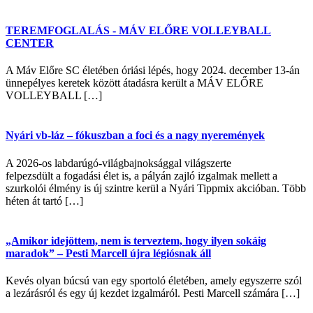
TEREMFOGLALÁS - MÁV ELŐRE VOLLEYBALL
CENTER
A Máv Előre SC életében óriási lépés, hogy 2024. december 13-án
ünnepélyes keretek között átadásra került a MÁV ELŐRE
VOLLEYBALL […]
Nyári vb-láz – fókuszban a foci és a nagy nyeremények
A 2026-os labdarúgó-világbajnoksággal világszerte
felpezsdült a fogadási élet is, a pályán zajló izgalmak mellett a
szurkolói élmény is új szintre kerül a Nyári Tippmix akcióban. Több
héten át tartó […]
„Amikor idejöttem, nem is terveztem, hogy ilyen sokáig
maradok” – Pesti Marcell újra légiósnak áll
Kevés olyan búcsú van egy sportoló életében, amely egyszerre szól
a lezárásról és egy új kezdet izgalmáról. Pesti Marcell számára […]