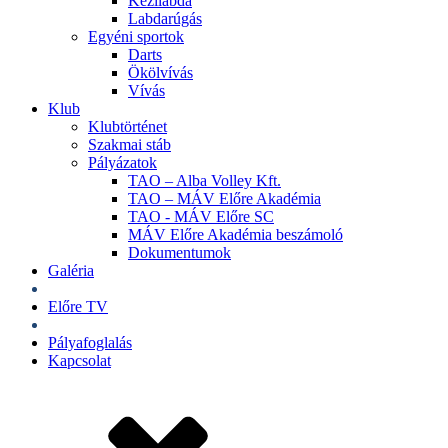
Kézilabda
Labdarúgás
Egyéni sportok
Darts
Ökölvívás
Vívás
Klub
Klubtörténet
Szakmai stáb
Pályázatok
TAO – Alba Volley Kft.
TAO – MÁV Előre Akadémia
TAO - MÁV Előre SC
MÁV Előre Akadémia beszámoló
Dokumentumok
Galéria
Jegyek
Előre TV
Shop
Pályafoglalás
Kapcsolat