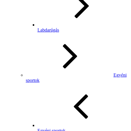
Labdarúgás
Egyéni
sportok
Egyéni sportok