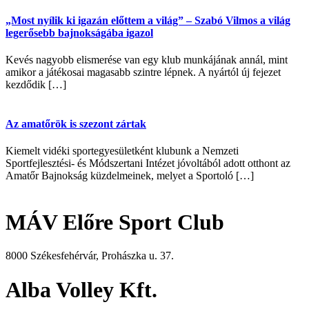
„Most nyílik ki igazán előttem a világ” – Szabó Vilmos a világ
legerősebb bajnokságába igazol
Kevés nagyobb elismerése van egy klub munkájának annál, mint
amikor a játékosai magasabb szintre lépnek. A nyártól új fejezet
kezdődik […]
Az amatőrök is szezont zártak
Kiemelt vidéki sportegyesületként klubunk a Nemzeti
Sportfejlesztési- és Módszertani Intézet jóvoltából adott otthont az
Amatőr Bajnokság küzdelmeinek, melyet a Sportoló […]
MÁV Előre Sport Club
8000 Székesfehérvár, Prohászka u. 37.
Alba Volley Kft.