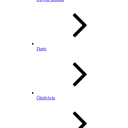
Darts
Ökölvívás