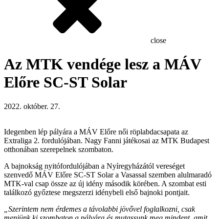
close
Az MTK vendége lesz a MÁV
Előre SC-ST Solar
2022. október. 27.
Idegenben lép pályára a MÁV Előre női röplabdacsapata az
Extraliga 2. fordulójában. Nagy Fanni játékosai az MTK Budapest
otthonában szerepelnek szombaton.
A bajnokság nyitófordulójában a Nyíregyházától vereséget
szenvedő MÁV Előre SC-ST Solar a Vasassal szemben alulmaradó
MTK-val csap össze az új idény második körében. A szombat esti
találkozó győztese megszerzi idénybeli első bajnoki pontjait.
„Szerintem nem érdemes a távolabbi jövővel foglalkozni, csak
menjünk ki szombaton a pályára és mutassunk meg mindent, amit