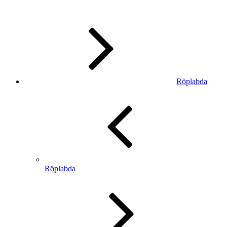
Röplabda
Röplabda