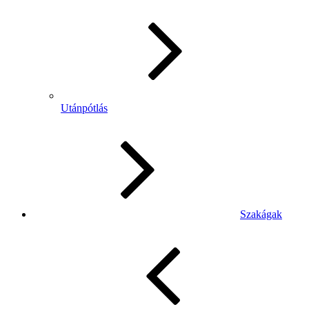
Utánpótlás
Szakágak