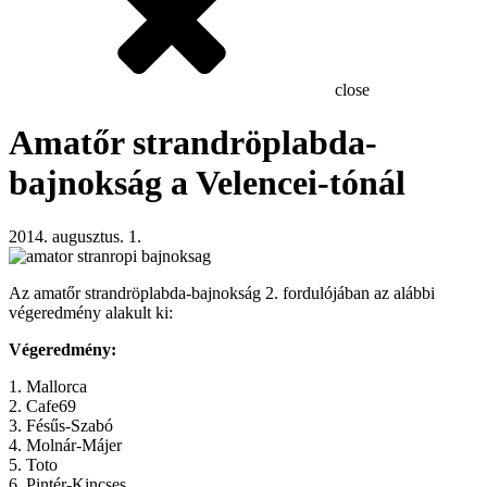
close
Amatőr strandröplabda-
bajnokság a Velencei-tónál
2014. augusztus. 1.
Az amatőr strandröplabda-bajnokság 2. fordulójában az alábbi
végeredmény alakult ki:
Végeredmény:
1. Mallorca
2. Cafe69
3. Fésűs-Szabó
4. Molnár-Májer
5. Toto
6. Pintér-Kincses