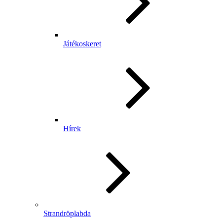
Játékoskeret
Hírek
Strandröplabda