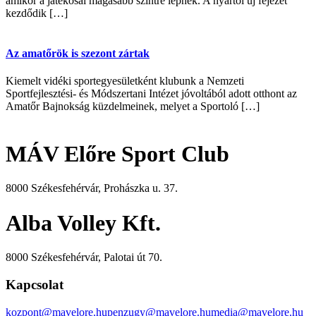
amikor a játékosai magasabb szintre lépnek. A nyártól új fejezet
kezdődik […]
Az amatőrök is szezont zártak
Kiemelt vidéki sportegyesületként klubunk a Nemzeti
Sportfejlesztési- és Módszertani Intézet jóvoltából adott otthont az
Amatőr Bajnokság küzdelmeinek, melyet a Sportoló […]
MÁV Előre Sport Club
8000 Székesfehérvár, Prohászka u. 37.
Alba Volley Kft.
8000 Székesfehérvár, Palotai út 70.
Kapcsolat
kozpont@mavelore.hu
penzugy@mavelore.hu
media@mavelore.hu