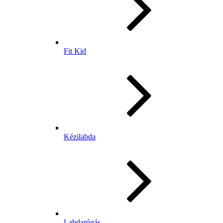
Fit Kid
Kézilabda
Labdarúgás