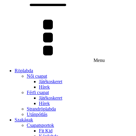
Menu
Röplabda
Női csapat
Játékoskeret
Hírek
Férfi csapat
Játékoskeret
Hírek
Strandröplabda
Utánpótlás
Szakágak
Csapatsportok
Fit Kid