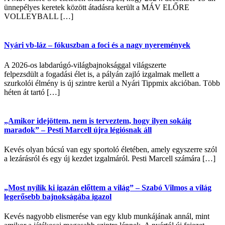
ünnepélyes keretek között átadásra került a MÁV ELŐRE
VOLLEYBALL […]
Nyári vb-láz – fókuszban a foci és a nagy nyeremények
A 2026-os labdarúgó-világbajnoksággal világszerte
felpezsdült a fogadási élet is, a pályán zajló izgalmak mellett a
szurkolói élmény is új szintre kerül a Nyári Tippmix akcióban. Több
héten át tartó […]
„Amikor idejöttem, nem is terveztem, hogy ilyen sokáig
maradok” – Pesti Marcell újra légiósnak áll
Kevés olyan búcsú van egy sportoló életében, amely egyszerre szól
a lezárásról és egy új kezdet izgalmáról. Pesti Marcell számára […]
„Most nyílik ki igazán előttem a világ” – Szabó Vilmos a világ
legerősebb bajnokságába igazol
Kevés nagyobb elismerése van egy klub munkájának annál, mint