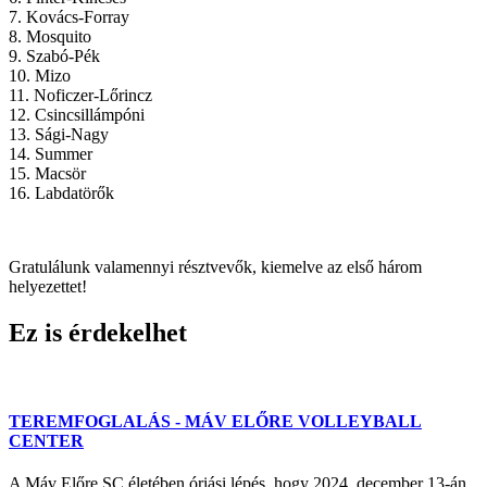
7. Kovács-Forray
8. Mosquito
9. Szabó-Pék
10. Mizo
11. Noficzer-Lőrincz
12. Csincsillámpóni
13. Sági-Nagy
14. Summer
15. Macsör
16. Labdatörők
Gratulálunk valamennyi résztvevők, kiemelve az első három
helyezettet!
Ez is érdekelhet
TEREMFOGLALÁS - MÁV ELŐRE VOLLEYBALL
CENTER
A Máv Előre SC életében óriási lépés, hogy 2024. december 13-án