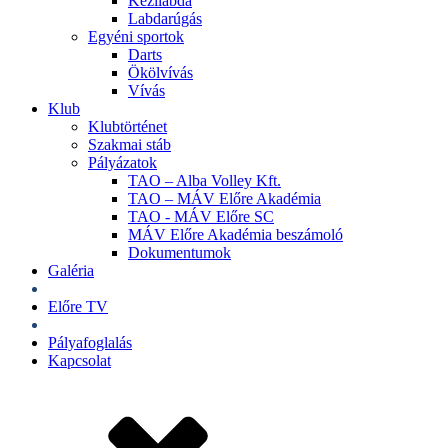
Kézilabda
Labdarúgás
Egyéni sportok
Darts
Ökölvívás
Vívás
Klub
Klubtörténet
Szakmai stáb
Pályázatok
TAO – Alba Volley Kft.
TAO – MÁV Előre Akadémia
TAO - MÁV Előre SC
MÁV Előre Akadémia beszámoló
Dokumentumok
Galéria
Jegyek
Előre TV
Shop
Pályafoglalás
Kapcsolat