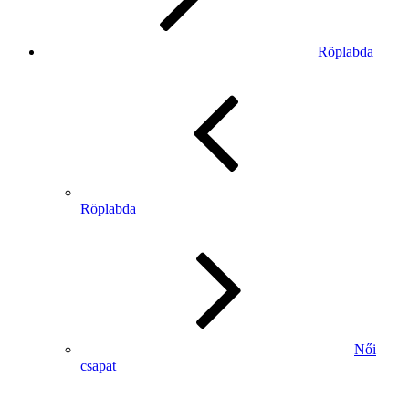
Röplabda
Röplabda
Női
csapat