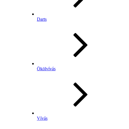
Darts
Ökölvívás
Vívás