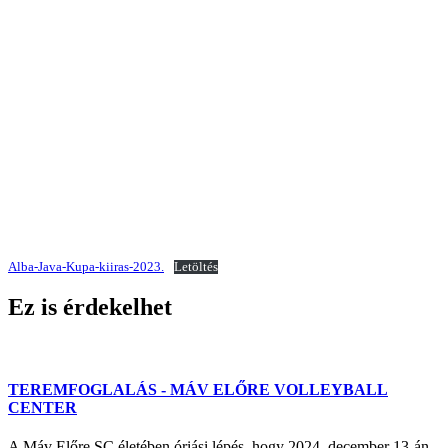
Alba-Java-Kupa-kiiras-2023.
Letöltés
Ez is érdekelhet
TEREMFOGLALÁS - MÁV ELŐRE VOLLEYBALL
CENTER
A Máv Előre SC életében óriási lépés, hogy 2024. december 13-án