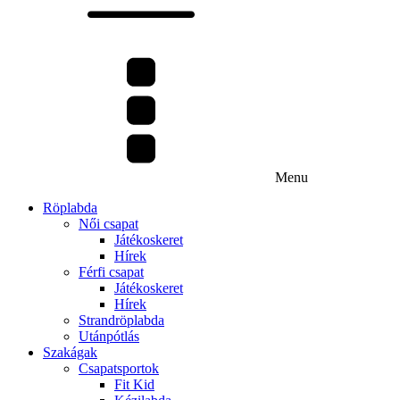
Menu
Röplabda
Női csapat
Játékoskeret
Hírek
Férfi csapat
Játékoskeret
Hírek
Strandröplabda
Utánpótlás
Szakágak
Csapatsportok
Fit Kid