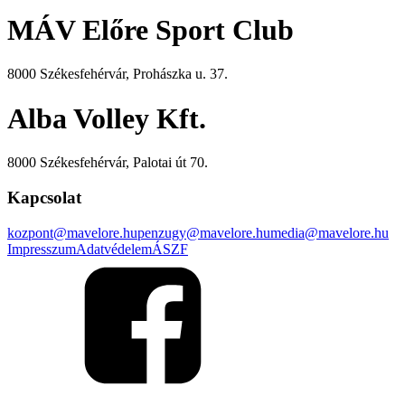
MÁV Előre Sport Club
8000 Székesfehérvár, Prohászka u. 37.
Alba Volley Kft.
8000 Székesfehérvár, Palotai út 70.
Kapcsolat
kozpont@mavelore.hu
penzugy@mavelore.hu
media@mavelore.hu
Impresszum
Adatvédelem
ÁSZF