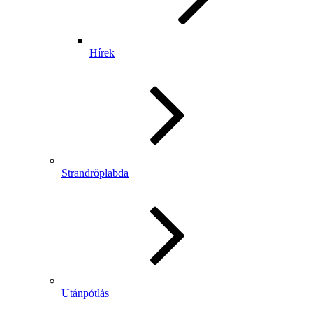
Hírek
Strandröplabda
Utánpótlás