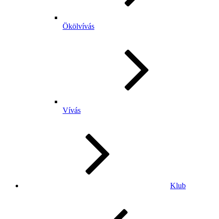
Ökölvívás
Vívás
Klub