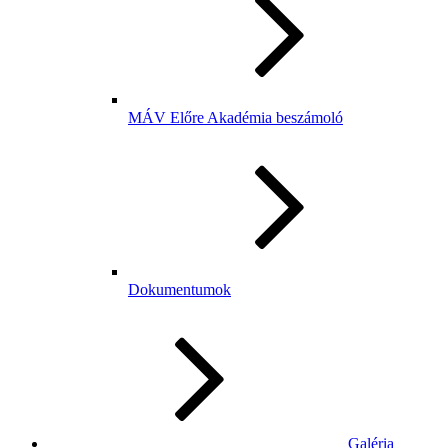
MÁV Előre Akadémia beszámoló
Dokumentumok
Galéria