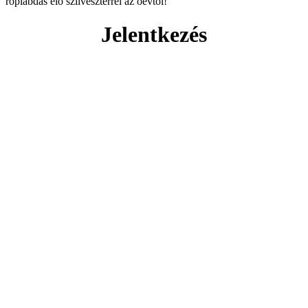
röplabdás elő szilveszterrel az óévtől!
Jelentkezés