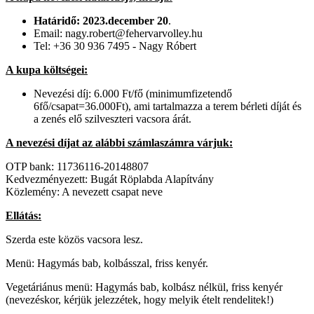
Határidő: 2023.december 20
.
Email: nagy.robert@fehervarvolley.hu
Tel: +36 30 936 7495 - Nagy Róbert
A kupa költségei:
Nevezési díj: 6.000 Ft/fő (minimumfizetendő
6fő/csapat=36.000Ft), ami tartalmazza a terem bérleti díját és
a zenés elő szilveszteri vacsora árát.
A nevezési díjat az alábbi számlaszámra várjuk:
OTP bank: 11736116-20148807
Kedvezményezett: Bugát Röplabda Alapítvány
Közlemény: A nevezett csapat neve
Ellátás:
Szerda este közös vacsora lesz.
Menü: Hagymás bab, kolbásszal, friss kenyér.
Vegetáriánus menü: Hagymás bab, kolbász nélkül, friss kenyér
(nevezéskor, kérjük jelezzétek, hogy melyik ételt rendelitek!)