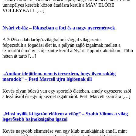
ünnepélyes keretek között átadásra került a MÁV ELŐRE
VOLLEYBALL […]
Nyári vb-láz – fókuszban a foci és a nagy nyeremények
A 2026-os labdarúgó-világbajnoksággal világszerte
felpezsdült a fogadási élet is, a pályán zajló izgalmak mellett a
szurkolói élmény is új szintre kerül a Nyári Tippmix akcióban. Több
héten át tartó […]
„Amikor idejöttem, nem is terveztem, hogy ilyen sokáig
maradok” – Pesti Marcell újra légiósnak áll
Kevés olyan búcsú van egy sportoló életében, amely egyszerre szól
a lezárásról és egy új kezdet izgalmáról. Pesti Marcell számára […]
„Most nyílik ki igazán előttem a világ” – Szabó Vilmos a világ
legerősebb bajnokságába igazol
Kevés nagyobb elismerése van egy klub munkájának annál, mint