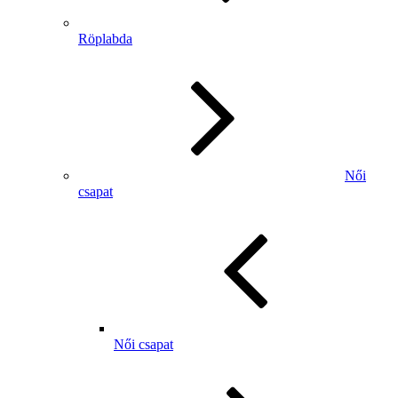
Röplabda
Női
csapat
Női csapat