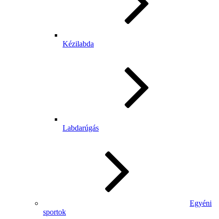
Kézilabda
Labdarúgás
Egyéni
sportok