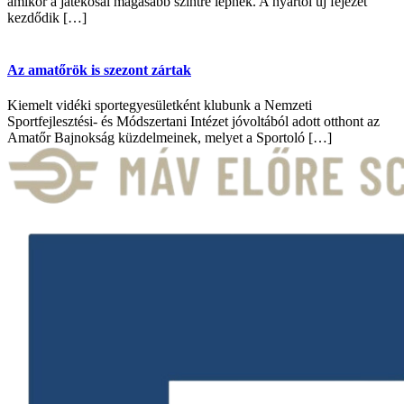
amikor a játékosai magasabb szintre lépnek. A nyártól új fejezet
kezdődik […]
Az amatőrök is szezont zártak
Kiemelt vidéki sportegyesületként klubunk a Nemzeti
Sportfejlesztési- és Módszertani Intézet jóvoltából adott otthont az
Amatőr Bajnokság küzdelmeinek, melyet a Sportoló […]