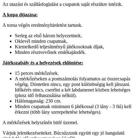
Az utazást és szállásfoglalást a csapatok saját részükre intézik.
A kupa díjazása:
A torna végén eredményhirdetést tartunk.
Serleg az első három helyezettnek,
Oklevél minden csapatnak,
Kiemelkedő teljesítményű játékosoknak díjak,
Minden résztvevőnek emlékajándék.
Játékszabály és a helyezések eldöntése:
15 perces mérkőzések.
A mérkőzéseken a pontszámolás folyamatos az összecsapás
végéig. Döntetlen nincs, egy pont különbségig kell játszani.
Időkérés nincs, cserélni a két labdamenet közben lehetséges
(plusz idő felhasználása nélkül).
Hálómagasság: 230 cm.
Minden csapatnak minimum 6 játékossal (3 lány - 3 fiú) kell
érkezni (több lány szerepeltetése lehetséges).
A mérkőzések helyszínén büfé üzemel.
Várjuk jelentkezéseiteket. Búcsúzzunk együtt egy jó hangulatú