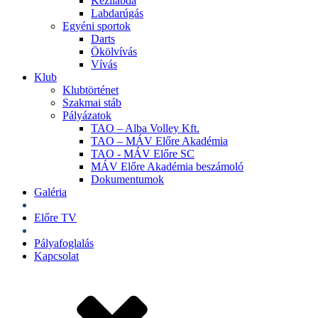
Kézilabda
Labdarúgás
Egyéni sportok
Darts
Ökölvívás
Vívás
Klub
Klubtörténet
Szakmai stáb
Pályázatok
TAO – Alba Volley Kft.
TAO – MÁV Előre Akadémia
TAO - MÁV Előre SC
MÁV Előre Akadémia beszámoló
Dokumentumok
Galéria
Jegyek
Előre TV
Shop
Pályafoglalás
Kapcsolat