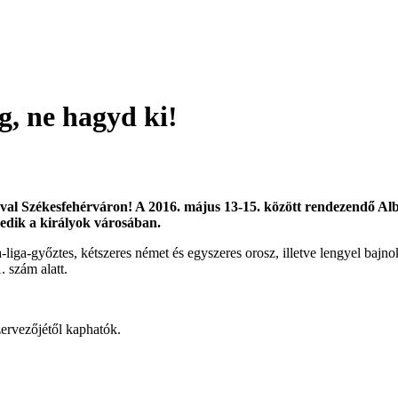
, ne hagyd ki!
jával Székesfehérváron! A 2016. május 13-15. között rendezendő 
edik a királyok városában.
ga-győztes, kétszeres német és egyszeres orosz, illetve lengyel bajno
 szám alatt.
zervezőjétől kaphatók.