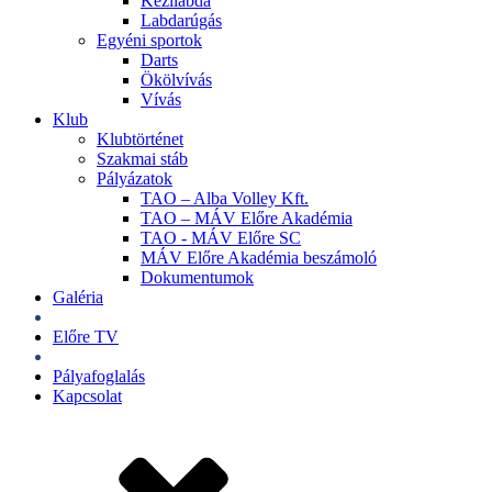
Kézilabda
Labdarúgás
Egyéni sportok
Darts
Ökölvívás
Vívás
Klub
Klubtörténet
Szakmai stáb
Pályázatok
TAO – Alba Volley Kft.
TAO – MÁV Előre Akadémia
TAO - MÁV Előre SC
MÁV Előre Akadémia beszámoló
Dokumentumok
Galéria
Jegyek
Előre TV
Shop
Pályafoglalás
Kapcsolat