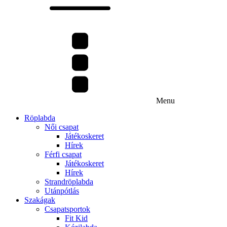
Menu
Röplabda
Női csapat
Játékoskeret
Hírek
Férfi csapat
Játékoskeret
Hírek
Strandröplabda
Utánpótlás
Szakágak
Csapatsportok
Fit Kid