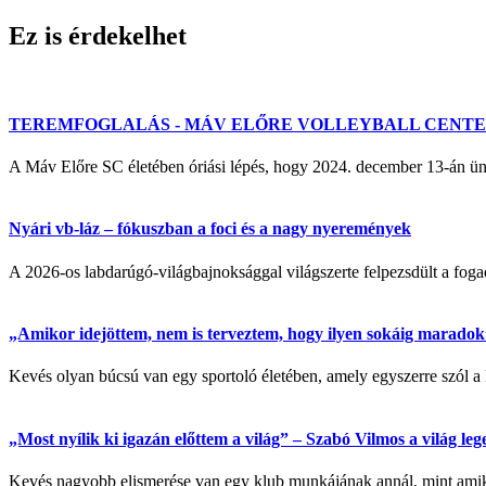
Ez is érdekelhet
TEREMFOGLALÁS - MÁV ELŐRE VOLLEYBALL CENT
A Máv Előre SC életében óriási lépés, hogy 2024. december 13-á
Nyári vb-láz – fókuszban a foci és a nagy nyeremények
A 2026-os labdarúgó-világbajnoksággal világszerte felpezsdült a fogadá
„Amikor idejöttem, nem is terveztem, hogy ilyen sokáig maradok” 
Kevés olyan búcsú van egy sportoló életében, amely egyszerre szól a 
„Most nyílik ki igazán előttem a világ” – Szabó Vilmos a világ l
Kevés nagyobb elismerése van egy klub munkájának annál, mint amikor