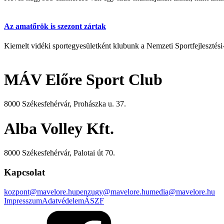
Az amatőrök is szezont zártak
Kiemelt vidéki sportegyesületként klubunk a Nemzeti Sportfejlesztési
MÁV Előre Sport Club
8000 Székesfehérvár, Prohászka u. 37.
Alba Volley Kft.
8000 Székesfehérvár, Palotai út 70.
Kapcsolat
kozpont@mavelore.hu
penzugy@mavelore.hu
media@mavelore.hu
Impresszum
Adatvédelem
ÁSZF