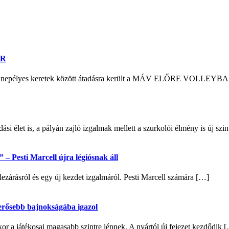
ER
n ünnepélyes keretek között átadásra került a MÁV ELŐRE VOLLEYB
si élet is, a pályán zajló izgalmak mellett a szurkolói élmény is új sz
– Pesti Marcell újra légiósnak áll
lezárásról és egy új kezdet izgalmáról. Pesti Marcell számára […]
egerősebb bajnokságába igazol
 a játékosai magasabb szintre lépnek. A nyártól új fejezet kezdődik 