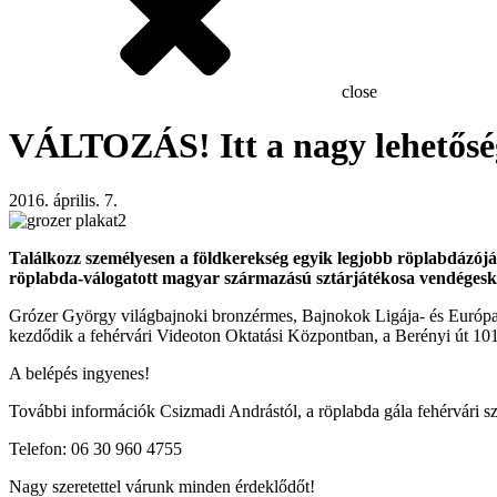
close
VÁLTOZÁS! Itt a nagy lehetőség
2016. április. 7.
Találkozz személyesen a földkerekség egyik legjobb röplabdázó
röplabda-válogatott magyar származású sztárjátékosa vendégesk
Grózer György világbajnoki bronzérmes, Bajnokok Ligája- és Európa-li
kezdődik a fehérvári Videoton Oktatási Központban, a Berényi út 101.
A belépés ingyenes!
További információk Csizmadi Andrástól, a röplabda gála fehérvári s
Telefon: 06 30 960 4755
Nagy szeretettel várunk minden érdeklődőt!