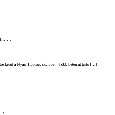
ALL […]
intre kerül a Nyári Tippmix akcióban. Több héten át tartó […]
[…]