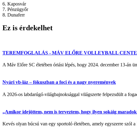
6. Kaposvár
7. Pénzügyőr
8. Dunaferr
Ez is érdekelhet
TEREMFOGLALÁS - MÁV ELŐRE VOLLEYBALL CENT
A Máv Előre SC életében óriási lépés, hogy 2024. december 13-á
Nyári vb-láz – fókuszban a foci és a nagy nyeremények
A 2026-os labdarúgó-világbajnoksággal világszerte felpezsdült a fogadá
„Amikor idejöttem, nem is terveztem, hogy ilyen sokáig maradok” 
Kevés olyan búcsú van egy sportoló életében, amely egyszerre szól a 