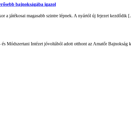
egerősebb bajnokságába igazol
 a játékosai magasabb szintre lépnek. A nyártól új fejezet kezdődik 
- és Módszertani Intézet jóvoltából adott otthont az Amatőr Bajnokság