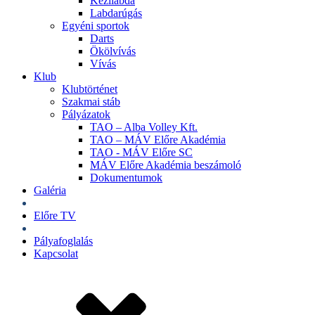
Kézilabda
Labdarúgás
Egyéni sportok
Darts
Ökölvívás
Vívás
Klub
Klubtörténet
Szakmai stáb
Pályázatok
TAO – Alba Volley Kft.
TAO – MÁV Előre Akadémia
TAO - MÁV Előre SC
MÁV Előre Akadémia beszámoló
Dokumentumok
Galéria
Jegyek
Előre TV
Shop
Pályafoglalás
Kapcsolat