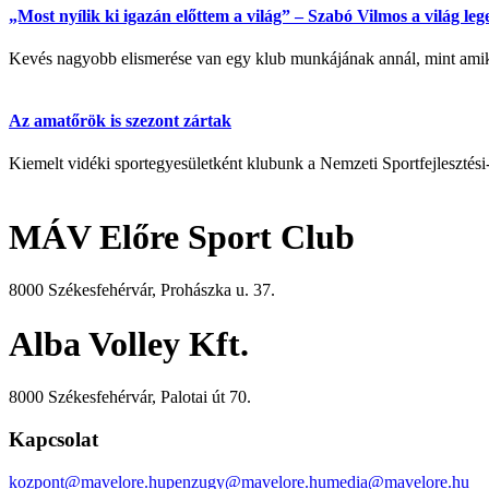
„Most nyílik ki igazán előttem a világ” – Szabó Vilmos a világ l
Kevés nagyobb elismerése van egy klub munkájának annál, mint amikor
Az amatőrök is szezont zártak
Kiemelt vidéki sportegyesületként klubunk a Nemzeti Sportfejlesztési
MÁV Előre Sport Club
8000 Székesfehérvár, Prohászka u. 37.
Alba Volley Kft.
8000 Székesfehérvár, Palotai út 70.
Kapcsolat
kozpont@mavelore.hu
penzugy@mavelore.hu
media@mavelore.hu