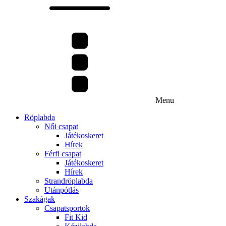
Menu
Röplabda
Női csapat
Játékoskeret
Hírek
Férfi csapat
Játékoskeret
Hírek
Strandröplabda
Utánpótlás
Szakágak
Csapatsportok
Fit Kid