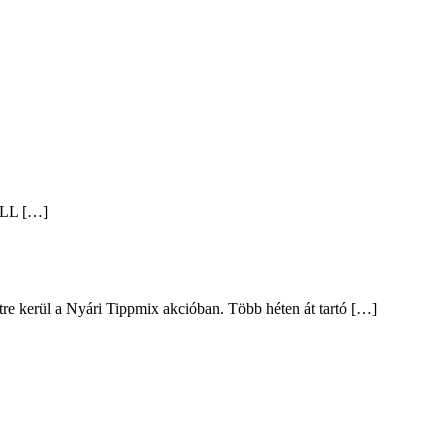
ALL […]
intre kerül a Nyári Tippmix akcióban. Több héten át tartó […]