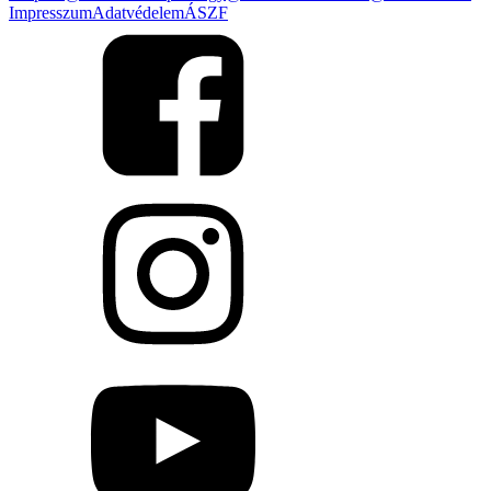
Impresszum
Adatvédelem
ÁSZF