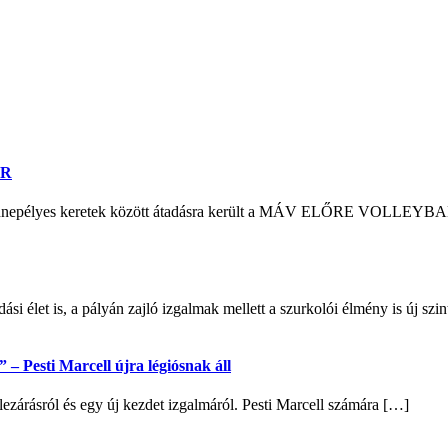
ER
n ünnepélyes keretek között átadásra került a MÁV ELŐRE VOLLEYB
si élet is, a pályán zajló izgalmak mellett a szurkolói élmény is új sz
– Pesti Marcell újra légiósnak áll
lezárásról és egy új kezdet izgalmáról. Pesti Marcell számára […]