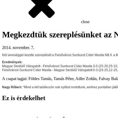
close
Megkezdtük szereplésünket az 
2014. november. 7.
Két vereséggel kezdte szereplését a Felsővárosi Sunburst Cider Masita NB II. a f
Eredmények:
Magyar Serdülő Válogatott - Felsővárosi Sunburst Cider Masita 3-0 (25-20,25-10
Felsővárosi Sunburst Cider Masita - Magyar Serdülő Válogatott 0-3 (23-25,12-25
A csapat tagjai: Földes Tamás, Tamás Péter, Adler Zoltán, Falvay 
Nagy Róbert:
"Mind a két találkozón sok nyitást rontottunk, amihez pontatlan ját
Ez is érdekelhet