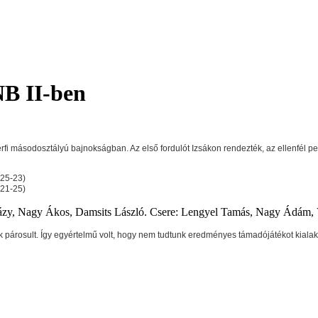
NB II-ben
érfi másodosztályú bajnokságban. Az első fordulót Izsákon rendezték, az ellenfél 
,25-23)
,21-25)
Balázy, Nagy Ákos, Damsits László. Csere: Lengyel Tamás, Nagy Ádám,
ék párosult. Így egyértelmű volt, hogy nem tudtunk eredményes támadójátékot kialakí