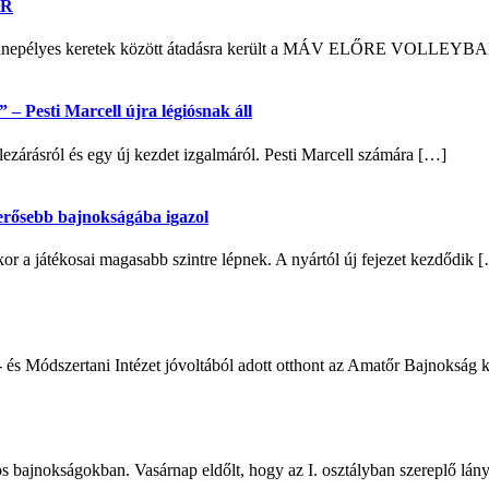
ER
n ünnepélyes keretek között átadásra került a MÁV ELŐRE VOLLEYB
– Pesti Marcell újra légiósnak áll
lezárásról és egy új kezdet izgalmáról. Pesti Marcell számára […]
egerősebb bajnokságába igazol
 a játékosai magasabb szintre lépnek. A nyártól új fejezet kezdődik 
- és Módszertani Intézet jóvoltából adott otthont az Amatőr Bajnokság
s bajnokságokban. Vasárnap eldőlt, hogy az I. osztályban szereplő lán