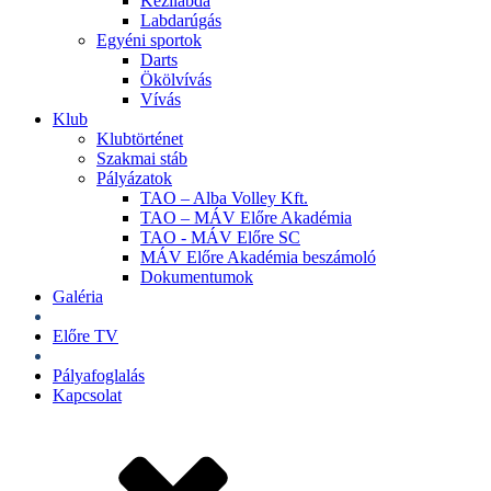
Kézilabda
Labdarúgás
Egyéni sportok
Darts
Ökölvívás
Vívás
Klub
Klubtörténet
Szakmai stáb
Pályázatok
TAO – Alba Volley Kft.
TAO – MÁV Előre Akadémia
TAO - MÁV Előre SC
MÁV Előre Akadémia beszámoló
Dokumentumok
Galéria
Jegyek
Előre TV
Shop
Pályafoglalás
Kapcsolat