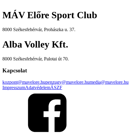
MÁV Előre Sport Club
8000 Székesfehérvár, Prohászka u. 37.
Alba Volley Kft.
8000 Székesfehérvár, Palotai út 70.
Kapcsolat
kozpont@mavelore.hu
penzugy@mavelore.hu
media@mavelore.hu
Impresszum
Adatvédelem
ÁSZF