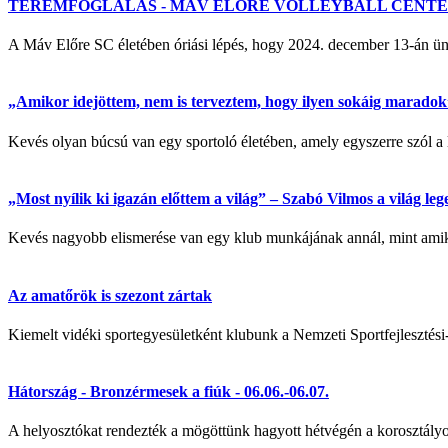
TEREMFOGLALÁS - MÁV ELŐRE VOLLEYBALL CENT
A Máv Előre SC életében óriási lépés, hogy 2024. december 13-á
„Amikor idejöttem, nem is terveztem, hogy ilyen sokáig maradok” 
Kevés olyan búcsú van egy sportoló életében, amely egyszerre szól a 
„Most nyílik ki igazán előttem a világ” – Szabó Vilmos a világ l
Kevés nagyobb elismerése van egy klub munkájának annál, mint amikor
Az amatőrök is szezont zártak
Kiemelt vidéki sportegyesületként klubunk a Nemzeti Sportfejlesztési
Hátország - Bronzérmesek a fiúk - 06.06.-06.07.
A helyosztókat rendezték a mögöttünk hagyott hétvégén a korosztályo