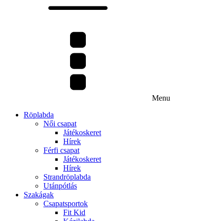
Menu
Röplabda
Női csapat
Játékoskeret
Hírek
Férfi csapat
Játékoskeret
Hírek
Strandröplabda
Utánpótlás
Szakágak
Csapatsportok
Fit Kid