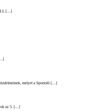
ALL […]
[…]
 küzdelmeinek, melyet a Sportoló […]
yok az 5. […]