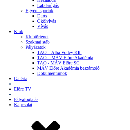
Kézilabda
Labdarúgás
Egyéni sportok
Darts
Ökölvívás
Vívás
Klub
Klubtörténet
Szakmai stáb
Pályázatok
TAO – Alba Volley Kft.
TAO – MÁV Előre Akadémia
TAO - MÁV Előre SC
MÁV Előre Akadémia beszámoló
Dokumentumok
Galéria
Jegyek
Előre TV
Shop
Pályafoglalás
Kapcsolat