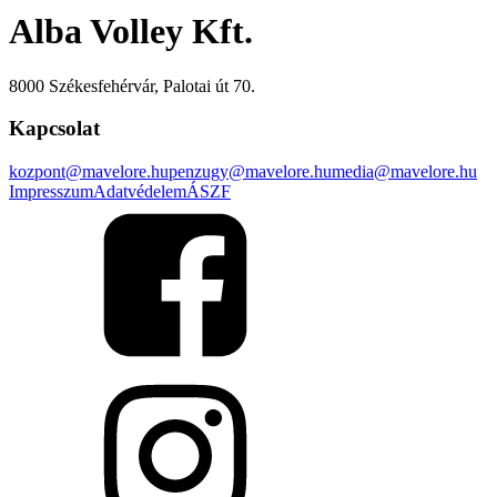
Alba Volley Kft.
8000 Székesfehérvár, Palotai út 70.
Kapcsolat
kozpont@mavelore.hu
penzugy@mavelore.hu
media@mavelore.hu
Impresszum
Adatvédelem
ÁSZF