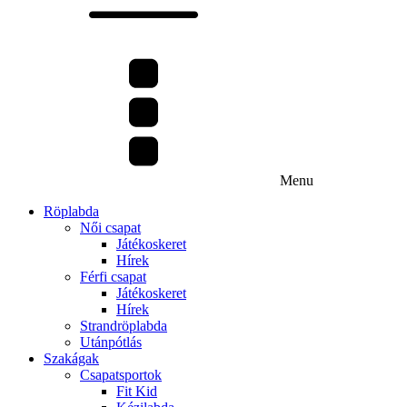
Menu
Röplabda
Női csapat
Játékoskeret
Hírek
Férfi csapat
Játékoskeret
Hírek
Strandröplabda
Utánpótlás
Szakágak
Csapatsportok
Fit Kid