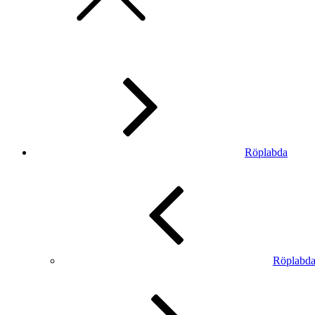
Röplabda
Röplabd