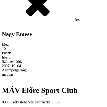
close
Nagy Emese
Mez:
10
Poszt:
liberó
Születési idő:
2007. 10. 04.
Állampolgárság:
magyar
MÁV Előre Sport Club
8000 Székesfehérvár, Prohászka u. 37.