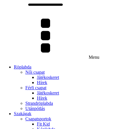
Menu
Röplabda
Női csapat
Játékoskeret
Hírek
Férfi csapat
Játékoskeret
Hírek
Strandröplabda
Utánpótlás
Szakágak
Csapatsportok
Fit Kid