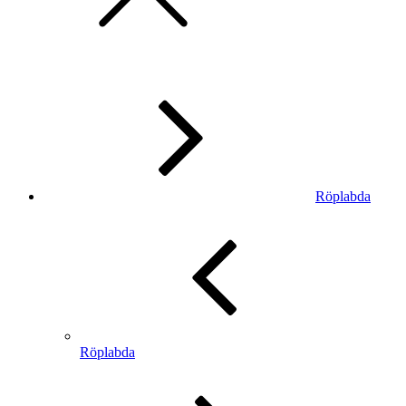
Röplabda
Röplabda