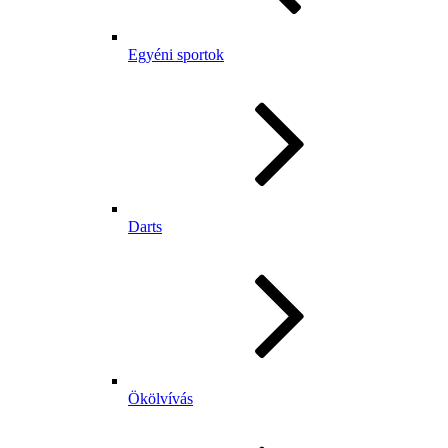
Egyéni sportok
Darts
Ökölvívás