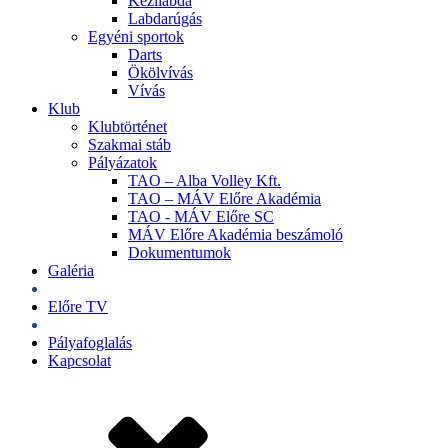
Kézilabda
Labdarúgás
Egyéni sportok
Darts
Ökölvívás
Vívás
Klub
Klubtörténet
Szakmai stáb
Pályázatok
TAO – Alba Volley Kft.
TAO – MÁV Előre Akadémia
TAO - MÁV Előre SC
MÁV Előre Akadémia beszámoló
Dokumentumok
Galéria
Jegyek
Előre TV
Shop
Pályafoglalás
Kapcsolat