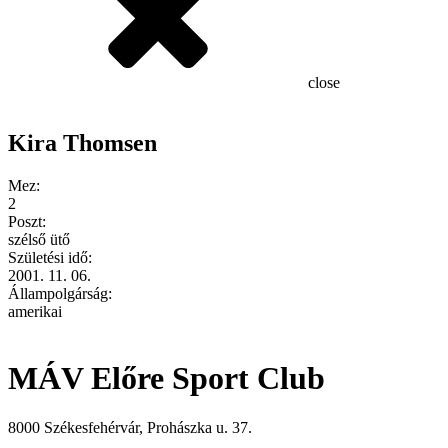
close
Kira Thomsen
Mez:
2
Poszt:
szélső ütő
Születési idő:
2001. 11. 06.
Állampolgárság:
amerikai
MÁV Előre Sport Club
8000 Székesfehérvár, Prohászka u. 37.