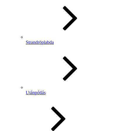
Strandröplabda
Utánpótlás