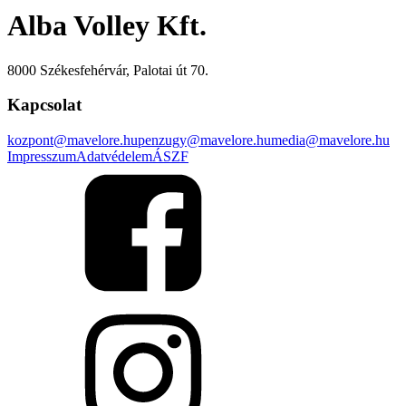
Alba Volley Kft.
8000 Székesfehérvár, Palotai út 70.
Kapcsolat
kozpont@mavelore.hu
penzugy@mavelore.hu
media@mavelore.hu
Impresszum
Adatvédelem
ÁSZF