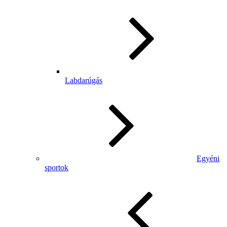
Labdarúgás
Egyéni
sportok