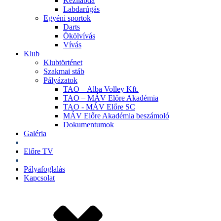
Kézilabda
Labdarúgás
Egyéni sportok
Darts
Ökölvívás
Vívás
Klub
Klubtörténet
Szakmai stáb
Pályázatok
TAO – Alba Volley Kft.
TAO – MÁV Előre Akadémia
TAO - MÁV Előre SC
MÁV Előre Akadémia beszámoló
Dokumentumok
Galéria
Jegyek
Előre TV
Shop
Pályafoglalás
Kapcsolat