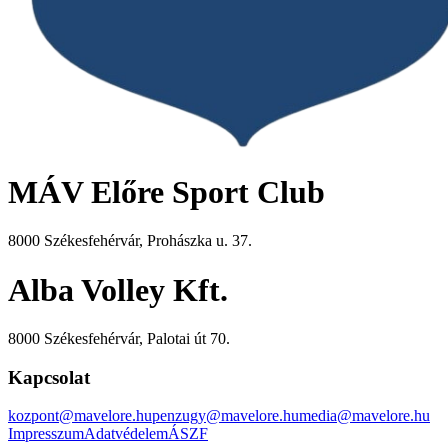
MÁV Előre Sport Club
8000 Székesfehérvár, Prohászka u. 37.
Alba Volley Kft.
8000 Székesfehérvár, Palotai út 70.
Kapcsolat
kozpont@mavelore.hu
penzugy@mavelore.hu
media@mavelore.hu
Impresszum
Adatvédelem
ÁSZF