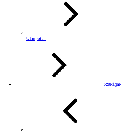
Utánpótlás
Szakágak