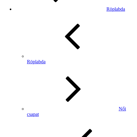
Röplabda
Röplabda
Női
csapat