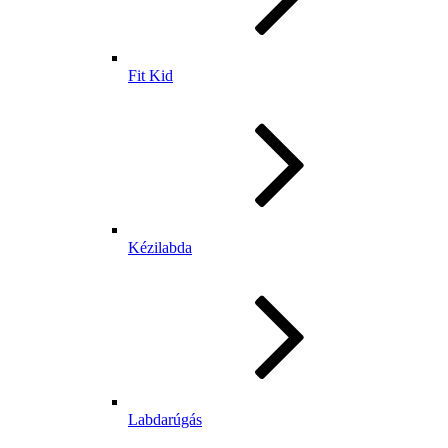
Fit Kid
Kézilabda
Labdarúgás