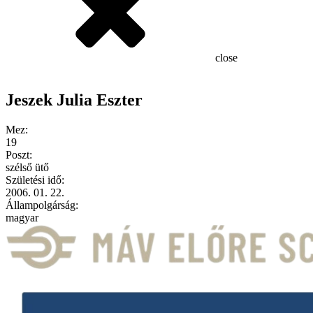
close
Jeszek Julia Eszter
Mez:
19
Poszt:
szélső ütő
Születési idő:
2006. 01. 22.
Állampolgárság:
magyar