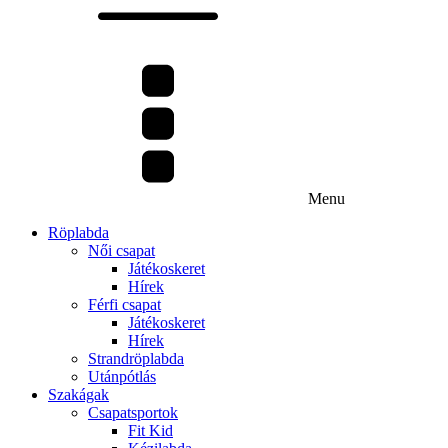
Menu
Röplabda
Női csapat
Játékoskeret
Hírek
Férfi csapat
Játékoskeret
Hírek
Strandröplabda
Utánpótlás
Szakágak
Csapatsportok
Fit Kid