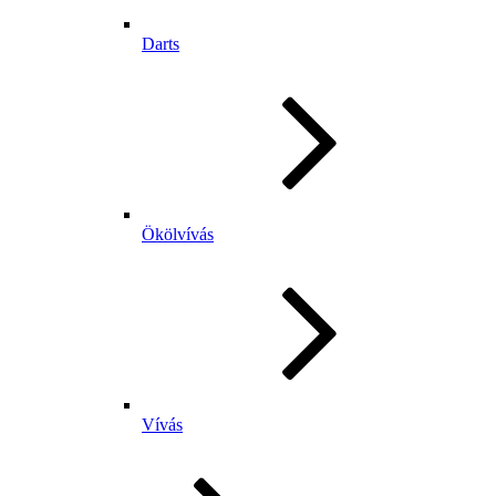
Darts
Ökölvívás
Vívás