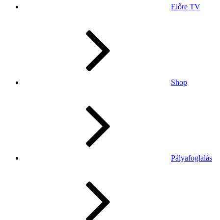
Előre TV
Shop
Pályafoglalás