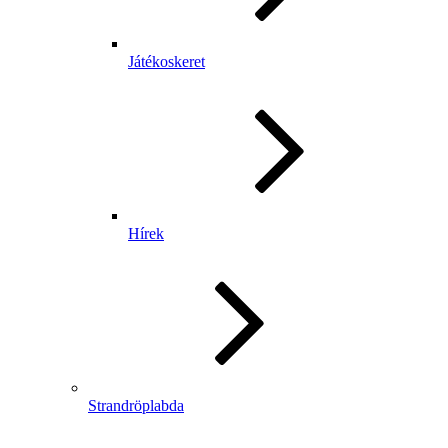
Játékoskeret
Hírek
Strandröplabda