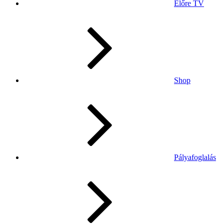
Előre TV
Shop
Pályafoglalás