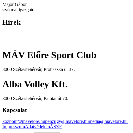
Major Gábor
szakmai igazgató
Hírek
MÁV Előre Sport Club
8000 Székesfehérvár, Prohászka u. 37.
Alba Volley Kft.
8000 Székesfehérvár, Palotai út 70.
Kapcsolat
kozpont@mavelore.hu
penzugy@mavelore.hu
media@mavelore.hu
Impresszum
Adatvédelem
ÁSZF