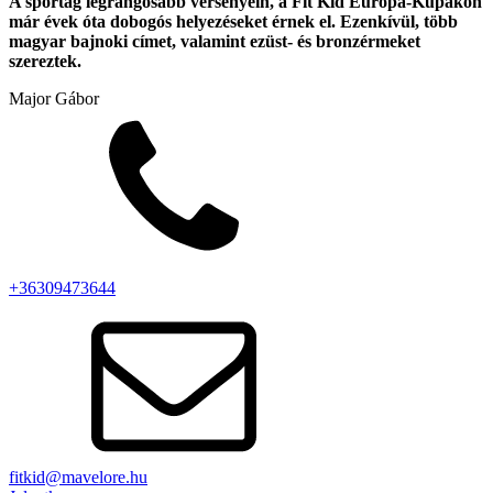
A sportág legrangosabb versenyein, a Fit Kid Európa-Kupákon
már évek óta dobogós helyezéseket érnek el. Ezenkívül, több
magyar bajnoki címet, valamint ezüst- és bronzérmeket
szereztek.
Major Gábor
+36309473644
fitkid@mavelore.hu