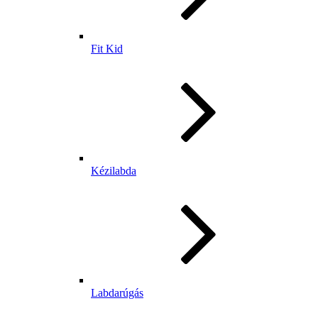
Fit Kid
Kézilabda
Labdarúgás