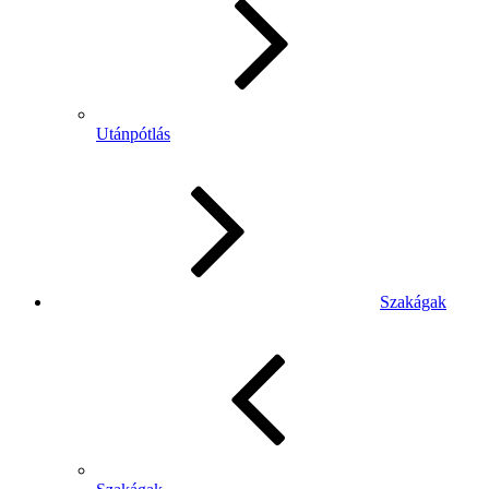
Utánpótlás
Szakágak