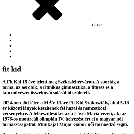
close
fit kid
A Fit Kid 15 éve jelent meg Székesfehérváron. A sportág a
torna, az aerobik, a ritmikus gimnasztika, a fitnesz és a
táncművészet összekovácsolásából született.
2024-ben jött létre a MÁV Előre Fit Kid Szakosztály, ahol 5-18
év közötti lányok készítenek fel hazai és nemzetközi
versenyekre. A felkészülésüket az a Lövei Mária vezeti, aki az
1976-os montreáli olimpián IV. helyezést ért el a magyar női
tornászcsapattal. Munkáját Major Gábor női tornaedző segíti.