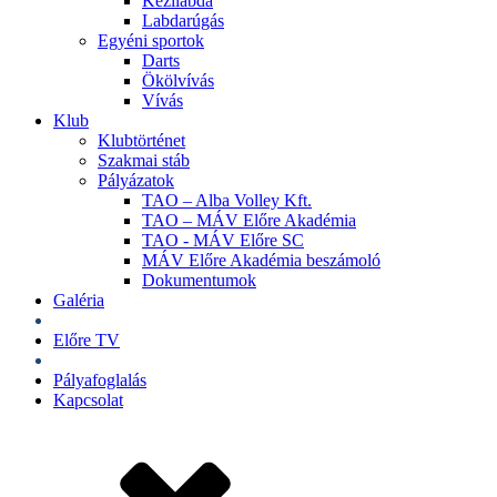
Kézilabda
Labdarúgás
Egyéni sportok
Darts
Ökölvívás
Vívás
Klub
Klubtörténet
Szakmai stáb
Pályázatok
TAO – Alba Volley Kft.
TAO – MÁV Előre Akadémia
TAO - MÁV Előre SC
MÁV Előre Akadémia beszámoló
Dokumentumok
Galéria
Jegyek
Előre TV
Shop
Pályafoglalás
Kapcsolat