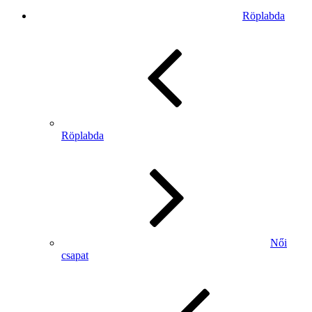
Röplabda
Röplabda
Női
csapat