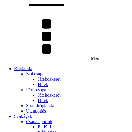
Menu
Röplabda
Női csapat
Játékoskeret
Hírek
Férfi csapat
Játékoskeret
Hírek
Strandröplabda
Utánpótlás
Szakágak
Csapatsportok
Fit Kid