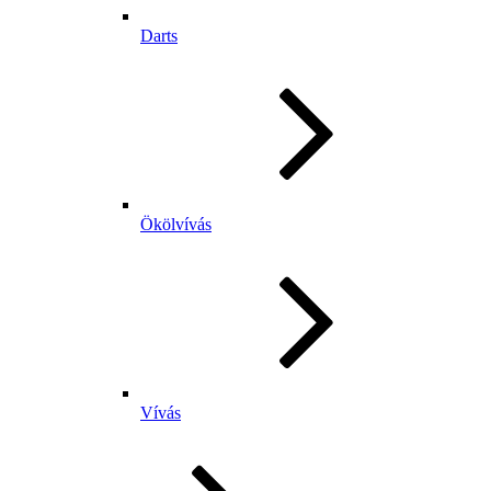
Darts
Ökölvívás
Vívás