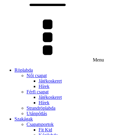
Menu
Röplabda
Női csapat
Játékoskeret
Hírek
Férfi csapat
Játékoskeret
Hírek
Strandröplabda
Utánpótlás
Szakágak
Csapatsportok
Fit Kid