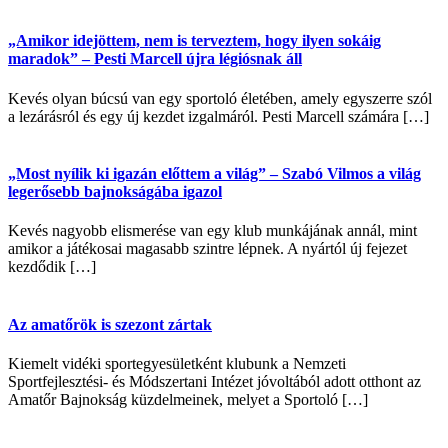
„Amikor idejöttem, nem is terveztem, hogy ilyen sokáig
maradok” – Pesti Marcell újra légiósnak áll
Kevés olyan búcsú van egy sportoló életében, amely egyszerre szól
a lezárásról és egy új kezdet izgalmáról. Pesti Marcell számára […]
„Most nyílik ki igazán előttem a világ” – Szabó Vilmos a világ
legerősebb bajnokságába igazol
Kevés nagyobb elismerése van egy klub munkájának annál, mint
amikor a játékosai magasabb szintre lépnek. A nyártól új fejezet
kezdődik […]
Az amatőrök is szezont zártak
Kiemelt vidéki sportegyesületként klubunk a Nemzeti
Sportfejlesztési- és Módszertani Intézet jóvoltából adott otthont az
Amatőr Bajnokság küzdelmeinek, melyet a Sportoló […]