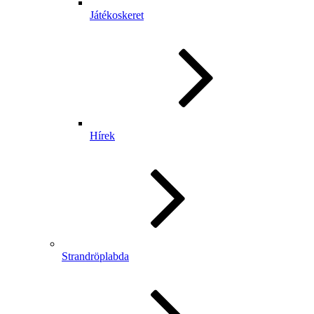
Játékoskeret
Hírek
Strandröplabda