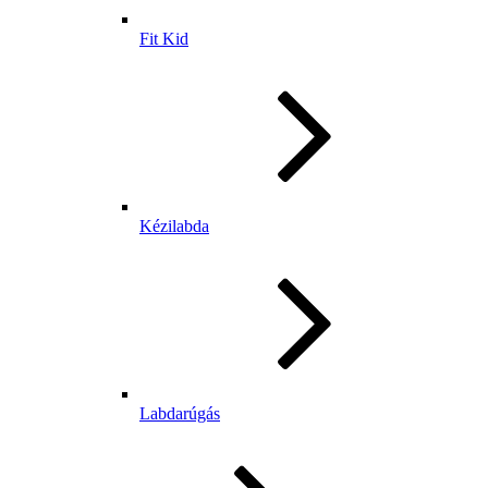
Fit Kid
Kézilabda
Labdarúgás