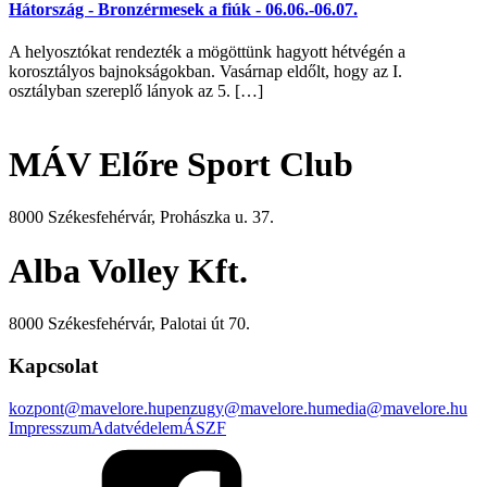
Hátország - Bronzérmesek a fiúk - 06.06.-06.07.
A helyosztókat rendezték a mögöttünk hagyott hétvégén a
korosztályos bajnokságokban. Vasárnap eldőlt, hogy az I.
osztályban szereplő lányok az 5. […]
MÁV Előre Sport Club
8000 Székesfehérvár, Prohászka u. 37.
Alba Volley Kft.
8000 Székesfehérvár, Palotai út 70.
Kapcsolat
kozpont@mavelore.hu
penzugy@mavelore.hu
media@mavelore.hu
Impresszum
Adatvédelem
ÁSZF