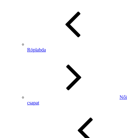
Röplabda
Női
csapat