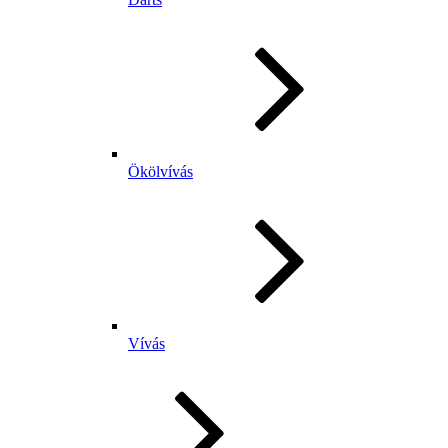
Ökölvívás
Vívás