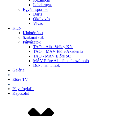
Kézilabda
Labdarúgás
Egyéni sportok
Darts
Ökölvívás
Vívás
Klub
Klubtörténet
Szakmai stáb
Pályázatok
TAO – Alba Volley Kft.
TAO – MÁV Előre Akadémia
TAO - MÁV Előre SC
MÁV Előre Akadémia beszámoló
Dokumentumok
Galéria
Jegyek
Előre TV
Shop
Pályafoglalás
Kapcsolat